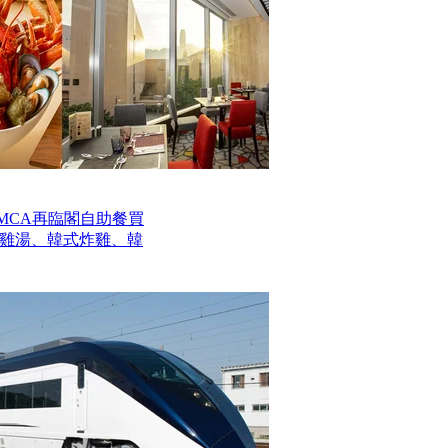
MCA再臨閣自助餐買
參雞湯、韓式炸雞、韓