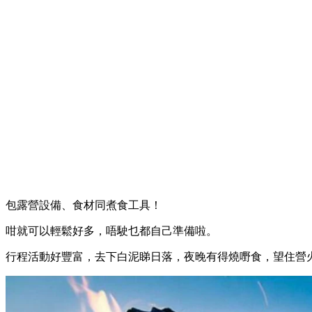
包露營設備、食材同煮食工具！
咁就可以輕鬆好多，唔駛乜都自己準備啦。
行程活動好豐富，去下白泥睇日落，夜晚有得燒嘢食，望住營火聽