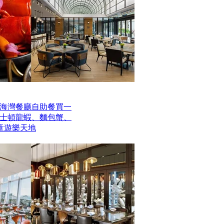
海灣餐廳自助餐買一
波士頓龍蝦、麵包蟹、
童遊樂天地