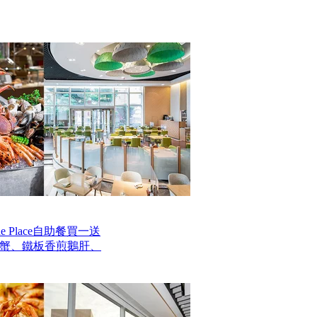
 Place自助餐買一送
毛蟹、鐵板香煎鵝肝、