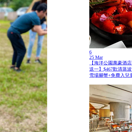
6
25 Mar
【海洋公園萬豪酒店
送一】$467歎清蒸
雪場腳蟹+免費入兒