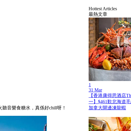
Hottest Articles
最熱文章
1
31 Mar
【香港康得思酒店The
一】$461歎北海道
音樂食糖水，真係好chill呀！
加拿大開邊凍龍蝦