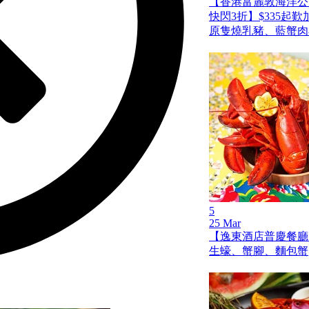
【香港富麗敦海洋公
快閃3折】$335起
原隻燒乳豬、藍蟹肉
5
25 Mar
【逸東酒店普慶餐廳
生蠔、蟹腳、麵包蟹