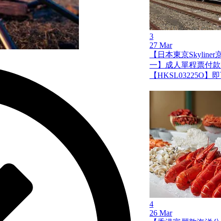
3
27 Mar
【日本東京Skylin
一】成人單程票付款
【HKSL03225O
4
26 Mar