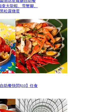
園酒店星耀廳自助餐
歎加拿大龍蝦、雪蟹腳、
黑松露燉蛋
自助餐快閃$10】任食