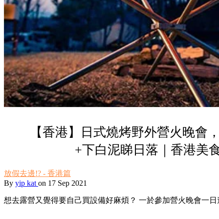
【香港】日式燒烤野外營火晚會，
+下白泥睇日落｜香港美
放假去邊!? - 香港篇
By
yip kat
on 17 Sep 2021
想去露營又覺得要自己買設備好麻煩？ 一於參加營火晚會一日