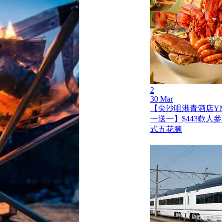
2
30 Mar
【尖沙咀港青酒店Y
一送一】$443歎人
式五花腩