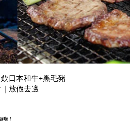
歎日本和牛+黑毛豬
食｜放假去邊
遊啦！