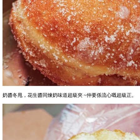
奶醬冬甩，花生醬同煉奶味道超級夾 ~仲要係流心嘅超級正。