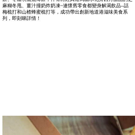
麻糊冬甩、薑汁撞奶炸奶凍~連懷舊零食都變身解渴飲品--話
梅梳打和山楂蜂蜜梳打等，成功帶出創新地道港滋味美食系
列，即刻睇詳情！