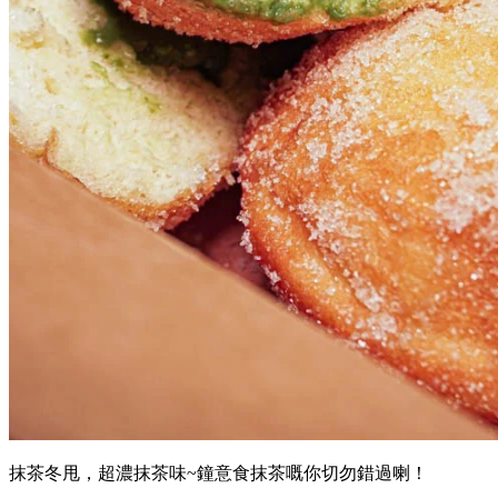
抹茶冬甩，超濃抹茶味~鐘意食抹茶嘅你切勿錯過喇！