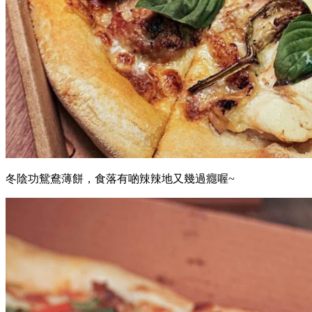
冬陰功鴛鴦薄餅，食落有啲辣辣地又幾過癮喔~