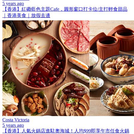
5 years ago
【香港】紅磡藍色主題Cafe，圓形窗口打卡位/主打輕食甜品
｜香港美食｜放假去邊
Costa Victoria
5 years ago
【香港】人氣火鍋店進駐奧海城！人均$99即享午市任食火鍋