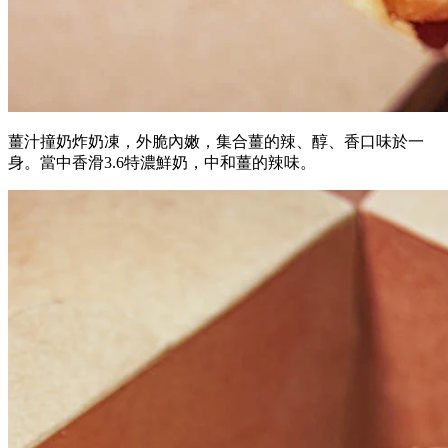
薑汁撞奶炸奶凍，外脆內嫩，集合薑的辣、醇、香口味於一
身。當中香滑3.6特濃鮮奶，中和薑的辣味。