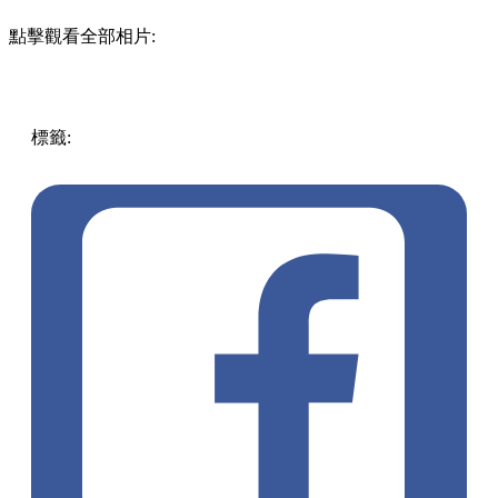
點擊觀看全部相片:
標籤:
放假去邊!? - 香港篇
香港
美食
生活日常
大角咀美食
pizza day
創意pizza
紅磡小食
紅磡美食d