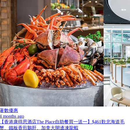
著數優惠
4 months ago
【香港康得思酒店The Place自助餐買一送一】$461歎北海道毛
蟹、鐵板香煎鵝肝、加拿大開邊凍龍蝦