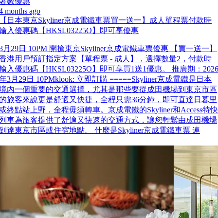
著數優惠
4 months ago
【日本東京Skyliner京成電鐵車票買一送一】成人單程票付款時
輸入優惠碼【HKSL03225O】即可享優惠
3月29日 10PM 開搶東京Skyliner京成電鐵車票優惠 【買一送一】
香港用戶預訂指定方案【單程票 - 成人】，選擇數量2，付款時
輸入優惠碼【HKSL03225O】即可享買1送1優惠。 推廣期：202
年3月29日 10PMklook: 立即訂購 =====Skyliner京成電鐵是日本
境內一個重要的交通選擇，尤其是那些要從成田機場到東京市區
的旅客來說更是舒適又快捷，全程只需36分鐘，即可直達日暮里
或終點站上野，全程毋須轉車。京成電鐵的Skyliner和Access特快
列車為旅客提供了舒適又快速的交通方式，讓您輕鬆由成田機場
到達東京市區或住宿地點。 什麼是Skyliner京成電鐵車票 連