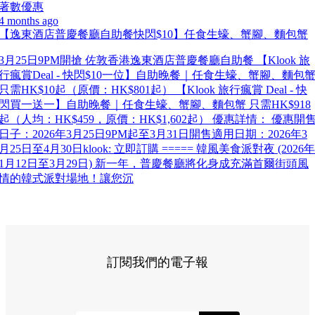
著數優惠
4 months ago
【逸東酒店普慶餐廳自助餐快閃$10】任食生蠔、蟹腳、麵包蟹
3月25日9PM開搶 佐敦香港逸東酒店普慶餐廳自助餐 【Klook 旅
行瘋賞Deal - 快閃$10一位】自助晚餐｜任食生蠔、蟹腳、麵包
只需HK$10起（原價：HK$801起） 【Klook 旅行瘋賞 Deal - 快
閃買一送一】自助晚餐｜任食生蠔、蟹腳、麵包蟹 只需HK$918
起（人均：HK$459，原價：HK$1,602起） 優惠詳情： 優惠開
日子：2026年3月25日9PM起至3月31日開售適用日期：2026年3
月25日至4月30日klook: 立即訂購 ===== 韓風美食派對夜 (2026年
1月12日至3月29日) 新一年，普慶餐廳將化身成充滿首爾街頭風
情的韓式派對場地！讓您沉
訂閱我們的電子報