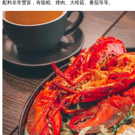
配料非常豐富，有龍蝦、煙肉、大啡菇、番茄等等。