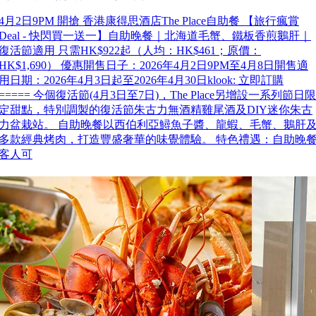
4月2日9PM 開搶 香港康得思酒店The Place自助餐 【旅行瘋賞
Deal - 快閃買一送一】自助晚餐｜北海道毛蟹、鐵板香煎鵝肝｜
復活節適用 只需HK$922起（人均：HK$461；原價：
HK$1,690） 優惠開售日子：2026年4月2日9PM至4月8日開售適
用日期：2026年4月3日起至2026年4月30日klook: 立即訂購
===== 今個復活節(4月3日至7日)，The Place另增設一系列節日限
定甜點，特別調製的復活節朱古力無酒精雞尾酒及DIY迷你朱古
力盆栽站。 自助晚餐以西伯利亞鱘魚子醬、龍蝦、毛蟹、鵝肝
多款經典烤肉，打造豐盛奢華的味覺體驗。 特色禮遇：自助晚
客人可