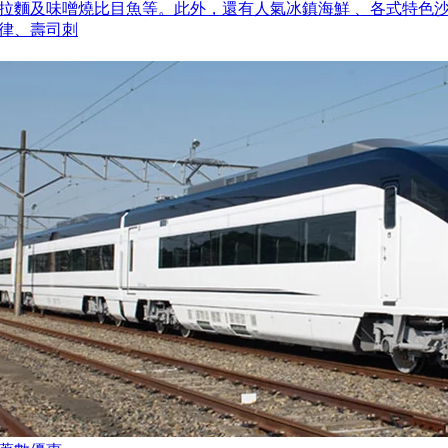
拉麵及味噌燒比目魚等。此外，還有人氣冰鎮海鮮 、各式特色
律、壽司刺