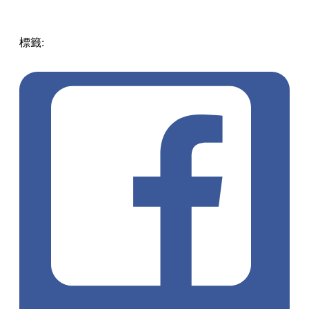
標籤:
放假去邊!? - 香港篇
遊點
九龍城
香港
美食
all day
breakfast
早餐
生活日常
泰國菜
全日早餐