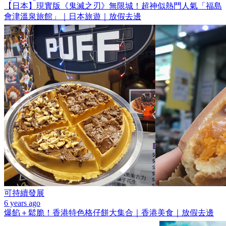
【日本】現實版《鬼滅之刃》無限城！超神似熱門人氣「福島
會津溫泉旅館」｜日本旅遊｜放假去邊
可持續發展
6 years ago
爆餡＋鬆脆！香港特色格仔餅大集合｜香港美食｜放假去邊