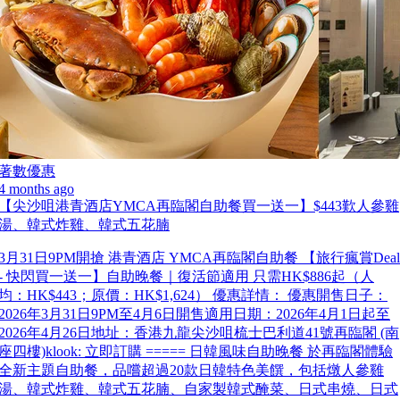
著數優惠
4 months ago
【尖沙咀港青酒店YMCA再臨閣自助餐買一送一】$443歎人參雞
湯、韓式炸雞、韓式五花腩
3月31日9PM開搶 港青酒店 YMCA再臨閣自助餐 【旅行瘋賞Deal
- 快閃買一送一】自助晚餐｜復活節適用 只需HK$886起（人
均：HK$443；原價：HK$1,624） 優惠詳情： 優惠開售日子：
2026年3月31日9PM至4月6日開售適用日期：2026年4月1日起至
2026年4月26日地址：香港九龍尖沙咀梳士巴利道41號再臨閣 (南
座四樓)klook: 立即訂購 ===== 日韓風味自助晚餐 於再臨閣體驗
全新主題自助餐，品嚐超過20款日韓特色美饌，包括燉人參雞
湯、韓式炸雞、韓式五花腩、自家製韓式醃菜、日式串燒、日式