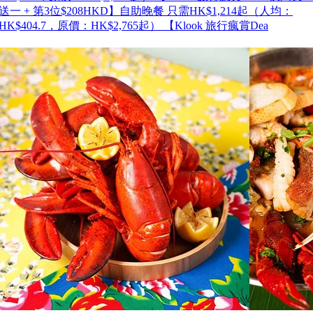
送一 + 第3位$208HKD】自助晚餐 只需HK$1,214起（人均：
HK$404.7，原價：HK$2,765起） 【Klook 旅行瘋賞Dea