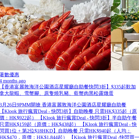
著數優惠
4 months ago
【香港富麗敦海洋公園酒店星耀廳自助餐快閃3折】$335起歎加
拿大龍蝦、雪蟹腳、原隻燒乳豬、藍蟹肉黑松露燉蛋
3月26日9PMM開搶 香港富麗敦海洋公園酒店星耀廳自助餐
【Klook 旅行瘋賞Deal - 快閃3折】自助晚餐 只需HK$335起（原
價：HK$922起） 【Klook 旅行瘋賞Deal - 快閃3折】半自助午餐
只需HK$159起（原價：HK$438起） 【Klook 旅行瘋賞Deal - 快
閃買1位 + 第2位$18HKD】自助晚餐 只需HK$940起（人均：
HK$470，原價：HK$1,844起） 【Klook 旅行瘋賞Deal -快閃買