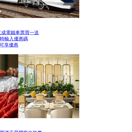
er京成電鐵車票買一送
時輸入優惠碼
】即可享優惠