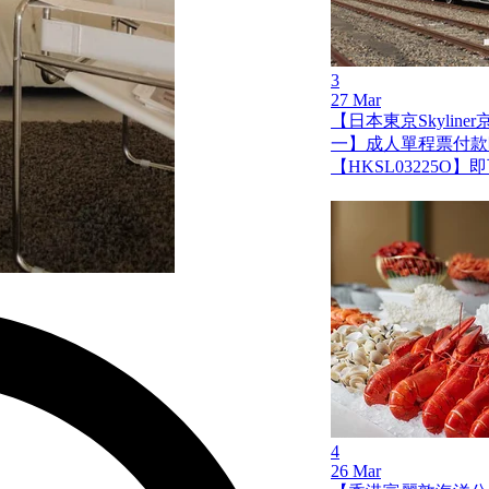
3
27 Mar
【日本東京Skylin
一】成人單程票付款
【HKSL03225O
4
26 Mar