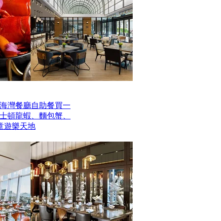
海灣餐廳自助餐買一
波士頓龍蝦、麵包蟹、
童遊樂天地