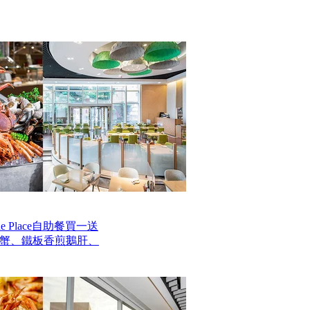
 Place自助餐買一送
毛蟹、鐵板香煎鵝肝、