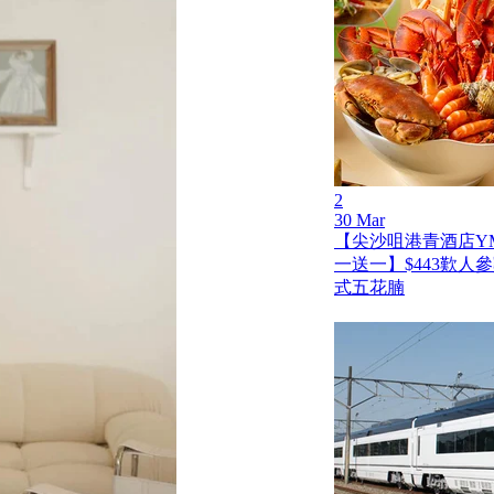
2
30 Mar
【尖沙咀港青酒店Y
一送一】$443歎人
式五花腩