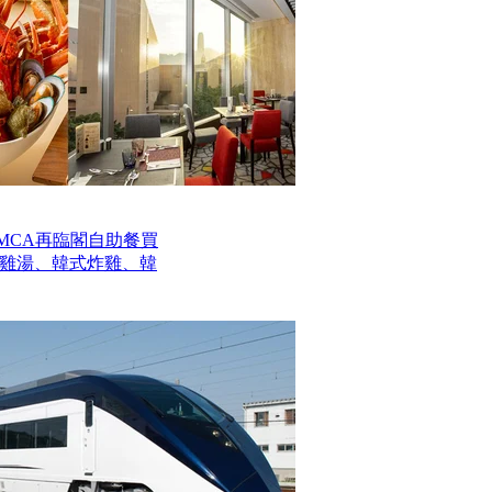
MCA再臨閣自助餐買
參雞湯、韓式炸雞、韓