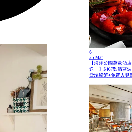
6
25 Mar
【海洋公園萬豪酒店
送一】$467歎清蒸
雪場腳蟹+免費入兒