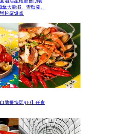
園酒店星耀廳自助餐
歎加拿大龍蝦、雪蟹腳、
黑松露燉蛋
自助餐快閃$10】任食