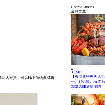
Hottest Articles
最熱文章
1
31 Mar
【香港康得思酒店The
喺店內寄賣，可以睇下飾物飲杯嘢~
一】$461歎北海道
加拿大開邊凍龍蝦