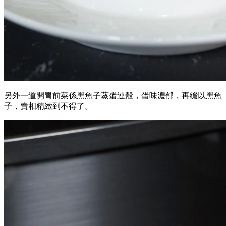
另外一道開胃前菜係黑魚子蒸蛋連殼，蛋味濃郁，再綴以黑魚
子，賣相精緻到不得了。