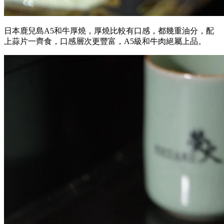
日本鹿兒島A5和牛厚燒，厚燒比較有口感，都幾重油分，配
上蒜片一齊食，口感層次更豐富，A5級和牛肉絕屬上品。