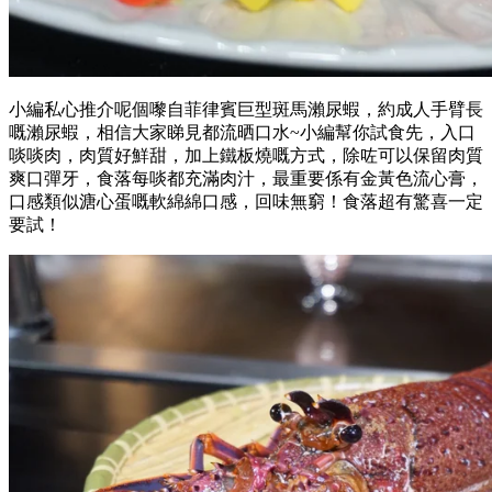
小編私心推介呢個嚟自菲律賓巨型斑馬瀨尿蝦，約成人手臂長
嘅瀨尿蝦，相信大家睇見都流晒口水~小編幫你試食先，入口
啖啖肉，肉質好鮮甜，加上鐵板燒嘅方式，除咗可以保留肉質
爽口彈牙，食落每啖都充滿肉汁，最重要係有金黃色流心膏，
口感類似溏心蛋嘅軟綿綿口感，回味無窮！食落超有驚喜一定
要試！