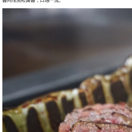
醬同埋黑松露醬，口感一流。