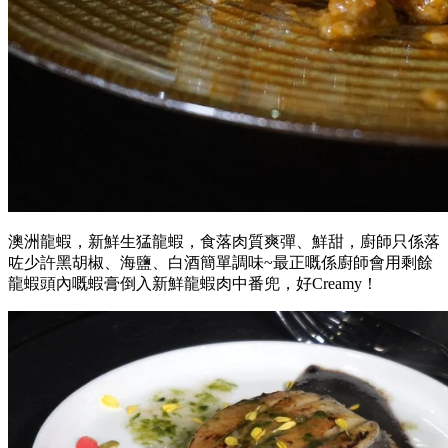
澳洲龍蝦，新鮮生猛龍蝦，食落肉質爽彈、鮮甜，廚師只係落
咗少許黑胡椒、海鹽、白酒簡單調味~最正嘅係廚師會用剩餘
龍蝦頭內嘅蝦膏倒入新鮮龍蝦肉中番兜，好Creamy！