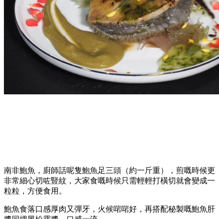
南非鮑魚，廚師話呢隻鮑魚足三頭（約一斤重），煎嘅時候更
非常細心切咗豎紋，大家食嘅時候只需輕輕打橫切就會變成一
粒粒，方便食用。
鮑魚食落口感厚肉又彈牙，火候啱啱好，再搭配秘製嘅鮑魚肝