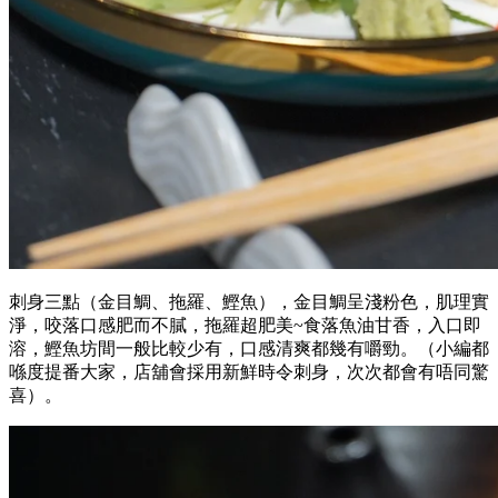
刺身三點（金目鯛、拖羅、鰹魚），金目鯛呈淺粉色，肌理實
淨，咬落口感肥而不膩，拖羅超肥美~食落魚油甘香，入口即
溶，鰹魚坊間一般比較少有，口感清爽都幾有嚼勁。（小編都
喺度提番大家，店舖會採用新鮮時令刺身，次次都會有唔同驚
喜）。