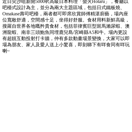
近日尖沙咀新開5000呎高級日本料理「螢火Hotaru」，餐廳以
吧檯式設計為主，並分為兩大主題區域，包括日式鐵板燒、
Omakase壽司吧檯，兩者都可即席欣賞師傅精湛廚藝，場內座
位寬敞舒適，空間感十足，坐得好舒服。食材用料新鮮高級，
搜羅自世界各地嘅矜貴食材，包括菲律賓巨型斑馬瀨尿蝦、澳
洲龍蝦、南非三頭鮑魚同埋鹿兒島/宮崎縣A5和牛。場內更設
有超靚互動投射打卡牆，仲有多款動畫場景變換，大家可以即
場為朋友、家人及愛人送上小驚喜，即刻睇下有咩食同有咩玩
喇~