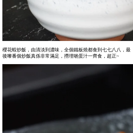
櫻花蝦炒飯，由清淡到濃味，全個鐵板燒都食到七七八八，最
後嚟番個炒飯真係非常滿足，撈埋啲蛋汁一齊食，超正~