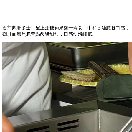
香煎鵝肝多士，配上焦糖蘋果醬一齊食，中和番油膩嘅口感，
鵝肝面層焦脆帶點酸酸甜甜，口感幼滑細膩。