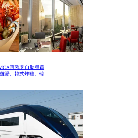
MCA再臨閣自助餐買
參雞湯、韓式炸雞、韓