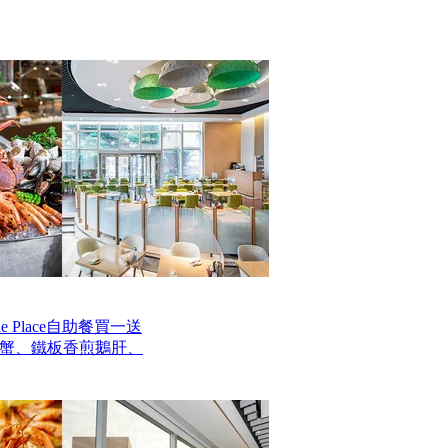
 Place自助餐買一送
毛蟹、鐵板香煎鵝肝、