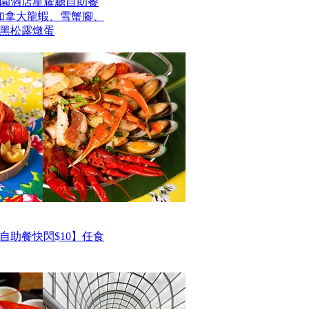
園酒店星耀廳自助餐
歎加拿大龍蝦、雪蟹腳、
黑松露燉蛋
自助餐快閃$10】任食