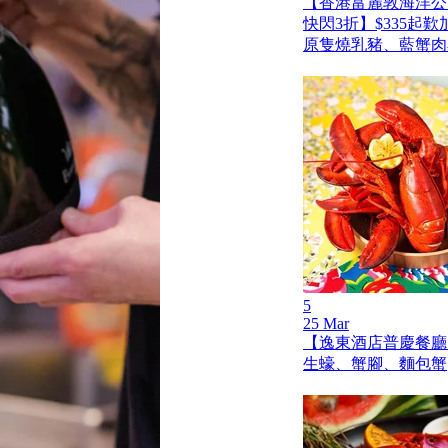
【香港富麗敦海洋公
快閃3折】$335起
原隻燒乳豬、藍蟹肉
5
25 Mar
【逸東酒店普慶餐廳
生蠔、蟹腳、麵包蟹