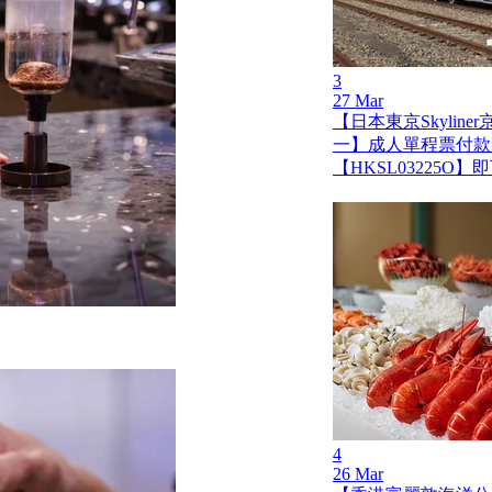
3
27 Mar
【日本東京Skylin
一】成人單程票付款
【HKSL03225O
4
26 Mar