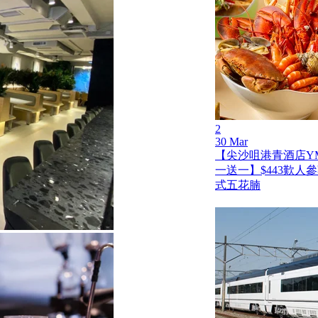
2
30 Mar
【尖沙咀港青酒店Y
一送一】$443歎人
式五花腩