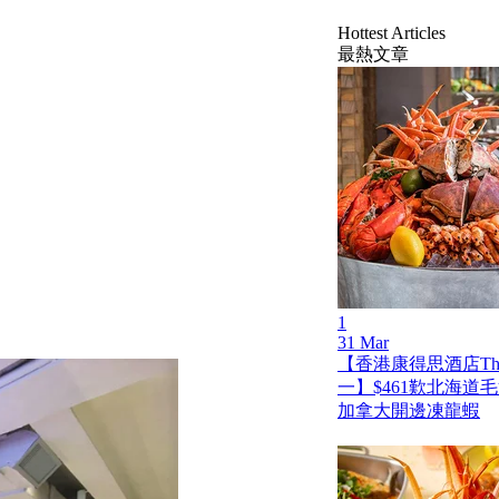
Hottest Articles
最熱文章
1
31 Mar
【香港康得思酒店The
一】$461歎北海道
加拿大開邊凍龍蝦