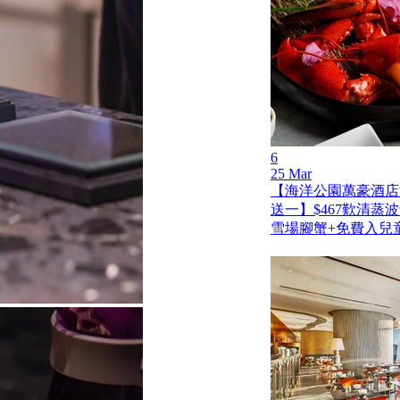
6
25 Mar
【海洋公園萬豪酒店
送一】$467歎清蒸
雪場腳蟹+免費入兒