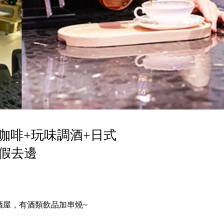
咖啡+玩味調酒+日式
假去邊
酒屋，有酒類飲品加串燒~