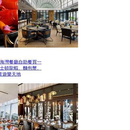
海灣餐廳自助餐買一
波士頓龍蝦、麵包蟹、
童遊樂天地