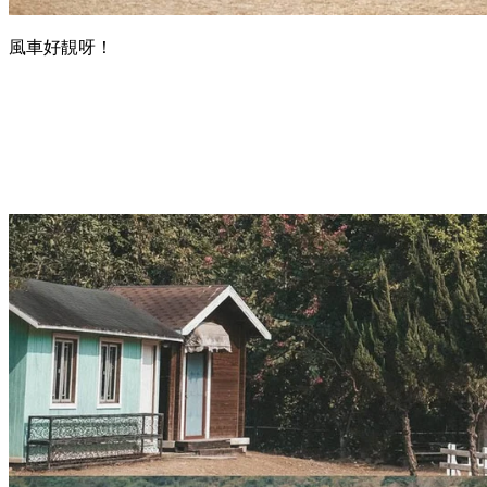
風車好靚呀！