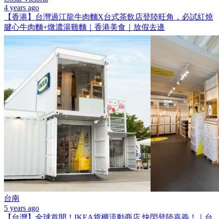
4 years ago
【香港】台灣過江龍牛肉麵X台式茶飲店登陸旺角，必試紅燒
腱心牛肉麵+燉濃湯雞麵｜香港美食｜放假去邊
台南
5 years ago
【台灣】全球首間！IKEA貨櫃流動商店 快閃登陸嘉義！｜台