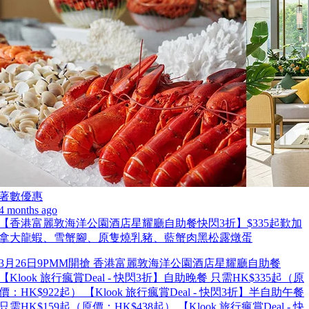
著數優惠
4 months ago
【香港富麗敦海洋公園酒店星耀廳自助餐快閃3折】$335起歎加
拿大龍蝦、雪蟹腳、原隻燒乳豬、藍蟹肉黑松露燉蛋
3月26日9PMM開搶 香港富麗敦海洋公園酒店星耀廳自助餐
【Klook 旅行瘋賞Deal - 快閃3折】自助晚餐 只需HK$335起（原
價：HK$922起） 【Klook 旅行瘋賞Deal - 快閃3折】半自助午餐
只需HK$159起（原價：HK$438起） 【Klook 旅行瘋賞Deal - 快