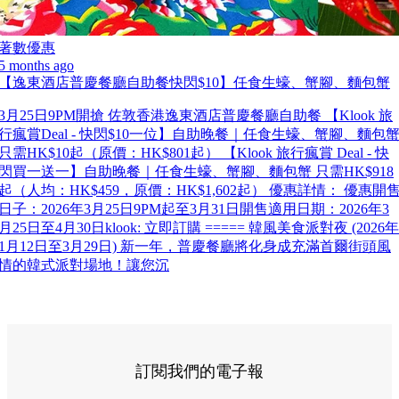
著數優惠
5 months ago
【逸東酒店普慶餐廳自助餐快閃$10】任食生蠔、蟹腳、麵包蟹
3月25日9PM開搶 佐敦香港逸東酒店普慶餐廳自助餐 【Klook 旅
行瘋賞Deal - 快閃$10一位】自助晚餐｜任食生蠔、蟹腳、麵包
只需HK$10起（原價：HK$801起） 【Klook 旅行瘋賞 Deal - 快
閃買一送一】自助晚餐｜任食生蠔、蟹腳、麵包蟹 只需HK$918
起（人均：HK$459，原價：HK$1,602起） 優惠詳情： 優惠開
日子：2026年3月25日9PM起至3月31日開售適用日期：2026年3
月25日至4月30日klook: 立即訂購 ===== 韓風美食派對夜 (2026年
1月12日至3月29日) 新一年，普慶餐廳將化身成充滿首爾街頭風
情的韓式派對場地！讓您沉
訂閱我們的電子報