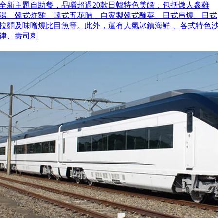
全新主題自助餐，品嚐超過20款日韓特色美饌，包括燉人參雞
湯、韓式炸雞、韓式五花腩、自家製韓式醃菜、日式串燒、日式
拉麵及味噌燒比目魚等。此外，還有人氣冰鎮海鮮 、各式特色
律、壽司刺