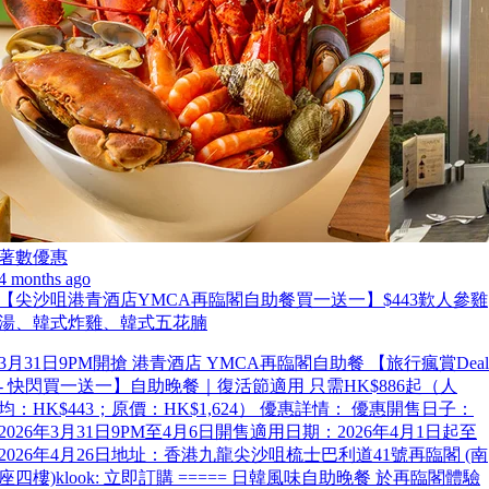
著數優惠
4 months ago
【尖沙咀港青酒店YMCA再臨閣自助餐買一送一】$443歎人參雞
湯、韓式炸雞、韓式五花腩
3月31日9PM開搶 港青酒店 YMCA再臨閣自助餐 【旅行瘋賞Deal
- 快閃買一送一】自助晚餐｜復活節適用 只需HK$886起（人
均：HK$443；原價：HK$1,624） 優惠詳情： 優惠開售日子：
2026年3月31日9PM至4月6日開售適用日期：2026年4月1日起至
2026年4月26日地址：香港九龍尖沙咀梳士巴利道41號再臨閣 (南
座四樓)klook: 立即訂購 ===== 日韓風味自助晚餐 於再臨閣體驗