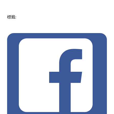
標籤:
放假去邊!? - 香港篇
香港好去處
遊點
香港
香港玩樂
親子好去處
親親大自然
香港農莊
郊遊好去處
秋日好去處
香港遊點