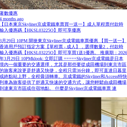
著數優惠
4 months ago
【日本東京Skyliner京成電鐵車票買一送一】成人單程票付款時
輸入優惠碼【HKSL03225O】即可享優惠
3月29日 10PM 開搶東京Skyliner京成電鐵車票優惠 【買一送一】
香港用戶預訂指定方案【單程票 - 成人】，選擇數量2，付款時
輸入優惠碼【HKSL03225O】即可享買1送1優惠。 推廣期：202
年3月29日 10PMklook: 立即訂購 =====Skyliner京成電鐵是日本
境內一個重要的交通選擇，尤其是那些要從成田機場到東京市區
的旅客來說更是舒適又快捷，全程只需36分鐘，即可直達日暮里
或終點站上野，全程毋須轉車。京成電鐵的Skyliner和Access特快
列車為旅客提供了舒適又快速的交通方式，讓您輕鬆由成田機場
到達東京市區或住宿地點。 什麼是Skyliner京成電鐵車票 連