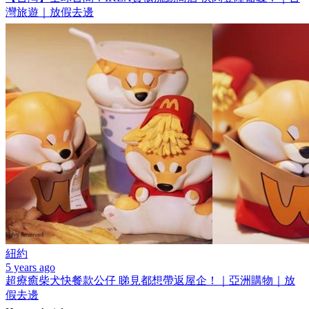
灣旅遊｜放假去邊
紐約
5 years ago
超療癒柴犬快餐款公仔 睇見都想帶返屋企！｜亞洲購物｜放
假去邊