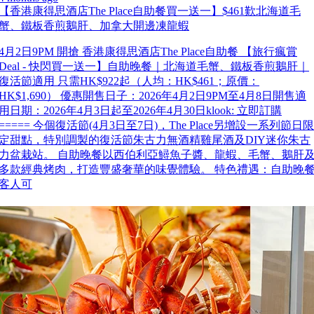
【香港康得思酒店The Place自助餐買一送一】$461歎北海道毛
蟹、鐵板香煎鵝肝、加拿大開邊凍龍蝦
4月2日9PM 開搶 香港康得思酒店The Place自助餐 【旅行瘋賞
Deal - 快閃買一送一】自助晚餐｜北海道毛蟹、鐵板香煎鵝肝｜
復活節適用 只需HK$922起（人均：HK$461；原價：
HK$1,690） 優惠開售日子：2026年4月2日9PM至4月8日開售適
用日期：2026年4月3日起至2026年4月30日klook: 立即訂購
===== 今個復活節(4月3日至7日)，The Place另增設一系列節日限
定甜點，特別調製的復活節朱古力無酒精雞尾酒及DIY迷你朱古
力盆栽站。 自助晚餐以西伯利亞鱘魚子醬、龍蝦、毛蟹、鵝肝
多款經典烤肉，打造豐盛奢華的味覺體驗。 特色禮遇：自助晚
客人可