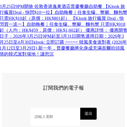
3月25日9PM開搶 佐敦香港逸東酒店普慶餐廳自助餐 【Klook 旅
行瘋賞Deal - 快閃$10一位】自助晚餐｜任食生蠔、蟹腳、麵包
只需HK$10起（原價：HK$801起） 【Klook 旅行瘋賞 Deal - 快
閃買一送一】自助晚餐｜任食生蠔、蟹腳、麵包蟹 只需HK$918
起（人均：HK$459，原價：HK$1,602起） 優惠詳情： 優惠開
日子：2026年3月25日9PM起至3月31日開售適用日期：2026年3
月25日至4月30日klook: 立即訂購 ===== 韓風美食派對夜 (2026年
1月12日至3月29日) 新一年，普慶餐廳將化身成充滿首爾街頭風
情的韓式派對場地！讓您沉
訂閱我們的電子報
送出