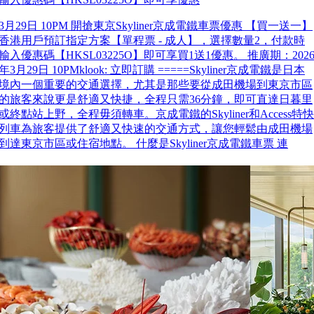
3月29日 10PM 開搶東京Skyliner京成電鐵車票優惠 【買一送一】
香港用戶預訂指定方案【單程票 - 成人】，選擇數量2，付款時
輸入優惠碼【HKSL03225O】即可享買1送1優惠。 推廣期：202
年3月29日 10PMklook: 立即訂購 =====Skyliner京成電鐵是日本
境內一個重要的交通選擇，尤其是那些要從成田機場到東京市區
的旅客來說更是舒適又快捷，全程只需36分鐘，即可直達日暮里
或終點站上野，全程毋須轉車。京成電鐵的Skyliner和Access特快
列車為旅客提供了舒適又快速的交通方式，讓您輕鬆由成田機場
到達東京市區或住宿地點。 什麼是Skyliner京成電鐵車票 連