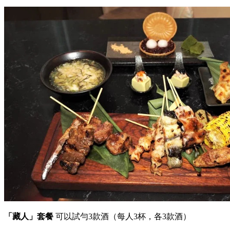
「藏人」套餐
可以試勻3款酒（每人3杯，各3款酒）