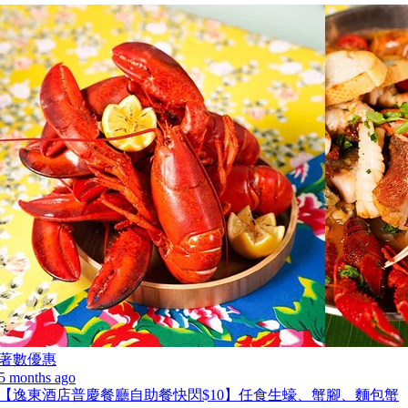
著數優惠
5 months ago
【逸東酒店普慶餐廳自助餐快閃$10】任食生蠔、蟹腳、麵包蟹