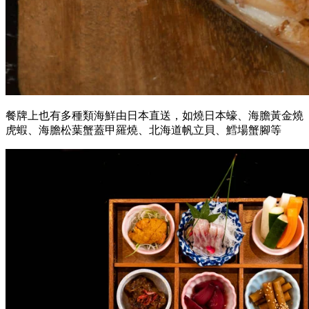
餐牌上也有多種類海鮮由日本直送，如燒日本蠔、海膽黃金燒
虎蝦、海膽松葉蟹蓋甲羅燒、北海道帆立貝、鱈場蟹腳等