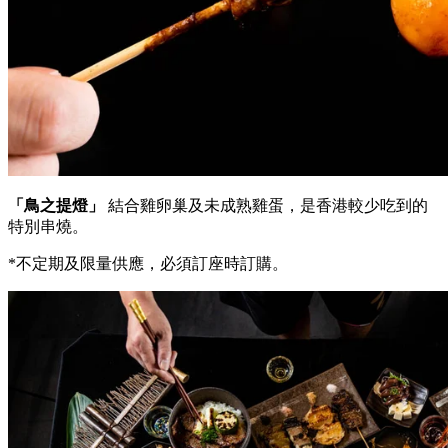
「鳥之提燈」
結合雞卵巢及未成熟雞蛋，是香港較少吃到的
特別串燒。
*不定期及限量供應，必須訂座時訂購。