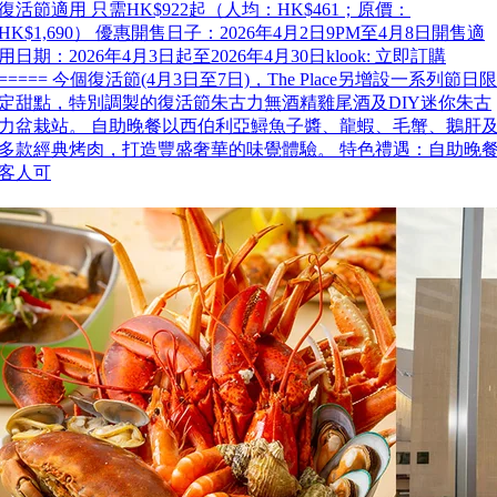
復活節適用 只需HK$922起（人均：HK$461；原價：
HK$1,690） 優惠開售日子：2026年4月2日9PM至4月8日開售適
用日期：2026年4月3日起至2026年4月30日klook: 立即訂購
===== 今個復活節(4月3日至7日)，The Place另增設一系列節日限
定甜點，特別調製的復活節朱古力無酒精雞尾酒及DIY迷你朱古
力盆栽站。 自助晚餐以西伯利亞鱘魚子醬、龍蝦、毛蟹、鵝肝
多款經典烤肉，打造豐盛奢華的味覺體驗。 特色禮遇：自助晚
客人可