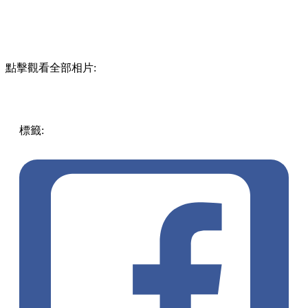
點擊觀看全部相片:
標籤:
居酒屋
放假去邊!? - 香港篇
香港
美食
日本菜
尖沙咀
美食
日式串燒
鬼怪