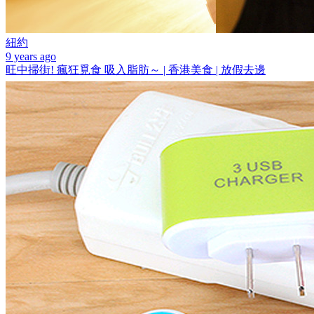
紐約
9 years ago
旺中掃街! 瘋狂覓食 吸入脂肪～ | 香港美食 | 放假去邊