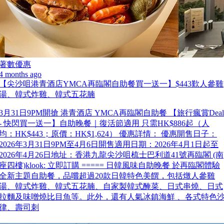
著數優惠
4 months ago
【尖沙咀港青酒店YMCA再臨閣自助餐買一送一】$443歎人參雞
湯、韓式炸雞、韓式五花腩
3月31日9PM開搶 港青酒店 YMCA再臨閣自助餐 【旅行瘋賞Deal
- 快閃買一送一】自助晚餐｜復活節適用 只需HK$886起（人
均：HK$443；原價：HK$1,624） 優惠詳情： 優惠開售日子：
2026年3月31日9PM至4月6日開售適用日期：2026年4月1日起至
2026年4月26日地址：香港九龍尖沙咀梳士巴利道41號再臨閣 (南
座四樓)klook: 立即訂購 ===== 日韓風味自助晚餐 於再臨閣體驗
全新主題自助餐，品嚐超過20款日韓特色美饌，包括燉人參雞
湯、韓式炸雞、韓式五花腩、自家製韓式醃菜、日式串燒、日式
拉麵及味噌燒比目魚等。此外，還有人氣冰鎮海鮮 、各式特色
律、壽司刺