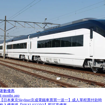
著數優惠
4 months ago
【日本東京Skyliner京成電鐵車票買一送一】成人單程票付款時
輸入優惠碼【HKSL03225O】即可享優惠