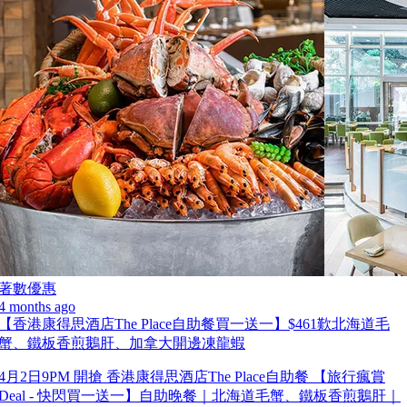
著數優惠
4 months ago
【香港康得思酒店The Place自助餐買一送一】$461歎北海道毛
蟹、鐵板香煎鵝肝、加拿大開邊凍龍蝦
4月2日9PM 開搶 香港康得思酒店The Place自助餐 【旅行瘋賞
Deal - 快閃買一送一】自助晚餐｜北海道毛蟹、鐵板香煎鵝肝｜