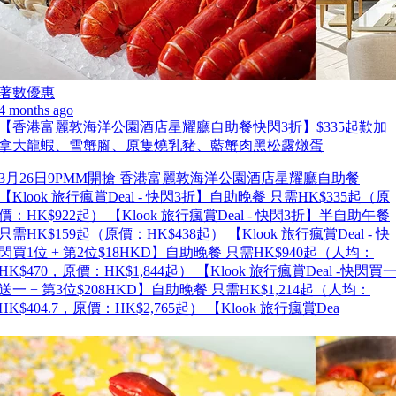
著數優惠
4 months ago
【香港富麗敦海洋公園酒店星耀廳自助餐快閃3折】$335起歎加
拿大龍蝦、雪蟹腳、原隻燒乳豬、藍蟹肉黑松露燉蛋
3月26日9PMM開搶 香港富麗敦海洋公園酒店星耀廳自助餐
【Klook 旅行瘋賞Deal - 快閃3折】自助晚餐 只需HK$335起（原
價：HK$922起） 【Klook 旅行瘋賞Deal - 快閃3折】半自助午餐
只需HK$159起（原價：HK$438起） 【Klook 旅行瘋賞Deal - 快
閃買1位 + 第2位$18HKD】自助晚餐 只需HK$940起（人均：
HK$470，原價：HK$1,844起） 【Klook 旅行瘋賞Deal -快閃買
送一 + 第3位$208HKD】自助晚餐 只需HK$1,214起（人均：
HK$404.7，原價：HK$2,765起） 【Klook 旅行瘋賞Dea