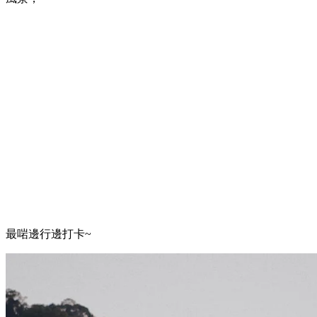
最啱邊行邊打卡~