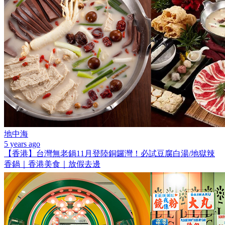
地中海
5 years ago
【香港】台灣無老鍋11月登陸銅鑼灣！必試豆腐白湯/地獄辣
香鍋｜香港美食｜放假去邊