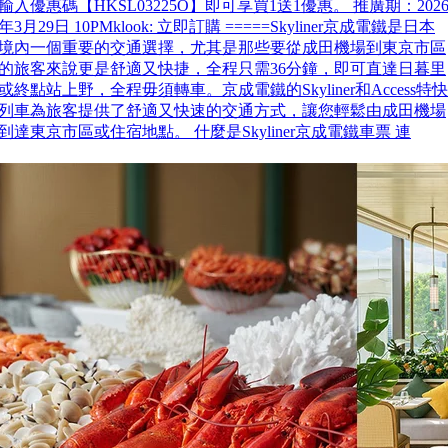
輸入優惠碼【HKSL03225O】即可享買1送1優惠。 推廣期：202
年3月29日 10PMklook: 立即訂購 =====Skyliner京成電鐵是日本
境內一個重要的交通選擇，尤其是那些要從成田機場到東京市區
的旅客來說更是舒適又快捷，全程只需36分鐘，即可直達日暮里
或終點站上野，全程毋須轉車。京成電鐵的Skyliner和Access特快
列車為旅客提供了舒適又快速的交通方式，讓您輕鬆由成田機場
到達東京市區或住宿地點。 什麼是Skyliner京成電鐵車票 連