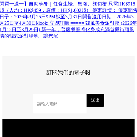
閃買一送一】自助晚餐｜任食生蠔、蟹腳、麵包蟹 只需HK$918
起（人均：HK$459，原價：HK$1,602起） 優惠詳情： 優惠開
日子：2026年3月25日9PM起至3月31日開售適用日期：2026年3
月25日至4月30日klook: 立即訂購 ===== 韓風美食派對夜 (2026年
1月12日至3月29日) 新一年，普慶餐廳將化身成充滿首爾街頭風
情的韓式派對場地！讓您沉
訂閱我們的電子報
送出