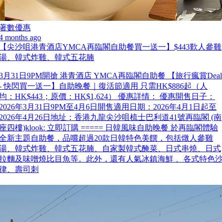
著數優惠
4 months ago
【尖沙咀港青酒店YMCA再臨閣自助餐買一送一】$443歎人參雞
湯、韓式炸雞、韓式五花腩
3月31日9PM開搶 港青酒店 YMCA再臨閣自助餐 【旅行瘋賞Deal
- 快閃買一送一】自助晚餐｜復活節適用 只需HK$886起（人
均：HK$443；原價：HK$1,624） 優惠詳情： 優惠開售日子：
2026年3月31日9PM至4月6日開售適用日期：2026年4月1日起至
2026年4月26日地址：香港九龍尖沙咀梳士巴利道41號再臨閣 (南
座四樓)klook: 立即訂購 ===== 日韓風味自助晚餐 於再臨閣體驗
全新主題自助餐，品嚐超過20款日韓特色美饌，包括燉人參雞
湯、韓式炸雞、韓式五花腩、自家製韓式醃菜、日式串燒、日式
拉麵及味噌燒比目魚等。此外，還有人氣冰鎮海鮮 、各式特色
律、壽司刺