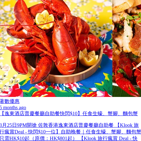
著數優惠
5 months ago
【逸東酒店普慶餐廳自助餐快閃$10】任食生蠔、蟹腳、麵包蟹
3月25日9PM開搶 佐敦香港逸東酒店普慶餐廳自助餐 【Klook 旅
行瘋賞Deal - 快閃$10一位】自助晚餐｜任食生蠔、蟹腳、麵包
只需HK$10起（原價：HK$801起） 【Klook 旅行瘋賞 Deal - 快