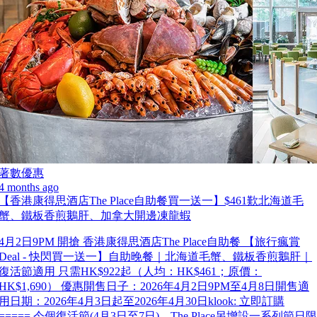
著數優惠
4 months ago
【香港康得思酒店The Place自助餐買一送一】$461歎北海道毛
蟹、鐵板香煎鵝肝、加拿大開邊凍龍蝦
4月2日9PM 開搶 香港康得思酒店The Place自助餐 【旅行瘋賞
Deal - 快閃買一送一】自助晚餐｜北海道毛蟹、鐵板香煎鵝肝｜
復活節適用 只需HK$922起（人均：HK$461；原價：
HK$1,690） 優惠開售日子：2026年4月2日9PM至4月8日開售適
用日期：2026年4月3日起至2026年4月30日klook: 立即訂購
===== 今個復活節(4月3日至7日)，The Place另增設一系列節日限