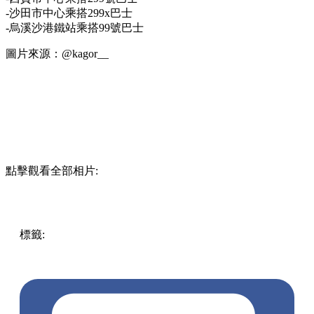
-沙田市中心乘搭299x巴士
-烏溪沙港鐵站乘搭99號巴士
圖片來源：@kagor__
點擊觀看全部相片:
標籤:
放假去邊!?
放假去邊!? - 香港篇
遊點
郊遊
新手行山
行山路線
行山打卡
打卡好去處
郊遊路線
香港郊遊
香港大
草原