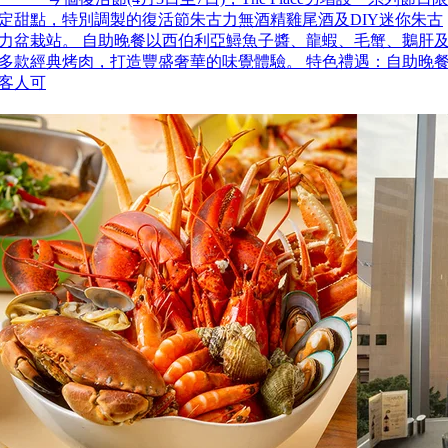
定甜點，特別調製的復活節朱古力無酒精雞尾酒及DIY迷你朱古
力盆栽站。 自助晚餐以西伯利亞鱘魚子醬、龍蝦、毛蟹、鵝肝
多款經典烤肉，打造豐盛奢華的味覺體驗。 特色禮遇：自助晚
客人可