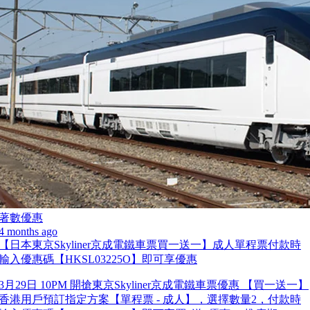
著數優惠
4 months ago
【日本東京Skyliner京成電鐵車票買一送一】成人單程票付款時
輸入優惠碼【HKSL03225O】即可享優惠
3月29日 10PM 開搶東京Skyliner京成電鐵車票優惠 【買一送一】
香港用戶預訂指定方案【單程票 - 成人】，選擇數量2，付款時