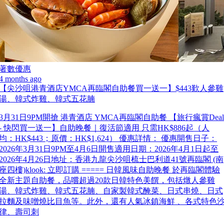
著數優惠
4 months ago
【尖沙咀港青酒店YMCA再臨閣自助餐買一送一】$443歎人參雞
湯、韓式炸雞、韓式五花腩
3月31日9PM開搶 港青酒店 YMCA再臨閣自助餐 【旅行瘋賞Deal
- 快閃買一送一】自助晚餐｜復活節適用 只需HK$886起（人
均：HK$443；原價：HK$1,624） 優惠詳情： 優惠開售日子：
2026年3月31日9PM至4月6日開售適用日期：2026年4月1日起至
2026年4月26日地址：香港九龍尖沙咀梳士巴利道41號再臨閣 (南
座四樓)klook: 立即訂購 ===== 日韓風味自助晚餐 於再臨閣體驗
全新主題自助餐，品嚐超過20款日韓特色美饌，包括燉人參雞
湯、韓式炸雞、韓式五花腩、自家製韓式醃菜、日式串燒、日式
拉麵及味噌燒比目魚等。此外，還有人氣冰鎮海鮮 、各式特色
律、壽司刺