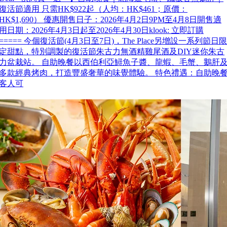
復活節適用 只需HK$922起（人均：HK$461；原價：
HK$1,690） 優惠開售日子：2026年4月2日9PM至4月8日開售適
用日期：2026年4月3日起至2026年4月30日klook: 立即訂購
===== 今個復活節(4月3日至7日)，The Place另增設一系列節日限
定甜點，特別調製的復活節朱古力無酒精雞尾酒及DIY迷你朱古
力盆栽站。 自助晚餐以西伯利亞鱘魚子醬、龍蝦、毛蟹、鵝肝
多款經典烤肉，打造豐盛奢華的味覺體驗。 特色禮遇：自助晚
客人可