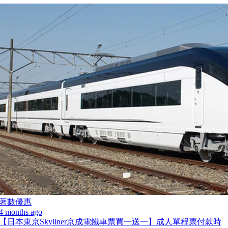
著數優惠
4 months ago
【日本東京Skyliner京成電鐵車票買一送一】成人單程票付款時