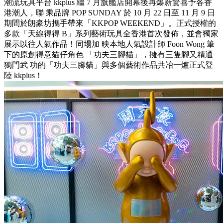
潮流玩具平台 kkplus 繼 7 月旗艦店開幕後再爆新驚喜予各香
港潮人，聯 乘品牌 POP SUNDAY 於 10 月 22 日至 11 月 9 日
期間於朗豪坊攜手帶來「KKPOP WEEKEND」。正式授權的
多款「天線得得 B」系列藝術玩具全香港首次發佈，並會獨家
展示以往人氣作品！同場加 映本地人氣設計師 Foon Wong 筆
下的原創得意貓仔角色 「功夫三腳貓」，擁有三隻腳又精通
獨門武 功的「功夫三腳貓」與多個藝術作品共冶一爐正式登
陸 kkplus！