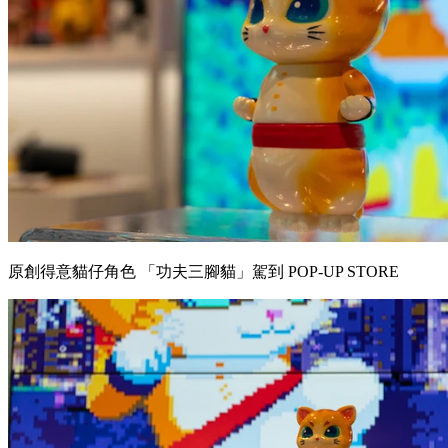
原創得意貓仔角色 「功夫三腳貓」駕到 POP-UP STORE