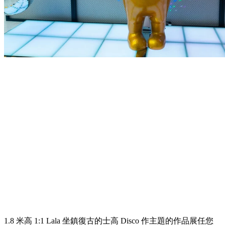
1.8 米高 1:1 Lala 坐鎮復古的士高 Disco 作主題的作品展任您