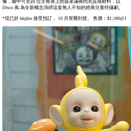
像，圖中可見四 位主角身上的裝束滿佈閃亮質感材料，以
Disco 風 為全新概念演繹這套無人不知的經典兒童特攝劇。
*現已於 kkplus 接受預訂， 10 月突襲到貨。 售價：$1,180@1