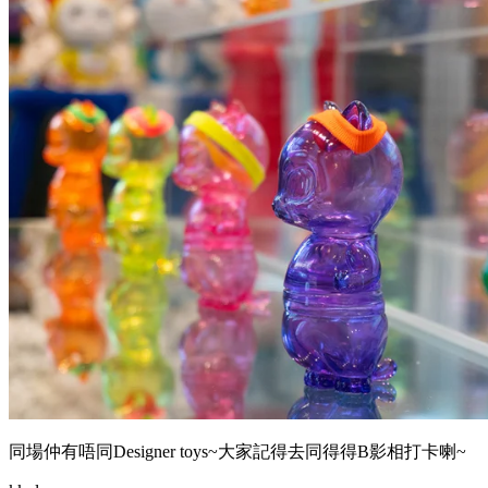
同場仲有唔同Designer toys~大家記得去同得得B影相打卡喇~