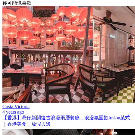
你可能也喜歡
Costa Victoria
4 years ago
【香港】灣仔新開復古浪漫兩層餐廳，浪漫氛圍歎fusion菜式
｜香港美食｜放假去邊