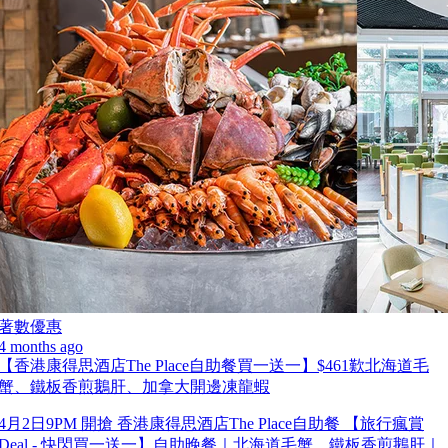
著數優惠
4 months ago
【香港康得思酒店The Place自助餐買一送一】$461歎北海道毛
蟹、鐵板香煎鵝肝、加拿大開邊凍龍蝦
4月2日9PM 開搶 香港康得思酒店The Place自助餐 【旅行瘋賞
Deal - 快閃買一送一】自助晚餐｜北海道毛蟹、鐵板香煎鵝肝｜