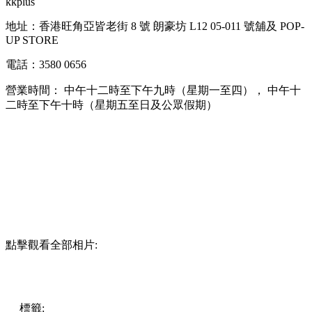
kkplus
地址：香港旺角亞皆老街 8 號 朗豪坊 L12 05-011 號舖及 POP-
UP STORE
電話：3580 0656
營業時間： 中午十二時至下午九時（星期一至四）， 中午十
二時至下午十時（星期五至日及公眾假期）
點擊觀看全部相片:
標籤:
其他
放假去邊!?
放假去邊!? - 香港篇
遊點
香港
生活