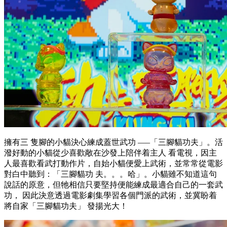
擁有三 隻腳的小貓決心練成蓋世武功 —–「三腳貓功夫」。活
潑好動的小貓從少喜歡敞在沙發上陪伴着主人 看電視，因主
人最喜歡看武打動作片，自始小貓便愛上武術，並常常從電影
對白中聽到：「三腳貓功 夫。。。哈」。小貓雖不知道這句
說話的原意，但牠相信只要堅持便能練成最適合自己的一套武
功， 因此決意透過電影劇集學習各個門派的武術，並冀盼着
將自家「三腳貓功夫」 發揚光大！