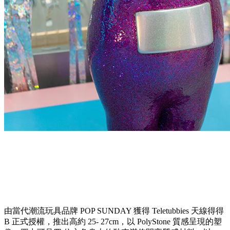
由當代潮流玩具品牌 POP SUNDAY 獲得 Teletubbies 天線得得
B 正式授權，推出高約 25- 27cm，以 PolyStone 質感呈現的塑