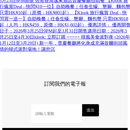
3月25日9PM開搶 佐敦香港逸東酒店普慶餐廳自助餐 【Klook 旅
行瘋賞Deal - 快閃$10一位】自助晚餐｜任食生蠔、蟹腳、麵包
只需HK$10起（原價：HK$801起） 【Klook 旅行瘋賞 Deal - 快
閃買一送一】自助晚餐｜任食生蠔、蟹腳、麵包蟹 只需HK$918
起（人均：HK$459，原價：HK$1,602起） 優惠詳情： 優惠開
日子：2026年3月25日9PM起至3月31日開售適用日期：2026年3
月25日至4月30日klook: 立即訂購 ===== 韓風美食派對夜 (2026年
1月12日至3月29日) 新一年，普慶餐廳將化身成充滿首爾街頭風
情的韓式派對場地！讓您沉
訂閱我們的電子報
送出