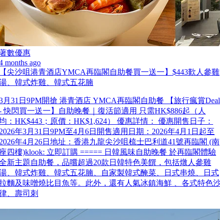
著數優惠
4 months ago
【尖沙咀港青酒店YMCA再臨閣自助餐買一送一】$443歎人參雞
湯、韓式炸雞、韓式五花腩
3月31日9PM開搶 港青酒店 YMCA再臨閣自助餐 【旅行瘋賞Deal
- 快閃買一送一】自助晚餐｜復活節適用 只需HK$886起（人
均：HK$443；原價：HK$1,624） 優惠詳情： 優惠開售日子：
2026年3月31日9PM至4月6日開售適用日期：2026年4月1日起至
2026年4月26日地址：香港九龍尖沙咀梳士巴利道41號再臨閣 (南
座四樓)klook: 立即訂購 ===== 日韓風味自助晚餐 於再臨閣體驗
全新主題自助餐，品嚐超過20款日韓特色美饌，包括燉人參雞
湯、韓式炸雞、韓式五花腩、自家製韓式醃菜、日式串燒、日式
拉麵及味噌燒比目魚等。此外，還有人氣冰鎮海鮮 、各式特色
律、壽司刺