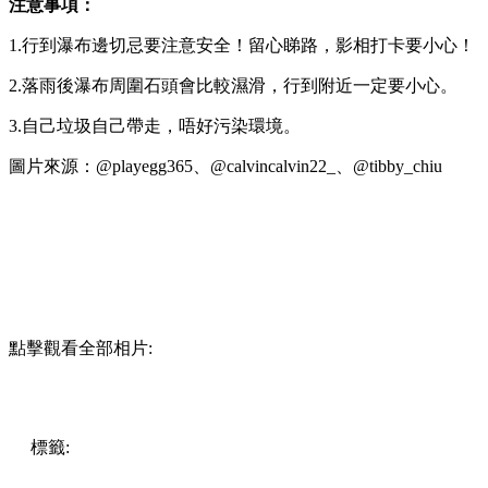
注意事項：
1.行到瀑布邊切忌要注意安全！留心睇路，影相打卡要小心！
2.落雨後瀑布周圍石頭會比較濕滑，行到附近一定要小心。
3.自己垃圾自己帶走，唔好污染環境。
圖片來源：@playegg365、@calvincalvin22_、@tibby_chiu
點擊觀看全部相片:
標籤:
親子活動
放假去邊!? - 香港篇
遊點
香港
香港行山
瀑
布
行山路線
郊遊路線
香港郊遊
親子行山