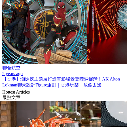
聯合航空
5 years ago
【香港】蜘蛛俠主題展打造電影場景登陸銅鑼灣！AK Alton
Lokman聯乘設計Figure企劃｜香港玩樂｜放假去邊
Hottest Articles
最熱文章