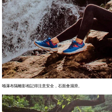
喺瀑布隔離影相記得注意安全，石面會濕滑。