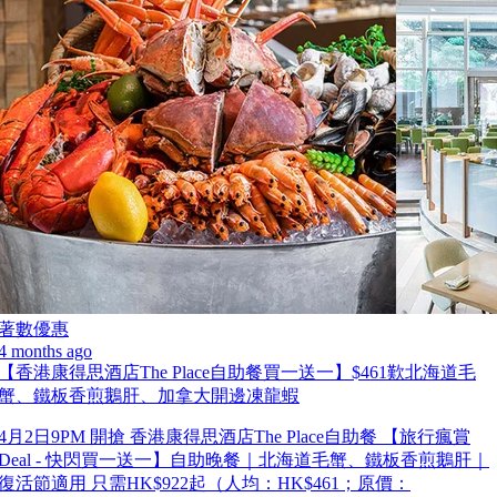
著數優惠
4 months ago
【香港康得思酒店The Place自助餐買一送一】$461歎北海道毛
蟹、鐵板香煎鵝肝、加拿大開邊凍龍蝦
4月2日9PM 開搶 香港康得思酒店The Place自助餐 【旅行瘋賞
Deal - 快閃買一送一】自助晚餐｜北海道毛蟹、鐵板香煎鵝肝｜
復活節適用 只需HK$922起（人均：HK$461；原價：