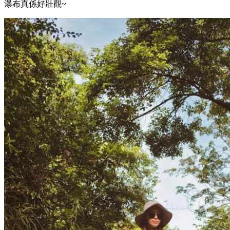
瀑布真係好壯觀~