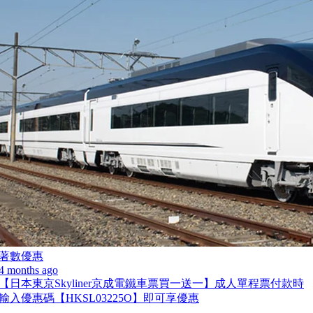
著數優惠
4 months ago
【日本東京Skyliner京成電鐵車票買一送一】成人單程票付款時
輸入優惠碼【HKSL03225O】即可享優惠