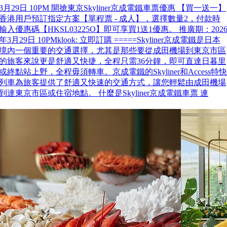
3月29日 10PM 開搶東京Skyliner京成電鐵車票優惠 【買一送一】
香港用戶預訂指定方案【單程票 - 成人】，選擇數量2，付款時
輸入優惠碼【HKSL03225O】即可享買1送1優惠。 推廣期：202
年3月29日 10PMklook: 立即訂購 =====Skyliner京成電鐵是日本
境內一個重要的交通選擇，尤其是那些要從成田機場到東京市區
的旅客來說更是舒適又快捷，全程只需36分鐘，即可直達日暮里
或終點站上野，全程毋須轉車。京成電鐵的Skyliner和Access特快
列車為旅客提供了舒適又快速的交通方式，讓您輕鬆由成田機場
到達東京市區或住宿地點。 什麼是Skyliner京成電鐵車票 連