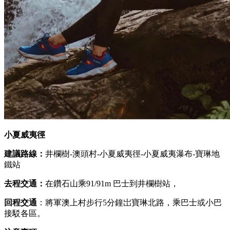
小夏威夷徑
建議路線：
井欄樹-澳頭村-小夏威夷徑-小夏威夷瀑布-寶琳地
鐵站
去程交通：
在鑽石山乘91/91m 巴士到井欄樹站，
回程交通
：將軍澳上村步行5分鐘岀寶琳北路，乘巴士或小巴
接駁各區。