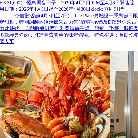
HK$1,690） 優惠開售日子：2026年4月2日9PM至4月8日開售適
用日期：2026年4月3日起至2026年4月30日klook: 立即訂購
===== 今個復活節(4月3日至7日)，The Place另增設一系列節日限
定甜點，特別調製的復活節朱古力無酒精雞尾酒及DIY迷你朱古
力盆栽站。 自助晚餐以西伯利亞鱘魚子醬、龍蝦、毛蟹、鵝肝
多款經典烤肉，打造豐盛奢華的味覺體驗。 特色禮遇：自助晚
客人可