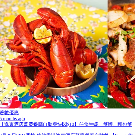
著數優惠
5 months ago
【逸東酒店普慶餐廳自助餐快閃$10】任食生蠔、蟹腳、麵包蟹