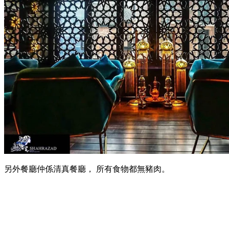
另外餐廳仲係清真餐廳， 所有食物都無豬肉。