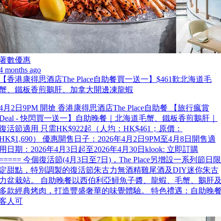
著數優惠
4 months ago
【香港康得思酒店The Place自助餐買一送一】$461歎北海道毛
蟹、鐵板香煎鵝肝、加拿大開邊凍龍蝦
4月2日9PM 開搶 香港康得思酒店The Place自助餐 【旅行瘋賞
Deal - 快閃買一送一】自助晚餐｜北海道毛蟹、鐵板香煎鵝肝｜
復活節適用 只需HK$922起（人均：HK$461；原價：
HK$1,690） 優惠開售日子：2026年4月2日9PM至4月8日開售適
用日期：2026年4月3日起至2026年4月30日klook: 立即訂購
===== 今個復活節(4月3日至7日)，The Place另增設一系列節日限
定甜點，特別調製的復活節朱古力無酒精雞尾酒及DIY迷你朱古
力盆栽站。 自助晚餐以西伯利亞鱘魚子醬、龍蝦、毛蟹、鵝肝
多款經典烤肉，打造豐盛奢華的味覺體驗。 特色禮遇：自助晚
客人可