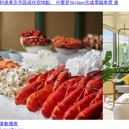
到達東京市區或住宿地點。 什麼是Skyliner京成電鐵車票 連
著數優惠