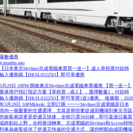
著數優惠
4 months ago
【日本東京Skyliner京成電鐵車票買一送一】成人單程票付款時
輸入優惠碼【HKSL03225O】即可享優惠
3月29日 10PM 開搶東京Skyliner京成電鐵車票優惠 【買一送一】
香港用戶預訂指定方案【單程票 - 成人】，選擇數量2，付款時
輸入優惠碼【HKSL03225O】即可享買1送1優惠。 推廣期：202
年3月29日 10PMklook: 立即訂購 =====Skyliner京成電鐵是日本
境內一個重要的交通選擇，尤其是那些要從成田機場到東京市區
的旅客來說更是舒適又快捷，全程只需36分鐘，即可直達日暮里
或終點站上野，全程毋須轉車。京成電鐵的Skyliner和Access特快
列車為旅客提供了舒適又快速的交通方式，讓您輕鬆由成田機場