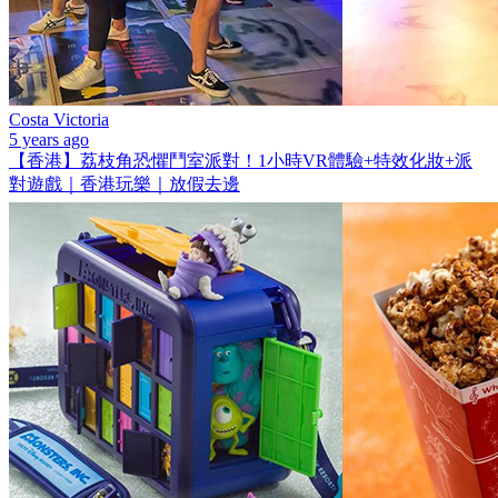
Costa Victoria
5 years ago
【香港】荔枝角恐懼鬥室派對！1小時VR體驗+特效化妝+派
對遊戲｜香港玩樂｜放假去邊