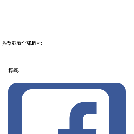
點擊觀看全部相片:
標籤:
放假去邊!? - 香港篇
香港
美食
打卡餐廳
餐廳推介
中
環好去處
中環餐廳
中環打卡
異國風情餐廳
黎巴嫩菜