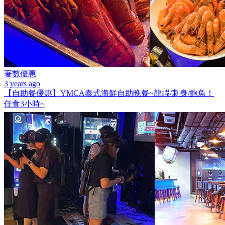
著數優惠
3 years ago
【自助餐優惠】YMCA泰式海鮮自助晚餐~龍蝦/刺身/鮑魚！
任食3小時~