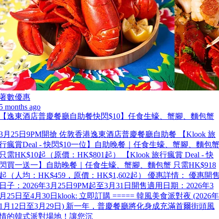
著數優惠
5 months ago
【逸東酒店普慶餐廳自助餐快閃$10】任食生蠔、蟹腳、麵包蟹
3月25日9PM開搶 佐敦香港逸東酒店普慶餐廳自助餐 【Klook 旅
行瘋賞Deal - 快閃$10一位】自助晚餐｜任食生蠔、蟹腳、麵包
只需HK$10起（原價：HK$801起） 【Klook 旅行瘋賞 Deal - 快
閃買一送一】自助晚餐｜任食生蠔、蟹腳、麵包蟹 只需HK$918
起（人均：HK$459，原價：HK$1,602起） 優惠詳情： 優惠開
日子：2026年3月25日9PM起至3月31日開售適用日期：2026年3
月25日至4月30日klook: 立即訂購 ===== 韓風美食派對夜 (2026年
1月12日至3月29日) 新一年，普慶餐廳將化身成充滿首爾街頭風
情的韓式派對場地！讓您沉