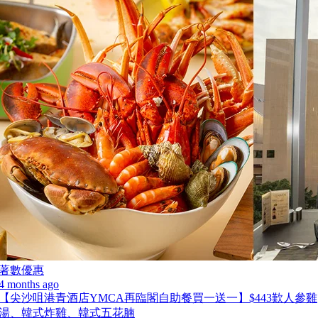
著數優惠
4 months ago
【尖沙咀港青酒店YMCA再臨閣自助餐買一送一】$443歎人參雞
湯、韓式炸雞、韓式五花腩