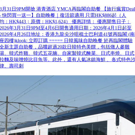
3月31日9PM開搶 港青酒店 YMCA再臨閣自助餐 【旅行瘋賞Deal
- 快閃買一送一】自助晚餐｜復活節適用 只需HK$886起（人
均：HK$443；原價：HK$1,624） 優惠詳情： 優惠開售日子：
2026年3月31日9PM至4月6日開售適用日期：2026年4月1日起至
2026年4月26日地址：香港九龍尖沙咀梳士巴利道41號再臨閣 (南
座四樓)klook: 立即訂購 ===== 日韓風味自助晚餐 於再臨閣體驗
全新主題自助餐，品嚐超過20款日韓特色美饌，包括燉人參雞
湯、韓式炸雞、韓式五花腩、自家製韓式醃菜、日式串燒、日式
拉麵及味噌燒比目魚等。此外，還有人氣冰鎮海鮮 、各式特色
律、壽司刺