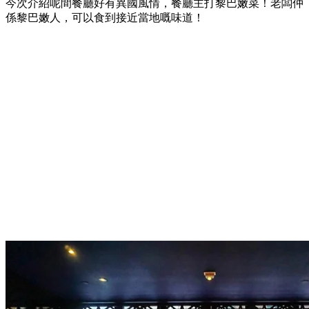
今次介紹呢間餐廳好有異國風情，餐廳主打黎巴嫩菜！老闆仲
係黎巴嫩人，可以食到接近當地嘅味道！