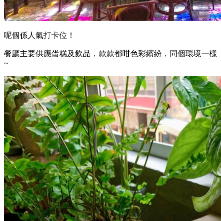
呢個係人氣打卡位！
餐廳主要供應蛋糕及飲品，款款都咁色彩繽紛，同個環境一樣
~