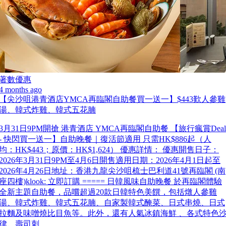
著數優惠
4 months ago
【尖沙咀港青酒店YMCA再臨閣自助餐買一送一】$443歎人參雞
湯、韓式炸雞、韓式五花腩
3月31日9PM開搶 港青酒店 YMCA再臨閣自助餐 【旅行瘋賞Deal
- 快閃買一送一】自助晚餐｜復活節適用 只需HK$886起（人
均：HK$443；原價：HK$1,624） 優惠詳情： 優惠開售日子：
2026年3月31日9PM至4月6日開售適用日期：2026年4月1日起至
2026年4月26日地址：香港九龍尖沙咀梳士巴利道41號再臨閣 (南
座四樓)klook: 立即訂購 ===== 日韓風味自助晚餐 於再臨閣體驗
全新主題自助餐，品嚐超過20款日韓特色美饌，包括燉人參雞
湯、韓式炸雞、韓式五花腩、自家製韓式醃菜、日式串燒、日式
拉麵及味噌燒比目魚等。此外，還有人氣冰鎮海鮮 、各式特色
律、壽司刺