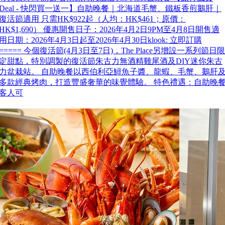
Deal - 快閃買一送一】自助晚餐｜北海道毛蟹、鐵板香煎鵝肝｜
復活節適用 只需HK$922起（人均：HK$461；原價：
HK$1,690） 優惠開售日子：2026年4月2日9PM至4月8日開售適
用日期：2026年4月3日起至2026年4月30日klook: 立即訂購
===== 今個復活節(4月3日至7日)，The Place另增設一系列節日限
定甜點，特別調製的復活節朱古力無酒精雞尾酒及DIY迷你朱古
力盆栽站。 自助晚餐以西伯利亞鱘魚子醬、龍蝦、毛蟹、鵝肝
多款經典烤肉，打造豐盛奢華的味覺體驗。 特色禮遇：自助晚
客人可