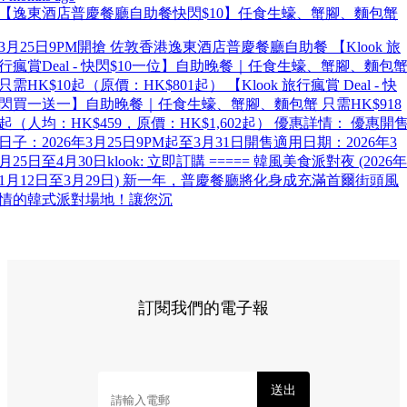
【逸東酒店普慶餐廳自助餐快閃$10】任食生蠔、蟹腳、麵包蟹
3月25日9PM開搶 佐敦香港逸東酒店普慶餐廳自助餐 【Klook 旅
行瘋賞Deal - 快閃$10一位】自助晚餐｜任食生蠔、蟹腳、麵包
只需HK$10起（原價：HK$801起） 【Klook 旅行瘋賞 Deal - 快
閃買一送一】自助晚餐｜任食生蠔、蟹腳、麵包蟹 只需HK$918
起（人均：HK$459，原價：HK$1,602起） 優惠詳情： 優惠開
日子：2026年3月25日9PM起至3月31日開售適用日期：2026年3
月25日至4月30日klook: 立即訂購 ===== 韓風美食派對夜 (2026年
1月12日至3月29日) 新一年，普慶餐廳將化身成充滿首爾街頭風
情的韓式派對場地！讓您沉
訂閱我們的電子報
送出