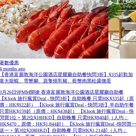
著數優惠
4 months ago
【香港富麗敦海洋公園酒店星耀廳自助餐快閃3折】$335起歎加
拿大龍蝦、雪蟹腳、原隻燒乳豬、藍蟹肉黑松露燉蛋
3月26日9PMM開搶 香港富麗敦海洋公園酒店星耀廳自助餐
【Klook 旅行瘋賞Deal - 快閃3折】自助晚餐 只需HK$335起（原
價：HK$922起） 【Klook 旅行瘋賞Deal - 快閃3折】半自助午餐
只需HK$159起（原價：HK$438起） 【Klook 旅行瘋賞Deal - 快
閃買1位 + 第2位$18HKD】自助晚餐 只需HK$940起（人均：
HK$470，原價：HK$1,844起） 【Klook 旅行瘋賞Deal -快閃買
送一 + 第3位$208HKD】自助晚餐 只需HK$1,214起（人均：