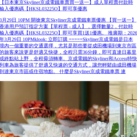
【日本東京Skyliner京成電鐵車票買一送一】成人單程票付款時
輸入優惠碼【HKSL03225O】即可享優惠
3月29日 10PM 開搶東京Skyliner京成電鐵車票優惠 【買一送一】
香港用戶預訂指定方案【單程票 - 成人】，選擇數量2，付款時
輸入優惠碼【HKSL03225O】即可享買1送1優惠。 推廣期：202
年3月29日 10PMklook: 立即訂購 =====Skyliner京成電鐵是日本
境內一個重要的交通選擇，尤其是那些要從成田機場到東京市區
的旅客來說更是舒適又快捷，全程只需36分鐘，即可直達日暮里
或終點站上野，全程毋須轉車。京成電鐵的Skyliner和Access特快
列車為旅客提供了舒適又快速的交通方式，讓您輕鬆由成田機場
到達東京市區或住宿地點。 什麼是Skyliner京成電鐵車票 連