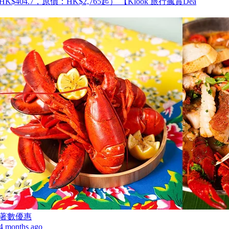
HK$404.7，原價：HK$2,765起） 【Klook 旅行瘋賞Dea
著數優惠
4 months ago