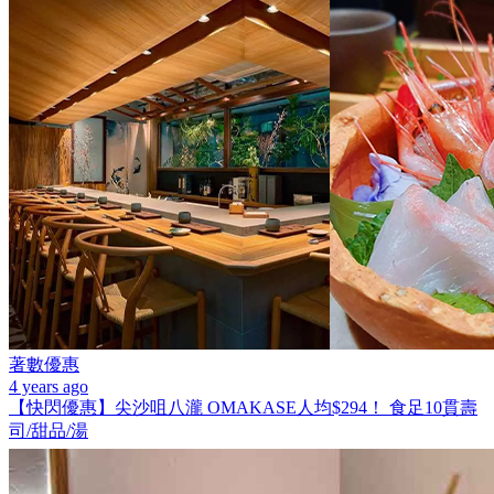
著數優惠
4 years ago
【快閃優惠】尖沙咀八瀧 OMAKASE人均$294！ 食足10貫壽
司/甜品/湯