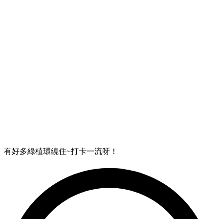
有好多綠植環繞住~打卡一流呀！