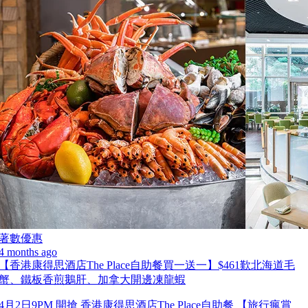
著數優惠
4 months ago
【香港康得思酒店The Place自助餐買一送一】$461歎北海道毛
蟹、鐵板香煎鵝肝、加拿大開邊凍龍蝦
4月2日9PM 開搶 香港康得思酒店The Place自助餐 【旅行瘋賞