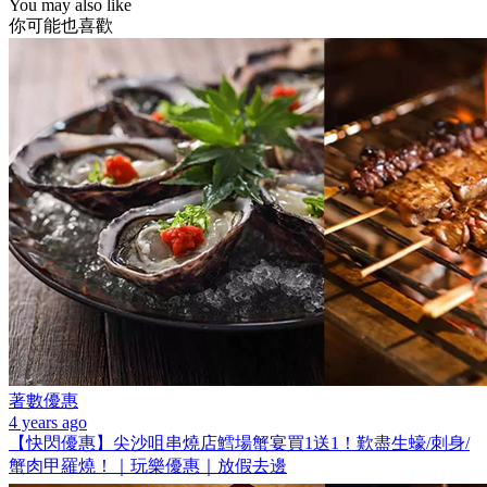
You may also like
你可能也喜歡
著數優惠
4 years ago
【快閃優惠】尖沙咀串燒店鱈場蟹宴買1送1！歎盡生蠔/刺身/
蟹肉甲羅燒！｜玩樂優惠｜放假去邊