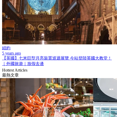
紐約
5 years ago
【英國】七米巨型月亮裝置巡迴展覽 今站登陸英國大教堂！
｜外國旅遊｜放假去邊
Hottest Articles
最熱文章