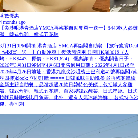
著數優惠
4 months ago
【尖沙咀港青酒店YMCA再臨閣自助餐買一送一】$443歎人參雞
湯、韓式炸雞、韓式五花腩
3月31日9PM開搶 港青酒店 YMCA再臨閣自助餐 【旅行瘋賞Deal
- 快閃買一送一】自助晚餐｜復活節適用 只需HK$886起（人
均：HK$443；原價：HK$1,624） 優惠詳情： 優惠開售日子：
2026年3月31日9PM至4月6日開售適用日期：2026年4月1日起至
2026年4月26日地址：香港九龍尖沙咀梳士巴利道41號再臨閣 (南
座四樓)klook: 立即訂購 ===== 日韓風味自助晚餐 於再臨閣體驗
全新主題自助餐，品嚐超過20款日韓特色美饌，包括燉人參雞
湯、韓式炸雞、韓式五花腩、自家製韓式醃菜、日式串燒、日式
拉麵及味噌燒比目魚等。此外，還有人氣冰鎮海鮮 、各式特色
律、壽司刺