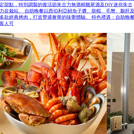
定甜點，特別調製的復活節朱古力無酒精雞尾酒及DIY迷你朱古
力盆栽站。 自助晚餐以西伯利亞鱘魚子醬、龍蝦、毛蟹、鵝肝
多款經典烤肉，打造豐盛奢華的味覺體驗。 特色禮遇：自助晚
客人可