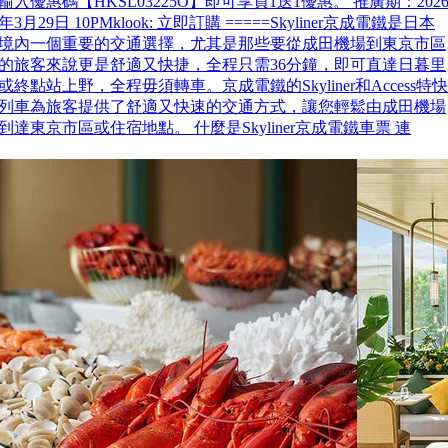
輸入優惠碼【HKSL03225O】即可享買1送1優惠。 推廣期：202
年3月29日 10PMklook: 立即訂購 =====Skyliner京成電鐵是日本
境內一個重要的交通選擇，尤其是那些要從成田機場到東京市區
的旅客來說更是舒適又快捷，全程只需36分鐘，即可直達日暮里
或終點站上野，全程毋須轉車。京成電鐵的Skyliner和Access特快
列車為旅客提供了舒適又快速的交通方式，讓您輕鬆由成田機場
到達東京市區或住宿地點。 什麼是Skyliner京成電鐵車票 連