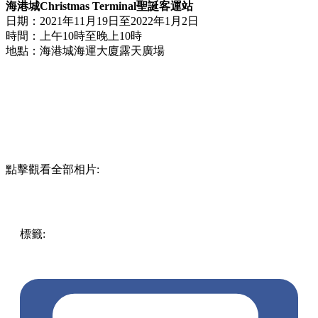
海港城Christmas Terminal聖誕客運站
日期：2021年11月19日至2022年1月2日
時間：上午10時至晚上10時
地點：海港城海運大廈露天廣場
點擊觀看全部相片:
標籤:
放假去邊!?
放假去邊!? - 香港篇
遊點
聖誕燈飾
聖誕
打卡
尖沙咀好去處
聖誕2021
海港城燈飾
海港城2021
星光
隧道
海港城聖誕
尖沙咀燈飾