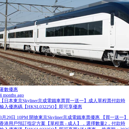
著數優惠
4 months ago
【日本東京Skyliner京成電鐵車票買一送一】成人單程票付款時
輸入優惠碼【HKSL03225O】即可享優惠
3月29日 10PM 開搶東京Skyliner京成電鐵車票優惠 【買一送一】
香港用戶預訂指定方案【單程票 - 成人】，選擇數量2，付款時