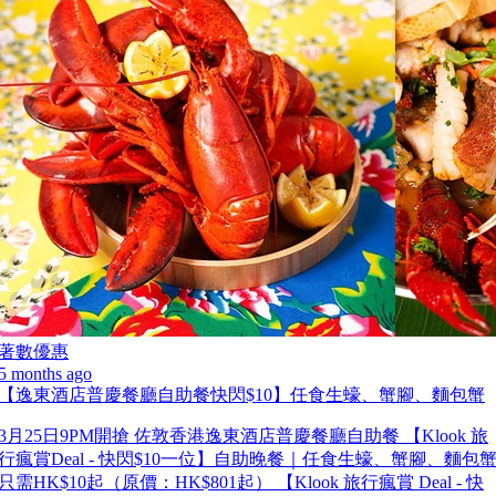
著數優惠
5 months ago
【逸東酒店普慶餐廳自助餐快閃$10】任食生蠔、蟹腳、麵包蟹
3月25日9PM開搶 佐敦香港逸東酒店普慶餐廳自助餐 【Klook 旅
行瘋賞Deal - 快閃$10一位】自助晚餐｜任食生蠔、蟹腳、麵包
只需HK$10起（原價：HK$801起） 【Klook 旅行瘋賞 Deal - 快