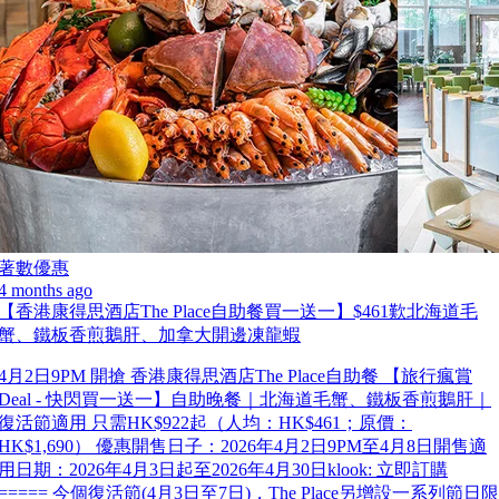
著數優惠
4 months ago
【香港康得思酒店The Place自助餐買一送一】$461歎北海道毛
蟹、鐵板香煎鵝肝、加拿大開邊凍龍蝦
4月2日9PM 開搶 香港康得思酒店The Place自助餐 【旅行瘋賞
Deal - 快閃買一送一】自助晚餐｜北海道毛蟹、鐵板香煎鵝肝｜
復活節適用 只需HK$922起（人均：HK$461；原價：
HK$1,690） 優惠開售日子：2026年4月2日9PM至4月8日開售適
用日期：2026年4月3日起至2026年4月30日klook: 立即訂購
===== 今個復活節(4月3日至7日)，The Place另增設一系列節日限