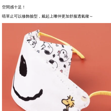
空間感十足！
唔單止可以修飾臉型，戴起上嚟仲更加舒服透氣㗎～