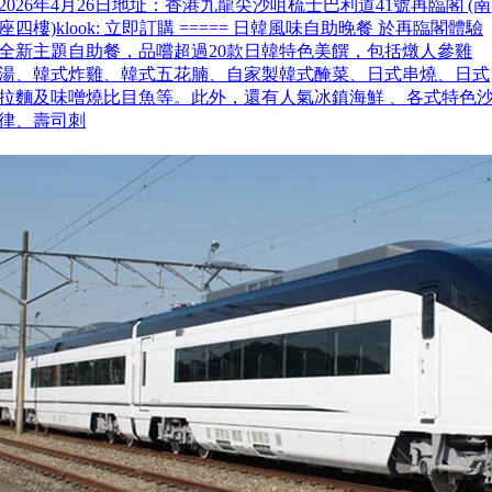
2026年4月26日地址：香港九龍尖沙咀梳士巴利道41號再臨閣 (南
座四樓)klook: 立即訂購 ===== 日韓風味自助晚餐 於再臨閣體驗
全新主題自助餐，品嚐超過20款日韓特色美饌，包括燉人參雞
湯、韓式炸雞、韓式五花腩、自家製韓式醃菜、日式串燒、日式
拉麵及味噌燒比目魚等。此外，還有人氣冰鎮海鮮 、各式特色
律、壽司刺