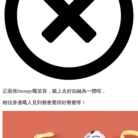
正面係Snoopy嘅笑容，戴上去好似融為一體咁，
相信身邊嘅人見到都會覺得好療癒呀！