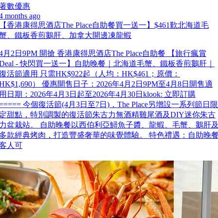
著數優惠
4 months ago
【香港康得思酒店The Place自助餐買一送一】$461歎北海道毛
蟹、鐵板香煎鵝肝、加拿大開邊凍龍蝦
4月2日9PM 開搶 香港康得思酒店The Place自助餐 【旅行瘋賞
Deal - 快閃買一送一】自助晚餐｜北海道毛蟹、鐵板香煎鵝肝｜
復活節適用 只需HK$922起（人均：HK$461；原價：
HK$1,690） 優惠開售日子：2026年4月2日9PM至4月8日開售適
用日期：2026年4月3日起至2026年4月30日klook: 立即訂購
===== 今個復活節(4月3日至7日)，The Place另增設一系列節日限
定甜點，特別調製的復活節朱古力無酒精雞尾酒及DIY迷你朱古
力盆栽站。 自助晚餐以西伯利亞鱘魚子醬、龍蝦、毛蟹、鵝肝
多款經典烤肉，打造豐盛奢華的味覺體驗。 特色禮遇：自助晚
客人可