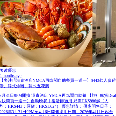
著數優惠
4 months ago
【尖沙咀港青酒店YMCA再臨閣自助餐買一送一】$443歎人參雞
湯、韓式炸雞、韓式五花腩
3月31日9PM開搶 港青酒店 YMCA再臨閣自助餐 【旅行瘋賞Deal
- 快閃買一送一】自助晚餐｜復活節適用 只需HK$886起（人
均：HK$443；原價：HK$1,624） 優惠詳情： 優惠開售日子：
2026年3月31日9PM至4月6日開售適用日期：2026年4月1日起至