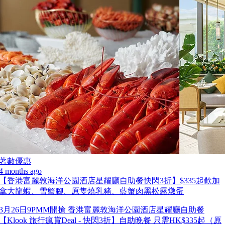
著數優惠
4 months ago
【香港富麗敦海洋公園酒店星耀廳自助餐快閃3折】$335起歎加
拿大龍蝦、雪蟹腳、原隻燒乳豬、藍蟹肉黑松露燉蛋
3月26日9PMM開搶 香港富麗敦海洋公園酒店星耀廳自助餐
【Klook 旅行瘋賞Deal - 快閃3折】自助晚餐 只需HK$335起（原