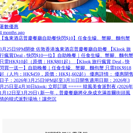
著數優惠
4 months ago
【逸東酒店普慶餐廳自助餐快閃$10】任食生蠔、蟹腳、麵包蟹
3月25日9PM開搶 佐敦香港逸東酒店普慶餐廳自助餐 【Klook 旅
行瘋賞Deal - 快閃$10一位】自助晚餐｜任食生蠔、蟹腳、麵包
只需HK$10起（原價：HK$801起） 【Klook 旅行瘋賞 Deal - 快
閃買一送一】自助晚餐｜任食生蠔、蟹腳、麵包蟹 只需HK$918
起（人均：HK$459，原價：HK$1,602起） 優惠詳情： 優惠開
日子：2026年3月25日9PM起至3月31日開售適用日期：2026年3
月25日至4月30日klook: 立即訂購 ===== 韓風美食派對夜 (2026年
1月12日至3月29日) 新一年，普慶餐廳將化身成充滿首爾街頭風
情的韓式派對場地！讓您沉