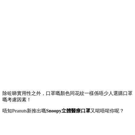
除咗睇實用性之外，口罩嘅顏色同花紋一樣係唔少人選購口罩
嘅考慮因素！
唔知Peanuts新推出嘅
Snoopy立體醫療口罩
又啱唔啱你呢？