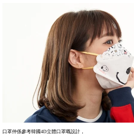
口罩仲係參考韓國4D立體口罩嘅設計，