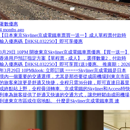
著數優惠
4 months ago
【日本東京Skyliner京成電鐵車票買一送一】成人單程票付款時
輸入優惠碼【HKSL03225O】即可享優惠
3月29日 10PM 開搶東京Skyliner京成電鐵車票優惠 【買一送一】
香港用戶預訂指定方案【單程票 - 成人】，選擇數量2，付款時
輸入優惠碼【HKSL03225O】即可享買1送1優惠。 推廣期：202
年3月29日 10PMklook: 立即訂購 =====Skyliner京成電鐵是日本
境內一個重要的交通選擇，尤其是那些要從成田機場到東京市區
的旅客來說更是舒適又快捷，全程只需36分鐘，即可直達日暮里
或終點站上野，全程毋須轉車。京成電鐵的Skyliner和Access特快
列車為旅客提供了舒適又快速的交通方式，讓您輕鬆由成田機場
到達東京市區或住宿地點。 什麼是Skyliner京成電鐵車票 連