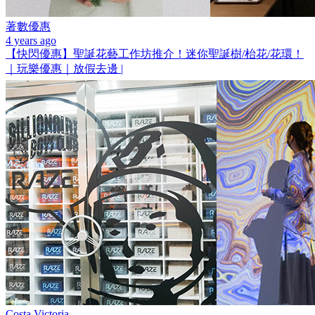
著數優惠
4 years ago
【快閃優惠】聖誕花藝工作坊推介！迷你聖誕樹/枱花/花環！
｜玩樂優惠｜放假去邊 |
Costa Victoria