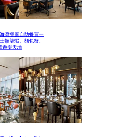
海灣餐廳自助餐買一
波士頓龍蝦、麵包蟹、
童遊樂天地