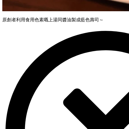
原創者利用食用色素嘅上湯同醬油製成藍色壽司～