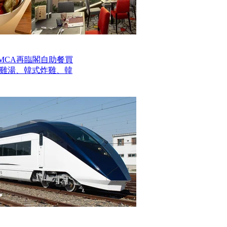
MCA再臨閣自助餐買
參雞湯、韓式炸雞、韓