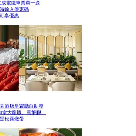
er京成電鐵車票買一送
時輸入優惠碼
】即可享優惠
園酒店星耀廳自助餐
歎加拿大龍蝦、雪蟹腳、
黑松露燉蛋