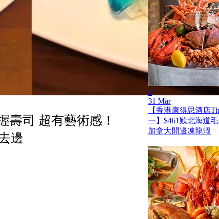
1
31 Mar
【香港康得思酒店The
握壽司 超有藝術感！
一】$461歎北海道
加拿大開邊凍龍蝦
去邊