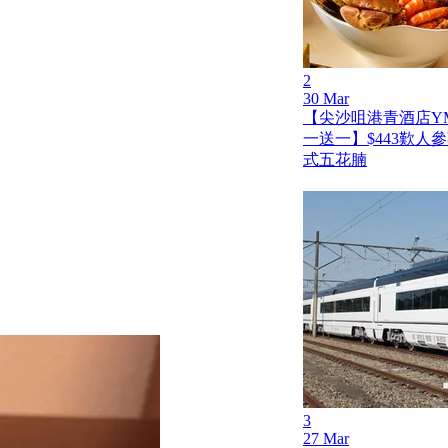
2
30 Mar
【尖沙咀港青酒店Y
一送一】$443歎人
式五花腩
3
27 Mar