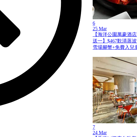
6
25 Mar
【海洋公園萬豪酒店
送一】$467歎清蒸
雪場腳蟹+免費入兒
7
24 Mar