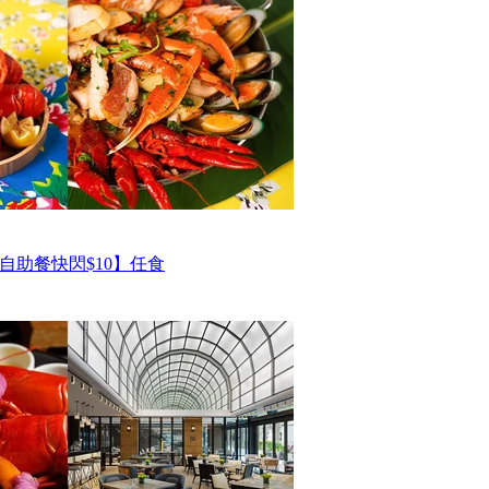
自助餐快閃$10】任食