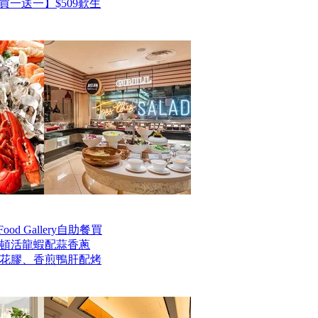
一送一】$509歎生
od Gallery自助餐買
士頓活龍蝦配蒜香蔥
花膠、香煎鴨肝配烤