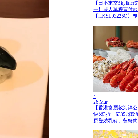
【日本東京Skylin
一】成人單程票付款
【HKSL03225O
4
26 Mar
【香港富麗敦海洋公
快閃3折】$335起
原隻燒乳豬、藍蟹肉