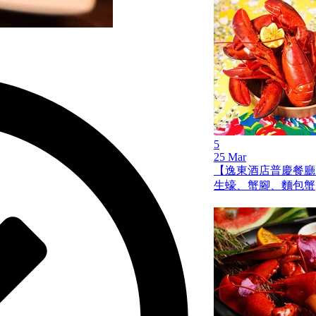
5
25 Mar
【逸東酒店普慶餐廳
生蠔、蟹腳、麵包蟹