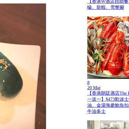
【香港W酒店自助餐買
蠔、龍蝦、雪蟹腳
8
20 Mar
【香港朗廷酒店The Fo
一送一】$473歎波
油、金湯海參鮑魚扣
牛油多士