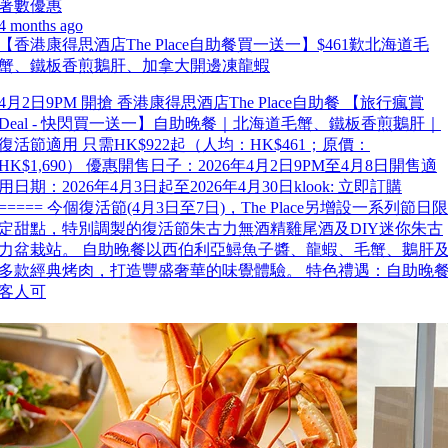
著數優惠
4 months ago
【香港康得思酒店The Place自助餐買一送一】$461歎北海道毛
蟹、鐵板香煎鵝肝、加拿大開邊凍龍蝦
4月2日9PM 開搶 香港康得思酒店The Place自助餐 【旅行瘋賞
Deal - 快閃買一送一】自助晚餐｜北海道毛蟹、鐵板香煎鵝肝｜
復活節適用 只需HK$922起（人均：HK$461；原價：
HK$1,690） 優惠開售日子：2026年4月2日9PM至4月8日開售適
用日期：2026年4月3日起至2026年4月30日klook: 立即訂購
===== 今個復活節(4月3日至7日)，The Place另增設一系列節日限
定甜點，特別調製的復活節朱古力無酒精雞尾酒及DIY迷你朱古
力盆栽站。 自助晚餐以西伯利亞鱘魚子醬、龍蝦、毛蟹、鵝肝
多款經典烤肉，打造豐盛奢華的味覺體驗。 特色禮遇：自助晚
客人可