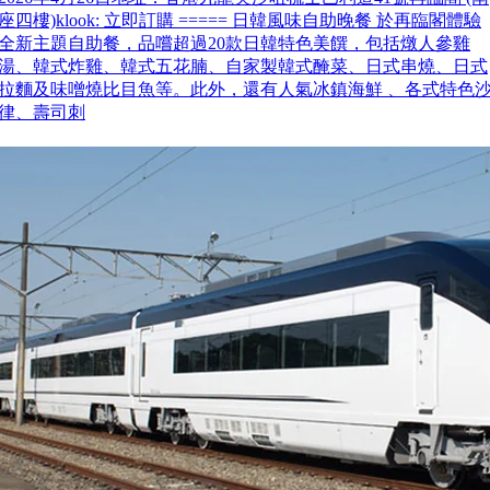
座四樓)klook: 立即訂購 ===== 日韓風味自助晚餐 於再臨閣體驗
全新主題自助餐，品嚐超過20款日韓特色美饌，包括燉人參雞
湯、韓式炸雞、韓式五花腩、自家製韓式醃菜、日式串燒、日式
拉麵及味噌燒比目魚等。此外，還有人氣冰鎮海鮮 、各式特色
律、壽司刺