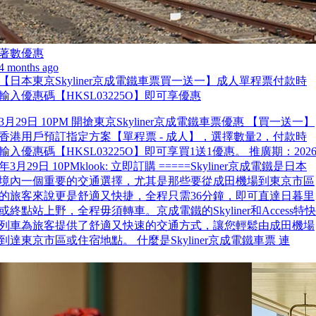
著數優惠
4 months ago
【日本東京Skyliner京成電鐵車票買一送一】成人單程票付款時
輸入優惠碼【HKSL03225O】即可享優惠
3月29日 10PM 開搶東京Skyliner京成電鐵車票優惠 【買一送一】
香港用戶預訂指定方案【單程票 - 成人】，選擇數量2，付款時
輸入優惠碼【HKSL03225O】即可享買1送1優惠。 推廣期：202
年3月29日 10PMklook: 立即訂購 =====Skyliner京成電鐵是日本
境內一個重要的交通選擇，尤其是那些要從成田機場到東京市區
的旅客來說更是舒適又快捷，全程只需36分鐘，即可直達日暮里
或終點站上野，全程毋須轉車。京成電鐵的Skyliner和Access特快
列車為旅客提供了舒適又快速的交通方式，讓您輕鬆由成田機場
到達東京市區或住宿地點。 什麼是Skyliner京成電鐵車票 連