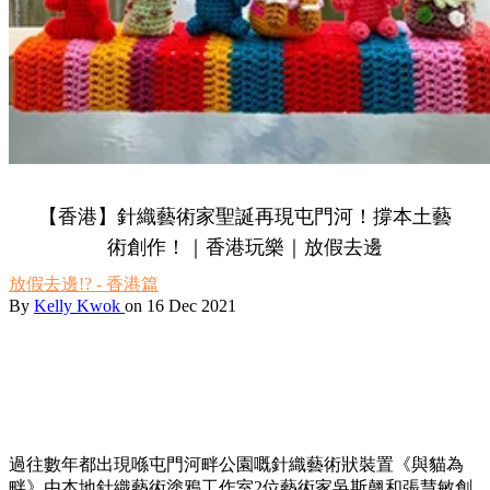
【香港】針織藝術家聖誕再現屯門河！撐本土藝
術創作！｜香港玩樂｜放假去邊
放假去邊!? - 香港篇
By
Kelly Kwok
on 16 Dec 2021
過往數年都出現喺屯門河畔公園嘅針織藝術狀裝置《與貓為
畔》由本地針織藝術塗鴉工作室2位藝術家吳斯翹和張慧敏創