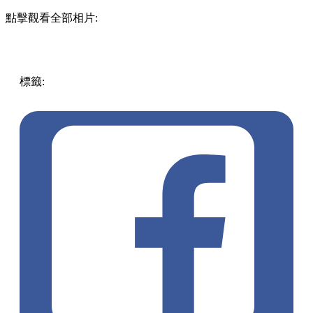
點擊觀看全部相片:
標籤:
放假去邊!? - 香港篇
遊點
香港
屯門
針織
蔡意橋
虹橋
屯門河畔