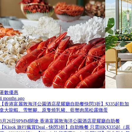
著數優惠
4 months ago
【香港富麗敦海洋公園酒店星耀廳自助餐快閃3折】$335起歎加
拿大龍蝦、雪蟹腳、原隻燒乳豬、藍蟹肉黑松露燉蛋
3月26日9PMM開搶 香港富麗敦海洋公園酒店星耀廳自助餐
【Klook 旅行瘋賞Deal - 快閃3折】自助晚餐 只需HK$335起（原