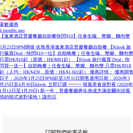
著數優惠
4 months ago
【逸東酒店普慶餐廳自助餐快閃$10】任食生蠔、蟹腳、麵包蟹
3月25日9PM開搶 佐敦香港逸東酒店普慶餐廳自助餐 【Klook 旅
行瘋賞Deal - 快閃$10一位】自助晚餐｜任食生蠔、蟹腳、麵包
只需HK$10起（原價：HK$801起） 【Klook 旅行瘋賞 Deal - 快
閃買一送一】自助晚餐｜任食生蠔、蟹腳、麵包蟹 只需HK$918
起（人均：HK$459，原價：HK$1,602起） 優惠詳情： 優惠開
日子：2026年3月25日9PM起至3月31日開售適用日期：2026年3
月25日至4月30日klook: 立即訂購 ===== 韓風美食派對夜 (2026年
1月12日至3月29日) 新一年，普慶餐廳將化身成充滿首爾街頭風
情的韓式派對場地！讓您沉
訂閱我們的電子報