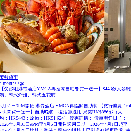
著數優惠
4 months ago
【尖沙咀港青酒店YMCA再臨閣自助餐買一送一】$443歎人參雞
湯、韓式炸雞、韓式五花腩
3月31日9PM開搶 港青酒店 YMCA再臨閣自助餐 【旅行瘋賞Deal
- 快閃買一送一】自助晚餐｜復活節適用 只需HK$886起（人
均：HK$443；原價：HK$1,624） 優惠詳情： 優惠開售日子：
2026年3月31日9PM至4月6日開售適用日期：2026年4月1日起至
2026年4月26日地址：香港九龍尖沙咀梳士巴利道41號再臨閣 (南