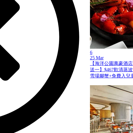
6
25 Mar
【海洋公園萬豪酒店
送一】$467歎清蒸
雪場腳蟹+免費入兒