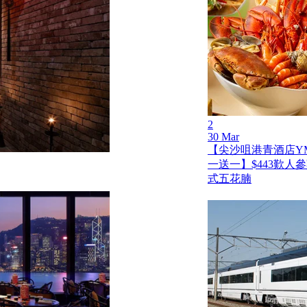
2
30 Mar
【尖沙咀港青酒店Y
一送一】$443歎人
式五花腩