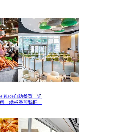
 Place自助餐買一送
毛蟹、鐵板香煎鵝肝、