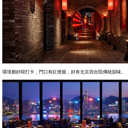
環境都好啱打卡，門口有紅燈籠，好有北京四合院傳統韻味。