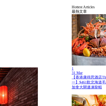
Hottest Articles
最熱文章
1
31 Mar
【香港康得思酒店The
一】$461歎北海道
加拿大開邊凍龍蝦