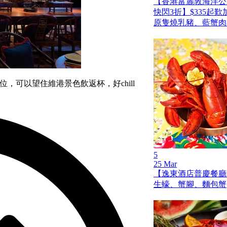
【香港富麗敦海洋公
快閃3折】$335起
原隻燒乳豬、藍蟹肉
，可以望住維港景色飲返杯，好chill
5
25 Mar
【逸東酒店普慶餐廳
生蠔、蟹腳、麵包蟹