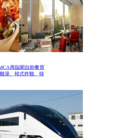
MCA再臨閣自助餐買
參雞湯、韓式炸雞、韓