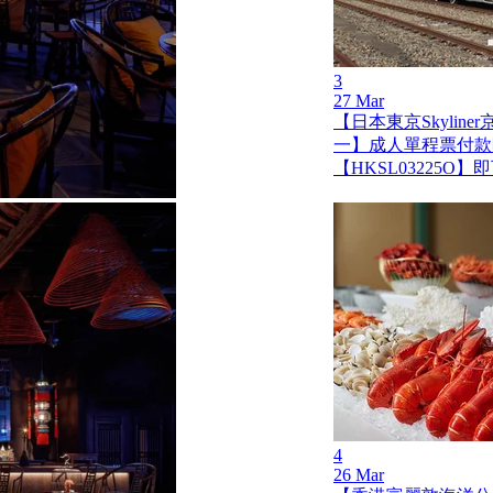
3
27 Mar
【日本東京Skylin
一】成人單程票付款
【HKSL03225O
4
26 Mar