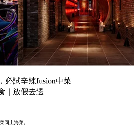
試辛辣fusion中菜
食｜放假去邊
粵菜同上海菜。