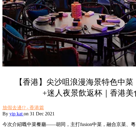
【香港】尖沙咀浪漫海景特色中菜，必
+迷人夜景飲返杯｜香港美
放假去邊!? - 香港篇
By
yip kat
on 31 Dec 2021
今次介紹嘅中菜餐廳——胡同，主打fusion中菜，融合京菜、