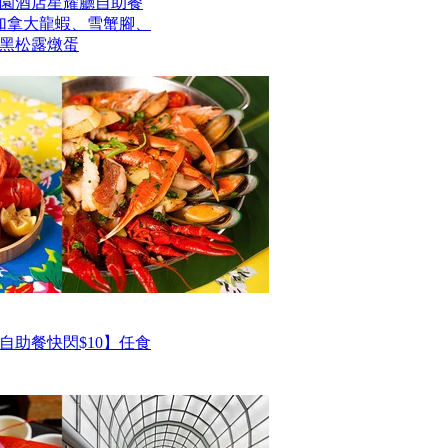
園酒店星耀廳自助餐
歎加拿大龍蝦、雪蟹腳、
黑松露燉蛋
自助餐快閃$10】任食