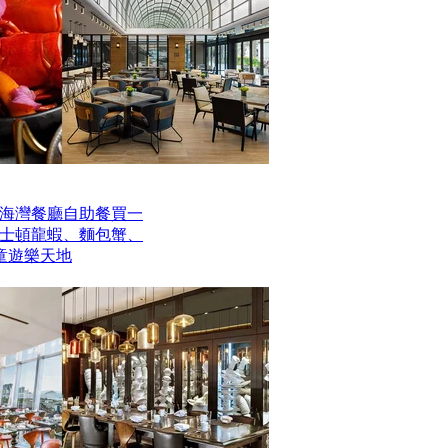
海灣餐廳自助餐買一
波士頓龍蝦、麵包蟹、
童遊樂天地