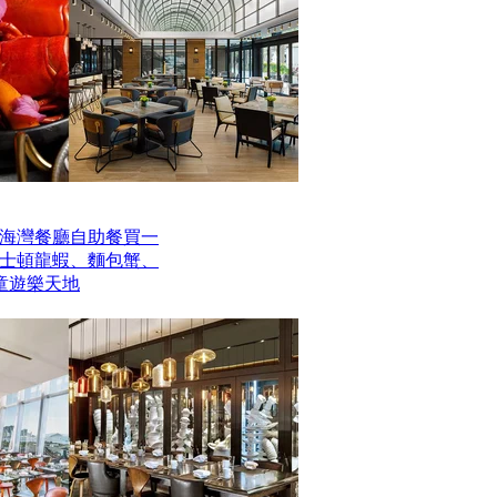
海灣餐廳自助餐買一
波士頓龍蝦、麵包蟹、
童遊樂天地