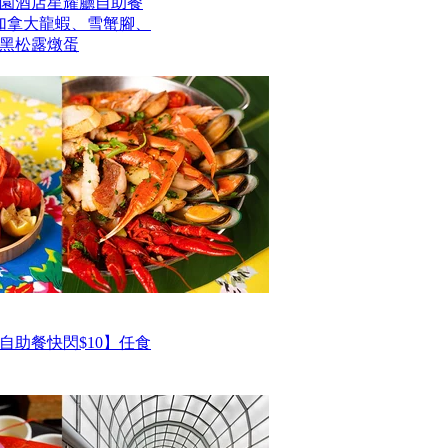
園酒店星耀廳自助餐
歎加拿大龍蝦、雪蟹腳、
黑松露燉蛋
自助餐快閃$10】任食