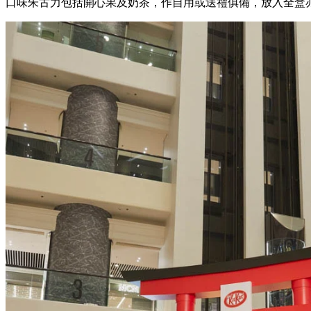
口味朱古力包括開心果及奶茶，作自用或送禮俱備，放入全盒