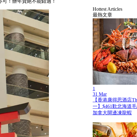
亦可！辦年貨絕不能錯過！
Hottest Articles
最熱文章
1
31 Mar
【香港康得思酒店The
一】$461歎北海道
加拿大開邊凍龍蝦