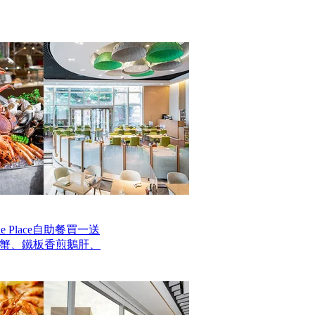
 Place自助餐買一送
毛蟹、鐵板香煎鵝肝、