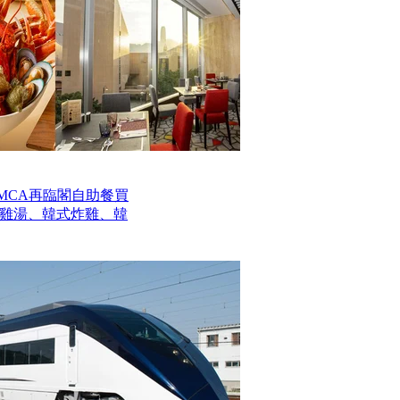
MCA再臨閣自助餐買
參雞湯、韓式炸雞、韓