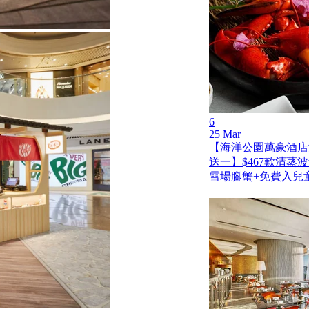
6
25 Mar
【海洋公園萬豪酒店
送一】$467歎清蒸
雪場腳蟹+免費入兒