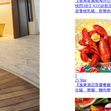
【香港富麗敦海洋公
快閃3折】$335起
原隻燒乳豬、藍蟹肉
5
25 Mar
【逸東酒店普慶餐廳
生蠔、蟹腳、麵包蟹