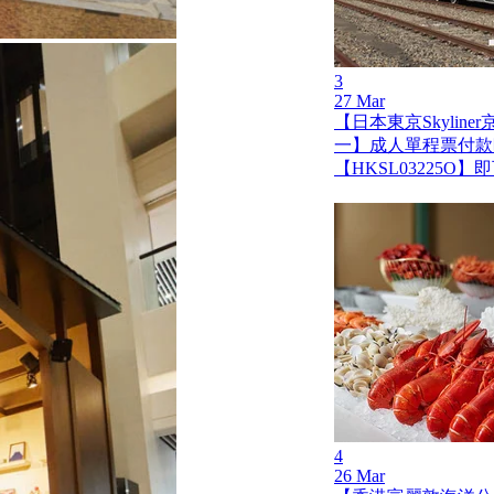
3
27 Mar
【日本東京Skylin
一】成人單程票付款
【HKSL03225O
4
26 Mar