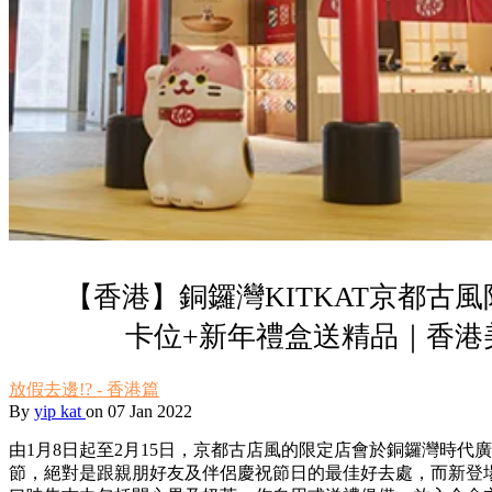
【香港】銅鑼灣KITKAT京都古風
卡位+新年禮盒送精品｜香港
放假去邊!? - 香港篇
By
yip kat
on 07 Jan 2022
由1月8日起至2月15日，京都古店風的限定店會於銅鑼灣時代
節，絕對是跟親朋好友及伴侶慶祝節日的最佳好去處，而新登