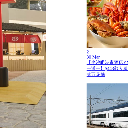
2
30 Mar
【尖沙咀港青酒店Y
一送一】$443歎人
式五花腩