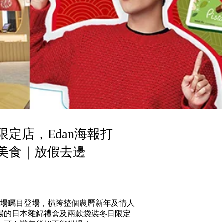
限定店，Edan海報打
美食｜放假去邊
廣場矚目登場，橫跨整個農曆新年及情人
場的日本雜錦禮盒及兩款袋裝冬日限定