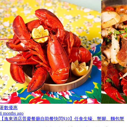
著數優惠
4 months ago
【逸東酒店普慶餐廳自助餐快閃$10】任食生蠔、蟹腳、麵包蟹