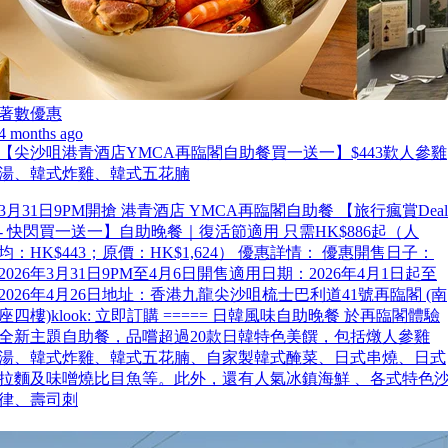
著數優惠
4 months ago
【尖沙咀港青酒店YMCA再臨閣自助餐買一送一】$443歎人參雞
湯、韓式炸雞、韓式五花腩
3月31日9PM開搶 港青酒店 YMCA再臨閣自助餐 【旅行瘋賞Deal
- 快閃買一送一】自助晚餐｜復活節適用 只需HK$886起（人
均：HK$443；原價：HK$1,624） 優惠詳情： 優惠開售日子：
2026年3月31日9PM至4月6日開售適用日期：2026年4月1日起至
2026年4月26日地址：香港九龍尖沙咀梳士巴利道41號再臨閣 (南
座四樓)klook: 立即訂購 ===== 日韓風味自助晚餐 於再臨閣體驗
全新主題自助餐，品嚐超過20款日韓特色美饌，包括燉人參雞
湯、韓式炸雞、韓式五花腩、自家製韓式醃菜、日式串燒、日式
拉麵及味噌燒比目魚等。此外，還有人氣冰鎮海鮮 、各式特色
律、壽司刺