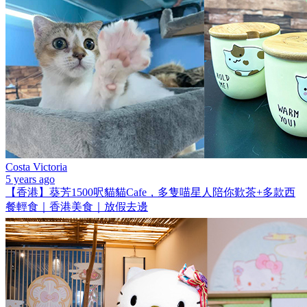
Costa Victoria
5 years ago
【香港】葵芳1500呎貓貓Cafe，多隻喵星人陪你歎茶+多款西
餐輕食｜香港美食｜放假去邊