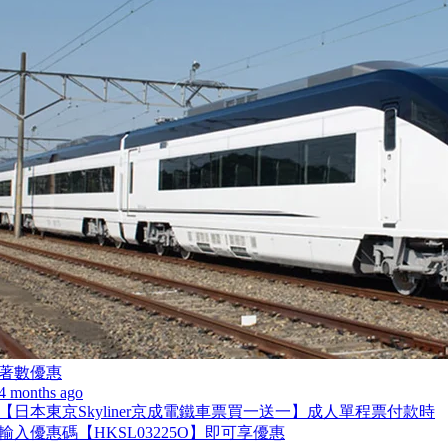
著數優惠
4 months ago
【日本東京Skyliner京成電鐵車票買一送一】成人單程票付款時
輸入優惠碼【HKSL03225O】即可享優惠