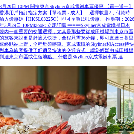
3月29日 10PM 開搶東京Skyliner京成電鐵車票優惠 【買一送一】
香港用戶預訂指定方案【單程票 - 成人】，選擇數量2，付款時
輸入優惠碼【HKSL03225O】即可享買1送1優惠。 推廣期：202
年3月29日 10PMklook: 立即訂購 =====Skyliner京成電鐵是日本
境內一個重要的交通選擇，尤其是那些要從成田機場到東京市區
的旅客來說更是舒適又快捷，全程只需36分鐘，即可直達日暮里
或終點站上野，全程毋須轉車。京成電鐵的Skyliner和Access特快
列車為旅客提供了舒適又快速的交通方式，讓您輕鬆由成田機場
到達東京市區或住宿地點。 什麼是Skyliner京成電鐵車票 連