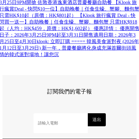
3月25日9PM開搶 佐敦香港逸東酒店普慶餐廳自助餐 【Klook 旅
行瘋賞Deal - 快閃$10一位】自助晚餐｜任食生蠔、蟹腳、麵包
只需HK$10起（原價：HK$801起） 【Klook 旅行瘋賞 Deal - 快
閃買一送一】自助晚餐｜任食生蠔、蟹腳、麵包蟹 只需HK$918
起（人均：HK$459，原價：HK$1,602起） 優惠詳情： 優惠開
日子：2026年3月25日9PM起至3月31日開售適用日期：2026年3
月25日至4月30日klook: 立即訂購 ===== 韓風美食派對夜 (2026年
1月12日至3月29日) 新一年，普慶餐廳將化身成充滿首爾街頭風
情的韓式派對場地！讓您沉
訂閱我們的電子報
送出