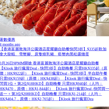
著數優惠
4 months ago
【香港富麗敦海洋公園酒店星耀廳自助餐快閃3折】$335起歎加
拿大龍蝦、雪蟹腳、原隻燒乳豬、藍蟹肉黑松露燉蛋
3月26日9PMM開搶 香港富麗敦海洋公園酒店星耀廳自助餐
【Klook 旅行瘋賞Deal - 快閃3折】自助晚餐 只需HK$335起（原
價：HK$922起） 【Klook 旅行瘋賞Deal - 快閃3折】半自助午餐
只需HK$159起（原價：HK$438起） 【Klook 旅行瘋賞Deal - 快
閃買1位 + 第2位$18HKD】自助晚餐 只需HK$940起（人均：
HK$470，原價：HK$1,844起） 【Klook 旅行瘋賞Deal -快閃買
送一 + 第3位$208HKD】自助晚餐 只需HK$1,214起（人均：
HK$404.7，原價：HK$2,765起） 【Klook 旅行瘋賞Dea