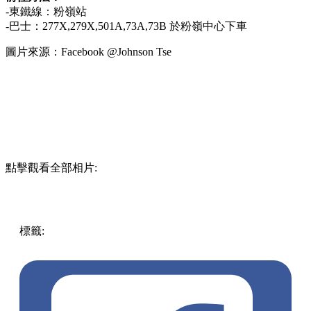
-東鐵線：粉嶺站
-巴士：277X,279X,501A,73A,73B 於粉嶺中心下車
圖片來源：Facebook @Johnson Tse
點擊觀看全部相片:
標籤:
放假去邊!? - 香港篇
賞花
香港好去處
遊點
香港
香港
賞花
賞花好去處
紅花風鈴木