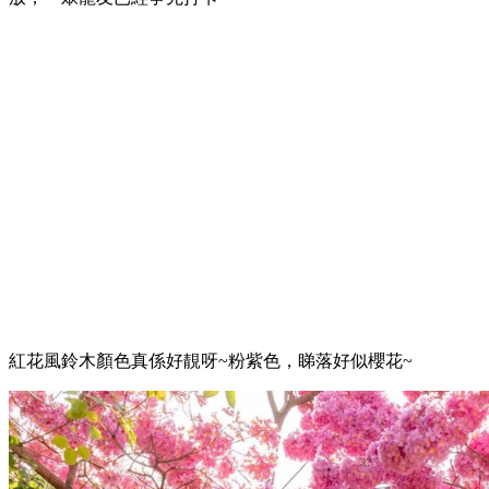
紅花風鈴木顏色真係好靚呀~粉紫色，睇落好似櫻花~