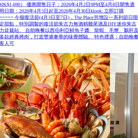
HK$1,690） 優惠開售日子：2026年4月2日9PM至4月8日開售適
用日期：2026年4月3日起至2026年4月30日klook: 立即訂購
===== 今個復活節(4月3日至7日)，The Place另增設一系列節日限
定甜點，特別調製的復活節朱古力無酒精雞尾酒及DIY迷你朱古
力盆栽站。 自助晚餐以西伯利亞鱘魚子醬、龍蝦、毛蟹、鵝肝
多款經典烤肉，打造豐盛奢華的味覺體驗。 特色禮遇：自助晚
客人可