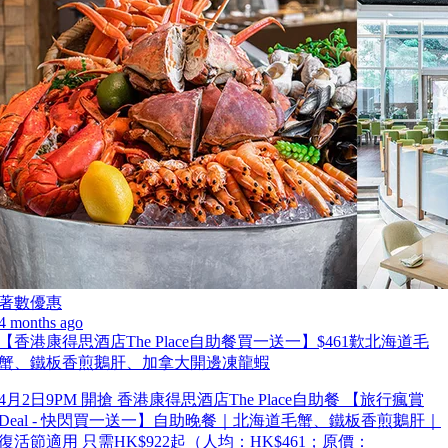
著數優惠
4 months ago
【香港康得思酒店The Place自助餐買一送一】$461歎北海道毛
蟹、鐵板香煎鵝肝、加拿大開邊凍龍蝦
4月2日9PM 開搶 香港康得思酒店The Place自助餐 【旅行瘋賞
Deal - 快閃買一送一】自助晚餐｜北海道毛蟹、鐵板香煎鵝肝｜
復活節適用 只需HK$922起（人均：HK$461；原價：