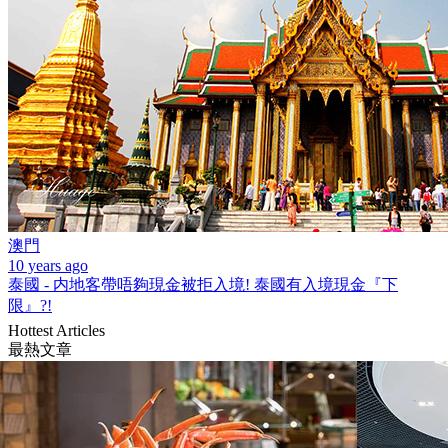
澳門
10 years ago
泰國 - 内地客帶唔夠現金被拒入境! 泰國有入境現金『下
限』?!
Hottest Articles
最熱文章