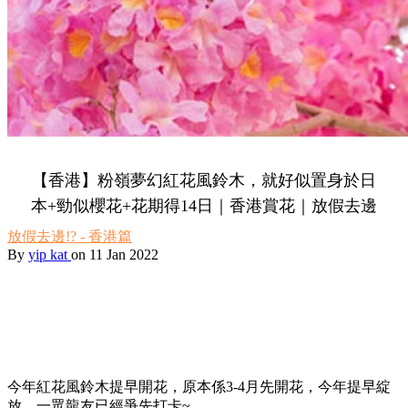
【香港】粉嶺夢幻紅花風鈴木，就好似置身於日
本+勁似櫻花+花期得14日｜香港賞花｜放假去邊
放假去邊!? - 香港篇
By
yip kat
on 11 Jan 2022
今年紅花風鈴木提早開花，原本係3-4月先開花，今年提早綻
放，一眾龍友已經爭先打卡~