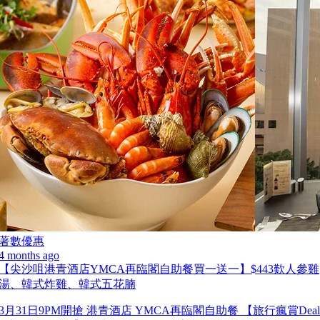
著數優惠
4 months ago
【尖沙咀港青酒店YMCA再臨閣自助餐買一送一】$443歎人參雞
湯、韓式炸雞、韓式五花腩
3月31日9PM開搶 港青酒店 YMCA再臨閣自助餐 【旅行瘋賞Deal