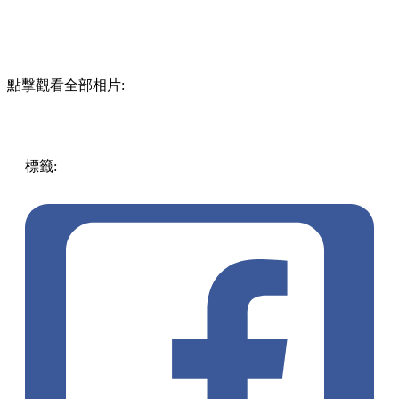
點擊觀看全部相片:
標籤:
放假去邊!? - 香港篇
賞花
香港好去處
週末好去處
遊
點
打卡
假日好去處
香港
西九龍
打卡好去處
約會好去處