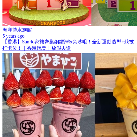
海洋博水族館
5 years ago
【香港】Sanrio家族齊集銅鑼灣&尖沙咀！全新運動造型+競技
打卡位！｜香港玩樂｜放假去邊