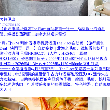
著數優惠
4 months ago
【香港康得思酒店The Place自助餐買一送一】$461歎北海道毛
蟹、鐵板香煎鵝肝、加拿大開邊凍龍蝦
4月2日9PM 開搶 香港康得思酒店The Place自助餐 【旅行瘋賞
Deal - 快閃買一送一】自助晚餐｜北海道毛蟹、鐵板香煎鵝肝｜
復活節適用 只需HK$922起（人均：HK$461；原價：
HK$1,690） 優惠開售日子：2026年4月2日9PM至4月8日開售適
用日期：2026年4月3日起至2026年4月30日klook: 立即訂購
===== 今個復活節(4月3日至7日)，The Place另增設一系列節日限
定甜點，特別調製的復活節朱古力無酒精雞尾酒及DIY迷你朱古
力盆栽站。 自助晚餐以西伯利亞鱘魚子醬、龍蝦、毛蟹、鵝肝
多款經典烤肉，打造豐盛奢華的味覺體驗。 特色禮遇：自助晚
客人可