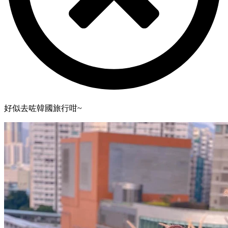
好似去咗韓國旅行咁~