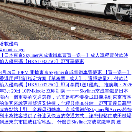
著數優惠
4 months ago
【日本東京Skyliner京成電鐵車票買一送一】成人單程票付款時
輸入優惠碼【HKSL03225O】即可享優惠
3月29日 10PM 開搶東京Skyliner京成電鐵車票優惠 【買一送一】
香港用戶預訂指定方案【單程票 - 成人】，選擇數量2，付款時
輸入優惠碼【HKSL03225O】即可享買1送1優惠。 推廣期：202
年3月29日 10PMklook: 立即訂購 =====Skyliner京成電鐵是日本
境內一個重要的交通選擇，尤其是那些要從成田機場到東京市區
的旅客來說更是舒適又快捷，全程只需36分鐘，即可直達日暮里
或終點站上野，全程毋須轉車。京成電鐵的Skyliner和Access特快
列車為旅客提供了舒適又快速的交通方式，讓您輕鬆由成田機場
到達東京市區或住宿地點。 什麼是Skyliner京成電鐵車票 連