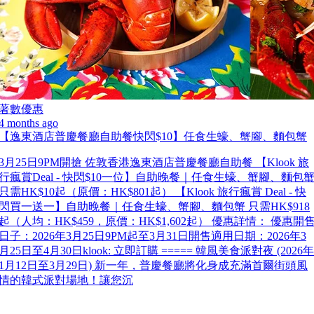
著數優惠
4 months ago
【逸東酒店普慶餐廳自助餐快閃$10】任食生蠔、蟹腳、麵包蟹
3月25日9PM開搶 佐敦香港逸東酒店普慶餐廳自助餐 【Klook 旅
行瘋賞Deal - 快閃$10一位】自助晚餐｜任食生蠔、蟹腳、麵包
只需HK$10起（原價：HK$801起） 【Klook 旅行瘋賞 Deal - 快
閃買一送一】自助晚餐｜任食生蠔、蟹腳、麵包蟹 只需HK$918
起（人均：HK$459，原價：HK$1,602起） 優惠詳情： 優惠開
日子：2026年3月25日9PM起至3月31日開售適用日期：2026年3
月25日至4月30日klook: 立即訂購 ===== 韓風美食派對夜 (2026年
1月12日至3月29日) 新一年，普慶餐廳將化身成充滿首爾街頭風
情的韓式派對場地！讓您沉