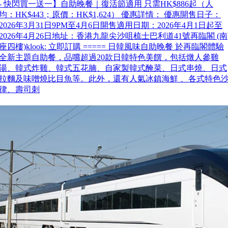
- 快閃買一送一】自助晚餐｜復活節適用 只需HK$886起（人
均：HK$443；原價：HK$1,624） 優惠詳情： 優惠開售日子：
2026年3月31日9PM至4月6日開售適用日期：2026年4月1日起至
2026年4月26日地址：香港九龍尖沙咀梳士巴利道41號再臨閣 (南
座四樓)klook: 立即訂購 ===== 日韓風味自助晚餐 於再臨閣體驗
全新主題自助餐，品嚐超過20款日韓特色美饌，包括燉人參雞
湯、韓式炸雞、韓式五花腩、自家製韓式醃菜、日式串燒、日式
拉麵及味噌燒比目魚等。此外，還有人氣冰鎮海鮮 、各式特色
律、壽司刺