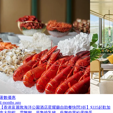
著數優惠
4 months ago
【香港富麗敦海洋公園酒店星耀廳自助餐快閃3折】$335起歎加
拿大龍蝦、雪蟹腳、原隻燒乳豬、藍蟹肉黑松露燉蛋