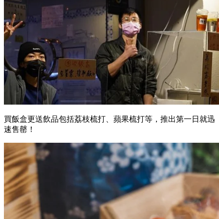
買飯盒更送飲品包括荔枝梳打、蘋果梳打等，推出第一日就迅
速售罄！