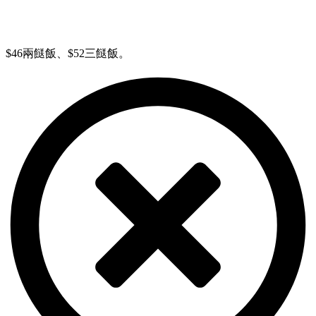
$46兩餸飯、$52三餸飯。