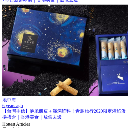
地中海
6 years ago
【台灣手信】酥脆餅皮＋滿滿餡料！青鳥旅行2020限定灌餡蛋
捲禮盒｜香港美食｜放假去邊
Hottest Articles