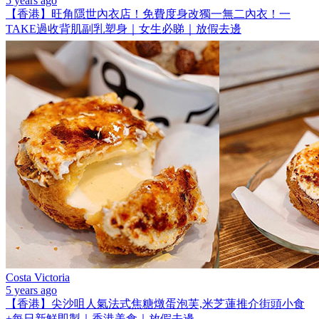
5 years ago
【香港】旺角隱世內衣店！免費度身改獨一無二內衣！一
TAKE過收背肌副乳塑身｜女生必睇｜放假去邊
Costa Victoria
5 years ago
【香港】尖沙咀人氣法式焦糖燉蛋泡芙,米芝蓮推介街頭小食
+每日新鮮即製｜香港美食｜放假去邊