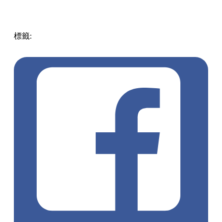
標籤:
美食
放假去邊!? - 香港篇
香港
美食
平民美食
太子
窮
人恩物
生活日常
人氣cafe
疫情
三餸飯
雙餸飯