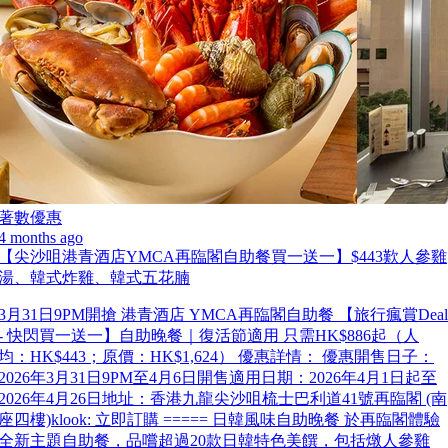
著數優惠
4 months ago
【尖沙咀港青酒店YMCA再臨閣自助餐買一送一】$443歎人參雞
湯、韓式炸雞、韓式五花腩
3月31日9PM開搶 港青酒店 YMCA再臨閣自助餐 【旅行瘋賞Deal
- 快閃買一送一】自助晚餐｜復活節適用 只需HK$886起（人
均：HK$443；原價：HK$1,624） 優惠詳情： 優惠開售日子：
2026年3月31日9PM至4月6日開售適用日期：2026年4月1日起至
2026年4月26日地址：香港九龍尖沙咀梳士巴利道41號再臨閣 (南
座四樓)klook: 立即訂購 ===== 日韓風味自助晚餐 於再臨閣體驗
全新主題自助餐，品嚐超過20款日韓特色美饌，包括燉人參雞