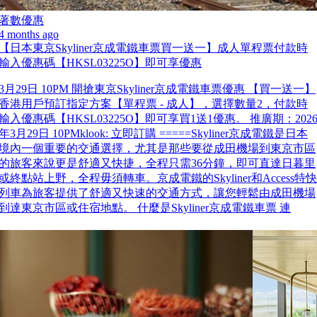
著數優惠
4 months ago
【日本東京Skyliner京成電鐵車票買一送一】成人單程票付款時
輸入優惠碼【HKSL03225O】即可享優惠
3月29日 10PM 開搶東京Skyliner京成電鐵車票優惠 【買一送一】
香港用戶預訂指定方案【單程票 - 成人】，選擇數量2，付款時
輸入優惠碼【HKSL03225O】即可享買1送1優惠。 推廣期：202
年3月29日 10PMklook: 立即訂購 =====Skyliner京成電鐵是日本
境內一個重要的交通選擇，尤其是那些要從成田機場到東京市區
的旅客來說更是舒適又快捷，全程只需36分鐘，即可直達日暮里
或終點站上野，全程毋須轉車。京成電鐵的Skyliner和Access特快
列車為旅客提供了舒適又快速的交通方式，讓您輕鬆由成田機場
到達東京市區或住宿地點。 什麼是Skyliner京成電鐵車票 連