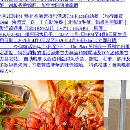
蟹、鐵板香煎鵝肝、加拿大開邊凍龍蝦
4月2日9PM 開搶 香港康得思酒店The Place自助餐 【旅行瘋賞
Deal - 快閃買一送一】自助晚餐｜北海道毛蟹、鐵板香煎鵝肝｜
復活節適用 只需HK$922起（人均：HK$461；原價：
HK$1,690） 優惠開售日子：2026年4月2日9PM至4月8日開售適
用日期：2026年4月3日起至2026年4月30日klook: 立即訂購
===== 今個復活節(4月3日至7日)，The Place另增設一系列節日限
定甜點，特別調製的復活節朱古力無酒精雞尾酒及DIY迷你朱古
力盆栽站。 自助晚餐以西伯利亞鱘魚子醬、龍蝦、毛蟹、鵝肝
多款經典烤肉，打造豐盛奢華的味覺體驗。 特色禮遇：自助晚
客人可