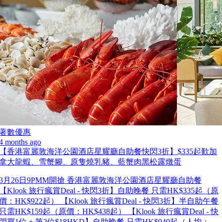
著數優惠
4 months ago
【香港富麗敦海洋公園酒店星耀廳自助餐快閃3折】$335起歎加
拿大龍蝦、雪蟹腳、原隻燒乳豬、藍蟹肉黑松露燉蛋
3月26日9PMM開搶 香港富麗敦海洋公園酒店星耀廳自助餐
【Klook 旅行瘋賞Deal - 快閃3折】自助晚餐 只需HK$335起（原
價：HK$922起） 【Klook 旅行瘋賞Deal - 快閃3折】半自助午餐
只需HK$159起（原價：HK$438起） 【Klook 旅行瘋賞Deal - 快
閃買1位 + 第2位$18HKD】自助晚餐 只需HK$940起（人均：