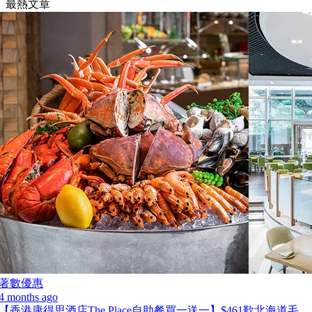
最熱文章
著數優惠
4 months ago
【香港康得思酒店The Place自助餐買一送一】$461歎北海道毛