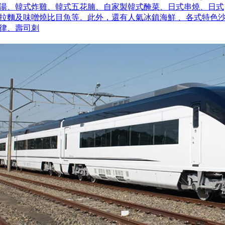
湯、韓式炸雞、韓式五花腩、自家製韓式醃菜、日式串燒、日式
拉麵及味噌燒比目魚等。此外，還有人氣冰鎮海鮮 、各式特色
律、壽司刺