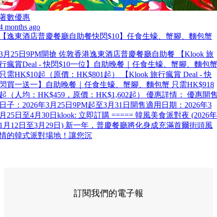
著數優惠
4 months ago
【逸東酒店普慶餐廳自助餐快閃$10】任食生蠔、蟹腳、麵包蟹
3月25日9PM開搶 佐敦香港逸東酒店普慶餐廳自助餐 【Klook 旅
行瘋賞Deal - 快閃$10一位】自助晚餐｜任食生蠔、蟹腳、麵包
只需HK$10起（原價：HK$801起） 【Klook 旅行瘋賞 Deal - 快
閃買一送一】自助晚餐｜任食生蠔、蟹腳、麵包蟹 只需HK$918
起（人均：HK$459，原價：HK$1,602起） 優惠詳情： 優惠開
日子：2026年3月25日9PM起至3月31日開售適用日期：2026年3
月25日至4月30日klook: 立即訂購 ===== 韓風美食派對夜 (2026年
1月12日至3月29日) 新一年，普慶餐廳將化身成充滿首爾街頭風
情的韓式派對場地！讓您沉
訂閱我們的電子報