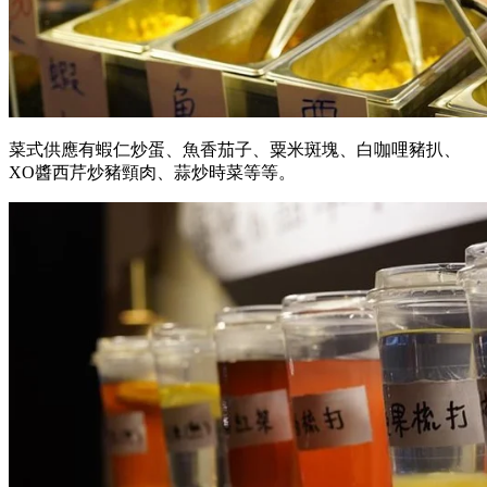
菜式供應有蝦仁炒蛋、魚香茄子、粟米斑塊、白咖哩豬扒、
XO醬西芹炒豬頸肉、蒜炒時菜等等。