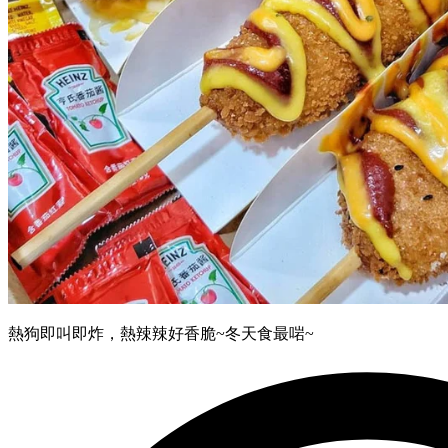
熱狗即叫即炸，熱辣辣好香脆~冬天食最啱~