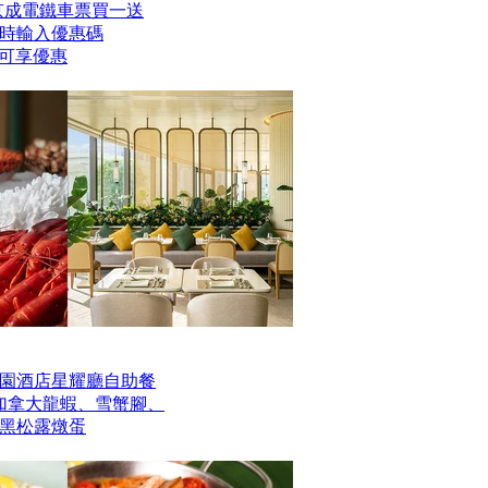
er京成電鐵車票買一送
時輸入優惠碼
】即可享優惠
園酒店星耀廳自助餐
歎加拿大龍蝦、雪蟹腳、
黑松露燉蛋