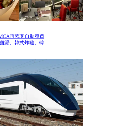
MCA再臨閣自助餐買
參雞湯、韓式炸雞、韓