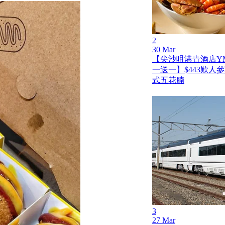
2
30 Mar
【尖沙咀港青酒店Y
一送一】$443歎人
式五花腩
3
27 Mar