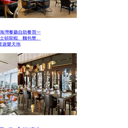
海灣餐廳自助餐買一
波士頓龍蝦、麵包蟹、
童遊樂天地