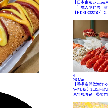
【日本東京Skylin
一】成人單程票付款
【HKSL03225O
4
26 Mar
【香港富麗敦海洋公
快閃3折】$335起
原隻燒乳豬、藍蟹肉