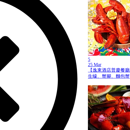
5
25 Mar
【逸東酒店普慶餐廳
生蠔、蟹腳、麵包蟹