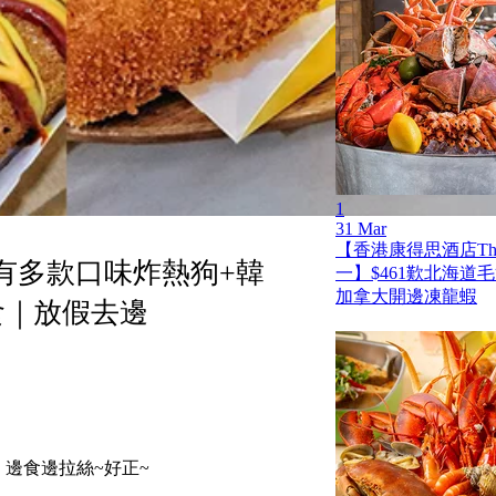
1
31 Mar
【香港康得思酒店The
有多款口味炸熱狗+韓
一】$461歎北海道
加拿大開邊凍龍蝦
食｜放假去邊
邊食邊拉絲~好正~