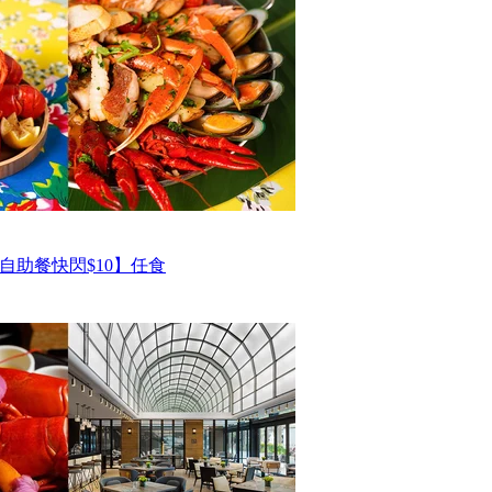
自助餐快閃$10】任食