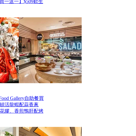
一送一】$509歎生
od Gallery自助餐買
士頓活龍蝦配蒜香蔥
花膠、香煎鴨肝配烤