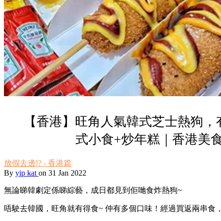
【香港】旺角人氣韓式芝士熱狗，
式小食+炒年糕｜香港美
放假去邊!? - 香港篇
By
yip kat
on 31 Jan 2022
無論睇韓劇定係睇綜藝，成日都見到佢哋食炸熱狗~
唔駛去韓國，旺角就有得食~ 仲有多個口味！經過買返兩串食，