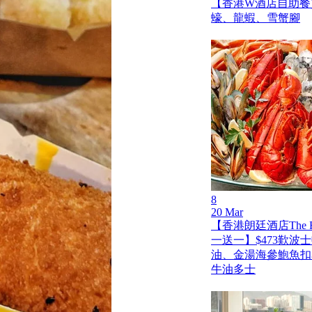
【香港W酒店自助餐買
蠔、龍蝦、雪蟹腳
8
20 Mar
【香港朗廷酒店The Fo
一送一】$473歎波
油、金湯海參鮑魚扣
牛油多士