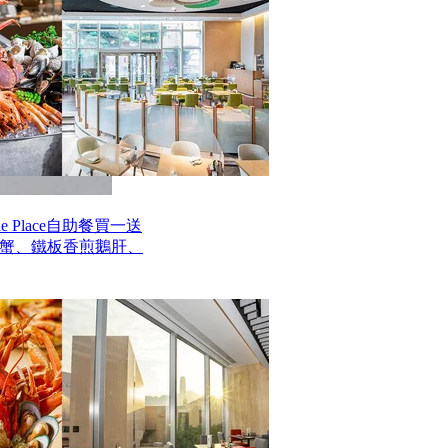
 Place自助餐買一送
毛蟹、鐵板香煎鵝肝、