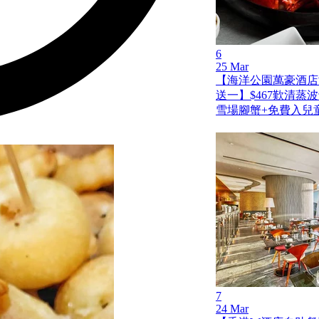
6
25 Mar
【海洋公園萬豪酒店
送一】$467歎清蒸
雪場腳蟹+免費入兒
7
24 Mar