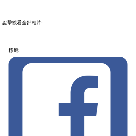
點擊觀看全部相片:
標籤:
中國
其他
生活日常
減肥
肚腩
水杯
捏肉肉水杯
捏肉肉