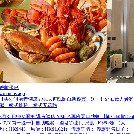
著數優惠
4 months ago
【尖沙咀港青酒店YMCA再臨閣自助餐買一送一】$443歎人參雞
湯、韓式炸雞、韓式五花腩
3月31日9PM開搶 港青酒店 YMCA再臨閣自助餐 【旅行瘋賞Deal
- 快閃買一送一】自助晚餐｜復活節適用 只需HK$886起（人
均：HK$443；原價：HK$1,624） 優惠詳情： 優惠開售日子：