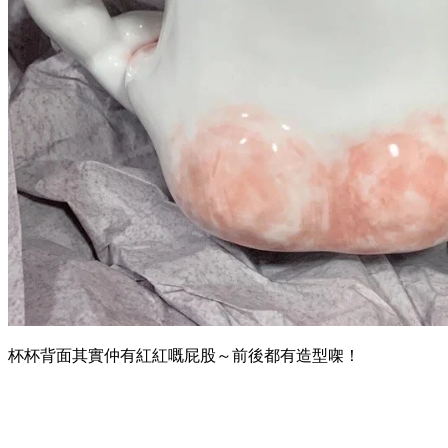
杯杯背面其實仲有紅紅嘅屁股～前後都有造型㗎！