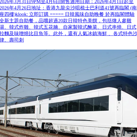
2026年3月31日9PM至4月6日開售適用日期：2026年4月1日起至
2026年4月26日地址：香港九龍尖沙咀梳士巴利道41號再臨閣 (南
座四樓)klook: 立即訂購 ===== 日韓風味自助晚餐 於再臨閣體驗
全新主題自助餐，品嚐超過20款日韓特色美饌，包括燉人參雞
湯、韓式炸雞、韓式五花腩、自家製韓式醃菜、日式串燒、日式
拉麵及味噌燒比目魚等。此外，還有人氣冰鎮海鮮 、各式特色
律、壽司刺