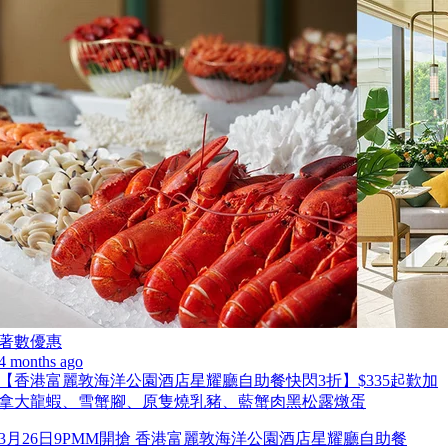
著數優惠
4 months ago
【香港富麗敦海洋公園酒店星耀廳自助餐快閃3折】$335起歎加
拿大龍蝦、雪蟹腳、原隻燒乳豬、藍蟹肉黑松露燉蛋
3月26日9PMM開搶 香港富麗敦海洋公園酒店星耀廳自助餐