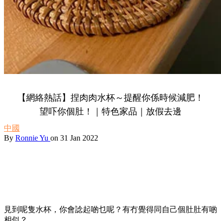
【網絡熱話】捏肉肉水杯～提醒你係時候減肥！
望吓你個肚！｜特色家品｜放假去邊
中國
By
Ronnie Yu
on 31 Jan 2022
見到呢隻水杯，你會諗起啲乜呢？有冇覺得同自己個肚肚有啲
相似？