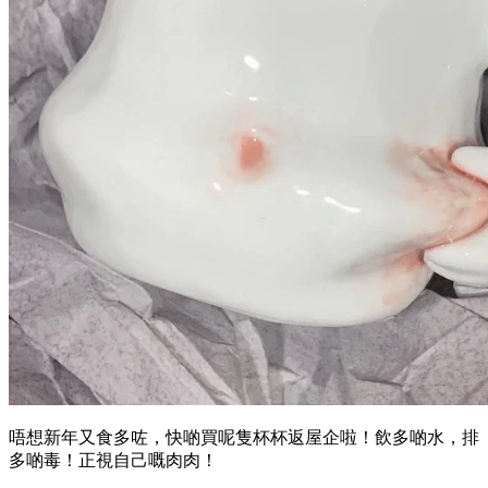
唔想新年又食多咗，快啲買呢隻杯杯返屋企啦！飲多啲水，排
多啲毒！正視自己嘅肉肉！