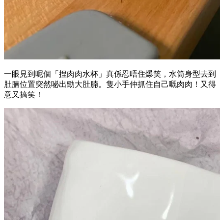
一眼見到呢個「捏肉肉水杯」真係忍唔住爆笑，水筒身型去到
肚腩位置突然咇出勁大肚腩。隻小手仲抓住自己嘅肉肉！又得
意又搞笑！