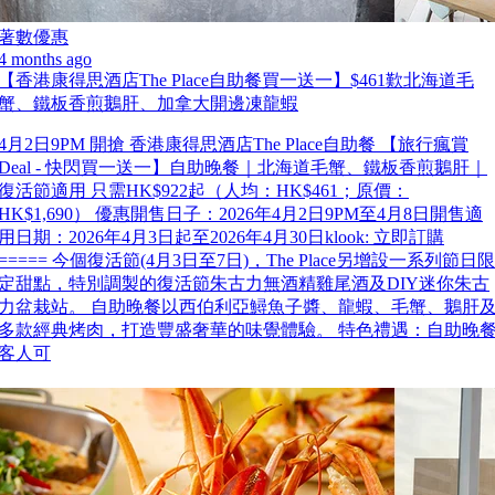
著數優惠
4 months ago
【香港康得思酒店The Place自助餐買一送一】$461歎北海道毛
蟹、鐵板香煎鵝肝、加拿大開邊凍龍蝦
4月2日9PM 開搶 香港康得思酒店The Place自助餐 【旅行瘋賞
Deal - 快閃買一送一】自助晚餐｜北海道毛蟹、鐵板香煎鵝肝｜
復活節適用 只需HK$922起（人均：HK$461；原價：
HK$1,690） 優惠開售日子：2026年4月2日9PM至4月8日開售適
用日期：2026年4月3日起至2026年4月30日klook: 立即訂購
===== 今個復活節(4月3日至7日)，The Place另增設一系列節日限
定甜點，特別調製的復活節朱古力無酒精雞尾酒及DIY迷你朱古
力盆栽站。 自助晚餐以西伯利亞鱘魚子醬、龍蝦、毛蟹、鵝肝
多款經典烤肉，打造豐盛奢華的味覺體驗。 特色禮遇：自助晚
客人可