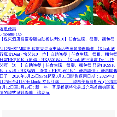
著數優惠
5 months ago
【逸東酒店普慶餐廳自助餐快閃$10】任食生蠔、蟹腳、麵包蟹
3月25日9PM開搶 佐敦香港逸東酒店普慶餐廳自助餐 【Klook 旅
行瘋賞Deal - 快閃$10一位】自助晚餐｜任食生蠔、蟹腳、麵包
只需HK$10起（原價：HK$801起） 【Klook 旅行瘋賞 Deal - 快
閃買一送一】自助晚餐｜任食生蠔、蟹腳、麵包蟹 只需HK$918
起（人均：HK$459，原價：HK$1,602起） 優惠詳情： 優惠開
日子：2026年3月25日9PM起至3月31日開售適用日期：2026年3
月25日至4月30日klook: 立即訂購 ===== 韓風美食派對夜 (2026年
1月12日至3月29日) 新一年，普慶餐廳將化身成充滿首爾街頭風
情的韓式派對場地！讓您沉