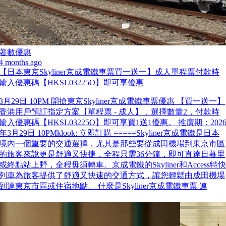
著數優惠
4 months ago
【日本東京Skyliner京成電鐵車票買一送一】成人單程票付款時
輸入優惠碼【HKSL03225O】即可享優惠
3月29日 10PM 開搶東京Skyliner京成電鐵車票優惠 【買一送一】
香港用戶預訂指定方案【單程票 - 成人】，選擇數量2，付款時
輸入優惠碼【HKSL03225O】即可享買1送1優惠。 推廣期：202
年3月29日 10PMklook: 立即訂購 =====Skyliner京成電鐵是日本
境內一個重要的交通選擇，尤其是那些要從成田機場到東京市區
的旅客來說更是舒適又快捷，全程只需36分鐘，即可直達日暮里
或終點站上野，全程毋須轉車。京成電鐵的Skyliner和Access特快
列車為旅客提供了舒適又快速的交通方式，讓您輕鬆由成田機場
到達東京市區或住宿地點。 什麼是Skyliner京成電鐵車票 連