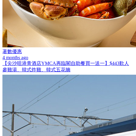
著數優惠
4 months ago
【尖沙咀港青酒店YMCA再臨閣自助餐買一送一】$443歎人
參雞湯、韓式炸雞、韓式五花腩