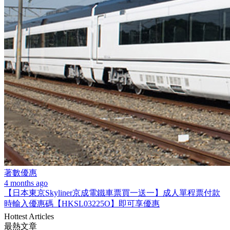
著數優惠
4 months ago
【日本東京Skyliner京成電鐵車票買一送一】成人單程票付款
時輸入優惠碼【HKSL03225O】即可享優惠
Hottest Articles
最熱文章