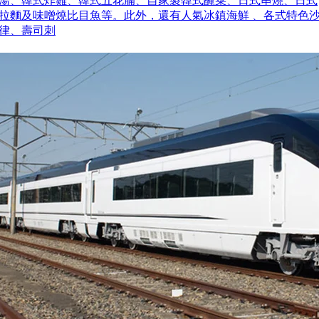
湯、韓式炸雞、韓式五花腩、自家製韓式醃菜、日式串燒、日式
拉麵及味噌燒比目魚等。此外，還有人氣冰鎮海鮮 、各式特色
律、壽司刺