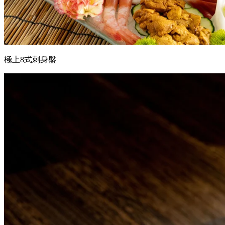
極上8式刺身盤