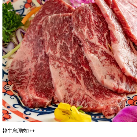
韓牛肩胛肉1++