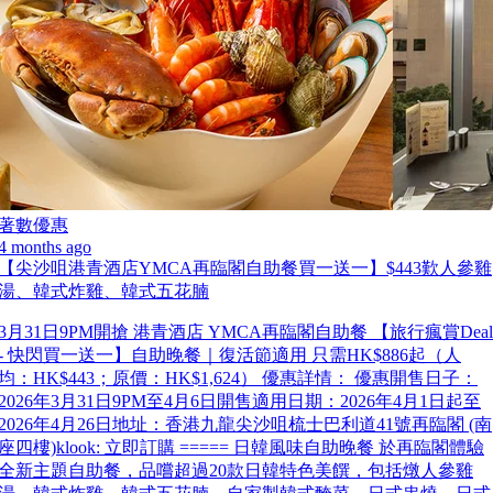
著數優惠
4 months ago
【尖沙咀港青酒店YMCA再臨閣自助餐買一送一】$443歎人參雞
湯、韓式炸雞、韓式五花腩
3月31日9PM開搶 港青酒店 YMCA再臨閣自助餐 【旅行瘋賞Deal
- 快閃買一送一】自助晚餐｜復活節適用 只需HK$886起（人
均：HK$443；原價：HK$1,624） 優惠詳情： 優惠開售日子：
2026年3月31日9PM至4月6日開售適用日期：2026年4月1日起至
2026年4月26日地址：香港九龍尖沙咀梳士巴利道41號再臨閣 (南
座四樓)klook: 立即訂購 ===== 日韓風味自助晚餐 於再臨閣體驗
全新主題自助餐，品嚐超過20款日韓特色美饌，包括燉人參雞