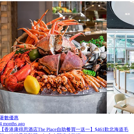
著數優惠
4 months ago
【香港康得思酒店The Place自助餐買一送一】$461歎北海道毛