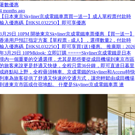
著數優惠
4 months ago
【日本東京Skyliner京成電鐵車票買一送一】成人單程票付款時
輸入優惠碼【HKSL03225O】即可享優惠
3月29日 10PM 開搶東京Skyliner京成電鐵車票優惠 【買一送一】
香港用戶預訂指定方案【單程票 - 成人】，選擇數量2，付款時
輸入優惠碼【HKSL03225O】即可享買1送1優惠。 推廣期：202
年3月29日 10PMklook: 立即訂購 =====Skyliner京成電鐵是日本
境內一個重要的交通選擇，尤其是那些要從成田機場到東京市區
的旅客來說更是舒適又快捷，全程只需36分鐘，即可直達日暮里
或終點站上野，全程毋須轉車。京成電鐵的Skyliner和Access特快
列車為旅客提供了舒適又快速的交通方式，讓您輕鬆由成田機場
到達東京市區或住宿地點。 什麼是Skyliner京成電鐵車票 連