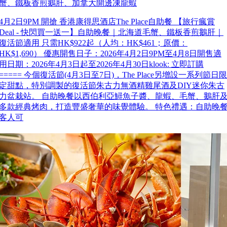
蟹、鐵板香煎鵝肝、加拿大開邊凍龍蝦
4月2日9PM 開搶 香港康得思酒店The Place自助餐 【旅行瘋賞
Deal - 快閃買一送一】自助晚餐｜北海道毛蟹、鐵板香煎鵝肝｜
復活節適用 只需HK$922起（人均：HK$461；原價：
HK$1,690） 優惠開售日子：2026年4月2日9PM至4月8日開售適
用日期：2026年4月3日起至2026年4月30日klook: 立即訂購
===== 今個復活節(4月3日至7日)，The Place另增設一系列節日限
定甜點，特別調製的復活節朱古力無酒精雞尾酒及DIY迷你朱古
力盆栽站。 自助晚餐以西伯利亞鱘魚子醬、龍蝦、毛蟹、鵝肝
多款經典烤肉，打造豐盛奢華的味覺體驗。 特色禮遇：自助晚
客人可