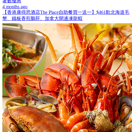
著數優惠
4 months ago
【香港康得思酒店The Place自助餐買一送一】$461歎北海道毛
蟹、鐵板香煎鵝肝、加拿大開邊凍龍蝦