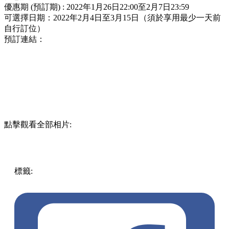
優惠期 (預訂期) : 2022年1月26日22:00至2月7日23:59
可選擇日期：2022年2月4日至3月15日（須於享用最少一天前
自行訂位）
預訂連結：
點擊觀看全部相片:
標籤:
著數優惠
放假去邊!? - 香港篇
銅鑼灣
香港
韓牛
美食
生活日常
kkday
快閃優惠
吃喝玩樂優惠
美食優惠
韓牛牧場