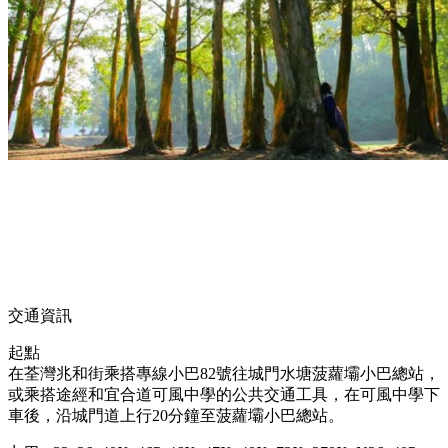
交通資訊
起點
在荃灣兆和街乘搭專線小巴82號往城門水塘菠蘿壩小巴總站，
或乘搭途經和宜合道可風中學的公共交通工具，在可風中學下
車後，沿城門道上行20分鐘至菠蘿壩小巴總站。