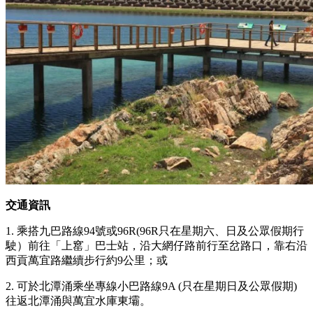
交通資訊
1. 乘搭九巴路線94號或96R(96R只在星期六、日及公眾假期行
駛）前往「上窰」巴士站，沿大網仔路前行至岔路口，靠右沿
西貢萬宜路繼續步行約9公里；或
2. 可於北潭涌乘坐專線小巴路線9A (只在星期日及公眾假期)
往返北潭涌與萬宜水庫東壩。