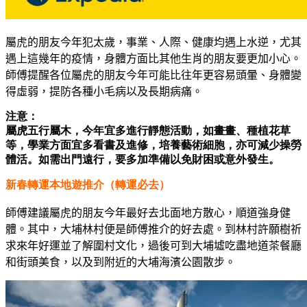
屬虎的朋友今年犯太歲，事業、人際、健康均遇上水逆，尤其
遇上這幾年的疫情，身體方面比其他生肖的朋友要更加小心。
師傅提醒各位屬虎的朋友今年可能比往年更容易頭暈、身體變
得虛弱，提防各種小毛病以及長期病痛。
注意：
屬虎五行屬木，今年宜多進行靜態活動，如畫畫、種植花草
等，學業方面宜多看書及進修，培養藝術細胞，亦可減少操勞
體活。如需出門遠行，要多加準備以免財困或意外發生。
新春轉運本地遊推介（轉運必去）
師傅建議屬虎的朋友今年最好去北面地方散心，順道強身健
體。其中，大埔林村便是師傅推介的好去處。到林村許願樹祈
求來年好運並了解圍村文化，過後可到大埔墟吃盡地道茶餐廳
和街頭美食，以
及到附近的大埔海濱公園散步
。