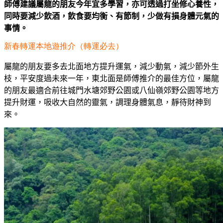
師傅建議屬龍的朋友今年宜多學習，亦可透過打坐修心養性，
同時要減少飲酒，飲食要均衡、有節制，少做有損身體元氣的
事情。
新春轉運本地遊推介（轉運必去）
屬龍的朋友要多去北面地方提升運氣，減少動氣，減少節外生
枝，平安度過未來一年，東北面是師傅推介的最佳方位，屬龍
的朋友最適合前往城門水塘郊野公園或八仙嶺郊野公園等地方
提升財運，吸收大自然的靈氣，調理身體氣息，靜待財神到
來。