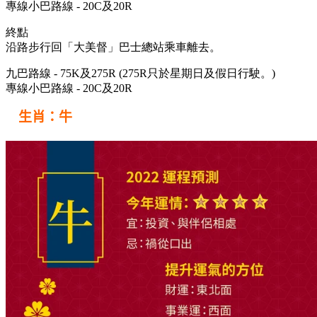
專線小巴路線 - 20C及20R
終點
沿路步行回「大美督」巴士總站乘車離去。
九巴路線 - 75K及275R (275R只於星期日及假日行駛。)
專線小巴路線 - 20C及20R
生肖：牛