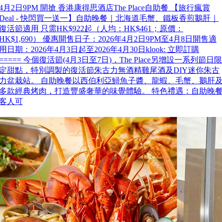
4月2日9PM 開搶 香港康得思酒店The Place自助餐 【旅行瘋賞
Deal - 快閃買一送一】自助晚餐｜北海道毛蟹、鐵板香煎鵝肝｜
復活節適用 只需HK$922起（人均：HK$461；原價：
HK$1,690） 優惠開售日子：2026年4月2日9PM至4月8日開售適
用日期：2026年4月3日起至2026年4月30日klook: 立即訂購
===== 今個復活節(4月3日至7日)，The Place另增設一系列節日限
定甜點，特別調製的復活節朱古力無酒精雞尾酒及DIY迷你朱古
力盆栽站。 自助晚餐以西伯利亞鱘魚子醬、龍蝦、毛蟹、鵝肝
多款經典烤肉，打造豐盛奢華的味覺體驗。 特色禮遇：自助晚
客人可