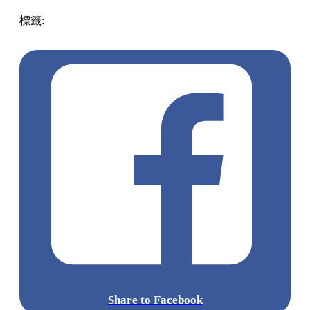
標籤:
放假去邊!? - 香港篇
香港美食
紅磡美食
香港
美食
海
南雞
紅磡餐廳
紅磡好去處
高質海南雞
Share to Facebook