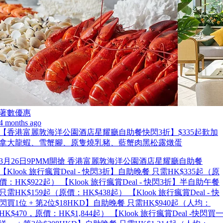
著數優惠
4 months ago
【香港富麗敦海洋公園酒店星耀廳自助餐快閃3折】$335起歎加
拿大龍蝦、雪蟹腳、原隻燒乳豬、藍蟹肉黑松露燉蛋
3月26日9PMM開搶 香港富麗敦海洋公園酒店星耀廳自助餐
【Klook 旅行瘋賞Deal - 快閃3折】自助晚餐 只需HK$335起（原
價：HK$922起） 【Klook 旅行瘋賞Deal - 快閃3折】半自助午餐
只需HK$159起（原價：HK$438起） 【Klook 旅行瘋賞Deal - 快
閃買1位 + 第2位$18HKD】自助晚餐 只需HK$940起（人均：
HK$470，原價：HK$1,844起） 【Klook 旅行瘋賞Deal -快閃買