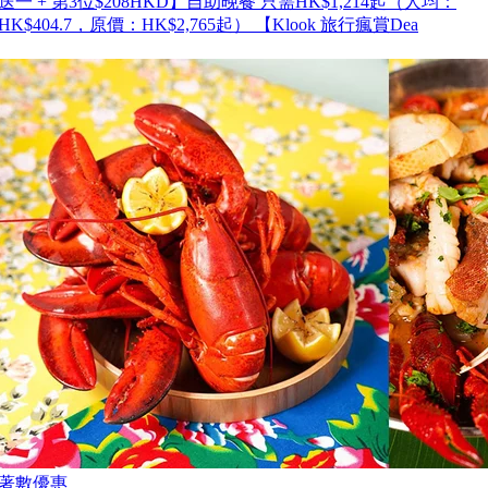
送一 + 第3位$208HKD】自助晚餐 只需HK$1,214起（人均：
HK$404.7，原價：HK$2,765起） 【Klook 旅行瘋賞Dea
著數優惠