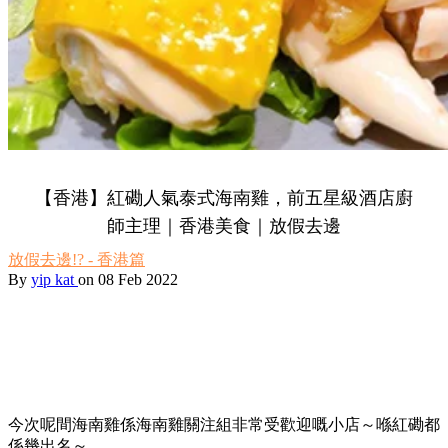
【香港】紅磡人氣泰式海南雞，前五星級酒店廚
師主理｜香港美食｜放假去邊
放假去邊!? - 香港篇
By
yip kat
on 08 Feb 2022
今次呢間海南雞係海南雞關注組非常受歡迎嘅小店～喺紅磡都
係幾出名～