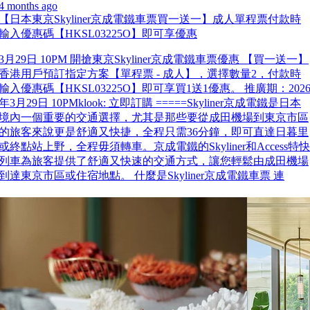
4 months ago
【日本東京Skyliner京成電鐵車票買一送一】成人單程票付款時
輸入優惠碼【HKSL03225O】即可享優惠
3月29日 10PM 開搶東京Skyliner京成電鐵車票優惠 【買一送一】
香港用戶預訂指定方案【單程票 - 成人】，選擇數量2，付款時
輸入優惠碼【HKSL03225O】即可享買1送1優惠。 推廣期：202
年3月29日 10PMklook: 立即訂購 =====Skyliner京成電鐵是日本
境內一個重要的交通選擇，尤其是那些要從成田機場到東京市區
的旅客來說更是舒適又快捷，全程只需36分鐘，即可直達日暮里
或終點站上野，全程毋須轉車。京成電鐵的Skyliner和Access特快
列車為旅客提供了舒適又快速的交通方式，讓您輕鬆由成田機場
到達東京市區或住宿地點。 什麼是Skyliner京成電鐵車票 連