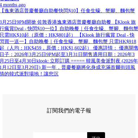
4 months ago
【逸東酒店普慶餐廳自助餐快閃$10】任食生蠔、蟹腳、麵包蟹
3月25日9PM開搶 佐敦香港逸東酒店普慶餐廳自助餐 【Klook 旅
行瘋賞Deal - 快閃$10一位】自助晚餐｜任食生蠔、蟹腳、麵包
只需HK$10起（原價：HK$801起） 【Klook 旅行瘋賞 Deal - 快
閃買一送一】自助晚餐｜任食生蠔、蟹腳、麵包蟹 只需HK$918
起（人均：HK$459，原價：HK$1,602起） 優惠詳情： 優惠開
日子：2026年3月25日9PM起至3月31日開售適用日期：2026年3
月25日至4月30日klook: 立即訂購 ===== 韓風美食派對夜 (2026年
1月12日至3月29日) 新一年，普慶餐廳將化身成充滿首爾街頭風
情的韓式派對場地！讓您沉
訂閱我們的電子報