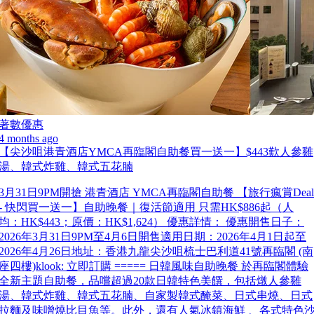
著數優惠
4 months ago
【尖沙咀港青酒店YMCA再臨閣自助餐買一送一】$443歎人參雞
湯、韓式炸雞、韓式五花腩
3月31日9PM開搶 港青酒店 YMCA再臨閣自助餐 【旅行瘋賞Deal
- 快閃買一送一】自助晚餐｜復活節適用 只需HK$886起（人
均：HK$443；原價：HK$1,624） 優惠詳情： 優惠開售日子：
2026年3月31日9PM至4月6日開售適用日期：2026年4月1日起至
2026年4月26日地址：香港九龍尖沙咀梳士巴利道41號再臨閣 (南
座四樓)klook: 立即訂購 ===== 日韓風味自助晚餐 於再臨閣體驗
全新主題自助餐，品嚐超過20款日韓特色美饌，包括燉人參雞
湯、韓式炸雞、韓式五花腩、自家製韓式醃菜、日式串燒、日式
拉麵及味噌燒比目魚等。此外，還有人氣冰鎮海鮮 、各式特色