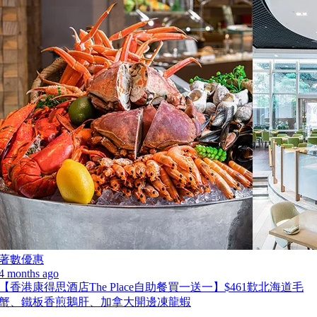
著數優惠
4 months ago
【香港康得思酒店The Place自助餐買一送一】$461歎北海道毛
蟹、鐵板香煎鵝肝、加拿大開邊凍龍蝦