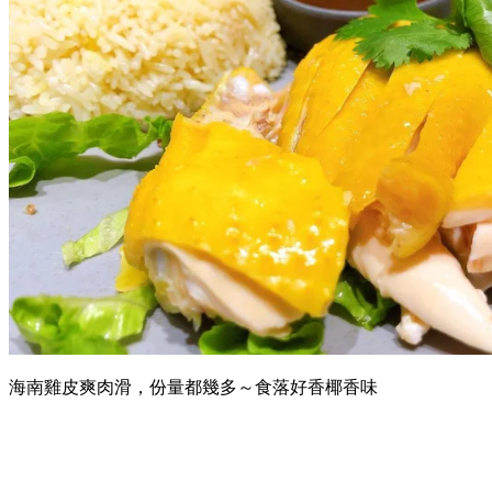
海南雞皮爽肉滑，份量都幾多～食落好香椰香味