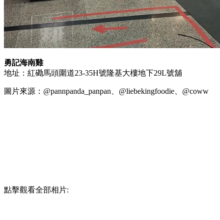
勇記海南雞
地址：紅磡馬頭圍道23-35H號隆基大樓地下29L號舖
圖片來源：@pannpanda_panpan、@liebekingfoodie、@coww
點擊觀看全部相片: