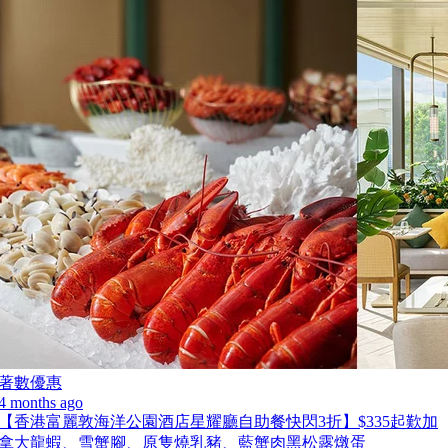
著數優惠
4 months ago
【香港富麗敦海洋公園酒店星耀廳自助餐快閃3折】$335起歎加
拿大龍蝦、雪蟹腳、原隻燒乳豬、藍蟹肉黑松露燉蛋