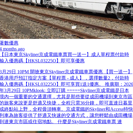
著數優惠
4 months ago
【日本東京Skyliner京成電鐵車票買一送一】成人單程票付款時
輸入優惠碼【HKSL03225O】即可享優惠
3月29日 10PM 開搶東京Skyliner京成電鐵車票優惠 【買一送一】
香港用戶預訂指定方案【單程票 - 成人】，選擇數量2，付款時
輸入優惠碼【HKSL03225O】即可享買1送1優惠。 推廣期：202
年3月29日 10PMklook: 立即訂購 =====Skyliner京成電鐵是日本
境內一個重要的交通選擇，尤其是那些要從成田機場到東京市區
的旅客來說更是舒適又快捷，全程只需36分鐘，即可直達日暮里
或終點站上野，全程毋須轉車。京成電鐵的Skyliner和Access特快
列車為旅客提供了舒適又快速的交通方式，讓您輕鬆由成田機場
到達東京市區或住宿地點。 什麼是Skyliner京成電鐵車票 連