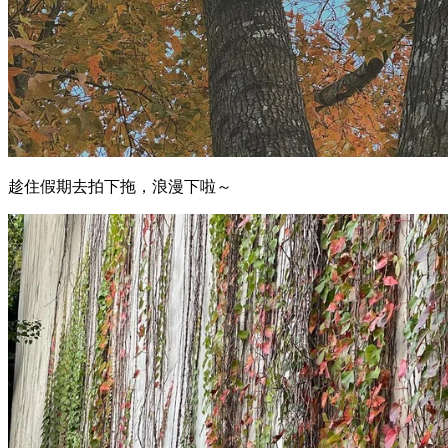
趁住假期去拍下拖，浪漫下啦～