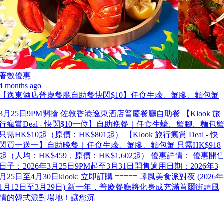
著數優惠
4 months ago
【逸東酒店普慶餐廳自助餐快閃$10】任食生蠔、蟹腳、麵包蟹
3月25日9PM開搶 佐敦香港逸東酒店普慶餐廳自助餐 【Klook 旅
行瘋賞Deal - 快閃$10一位】自助晚餐｜任食生蠔、蟹腳、麵包
只需HK$10起（原價：HK$801起） 【Klook 旅行瘋賞 Deal - 快
閃買一送一】自助晚餐｜任食生蠔、蟹腳、麵包蟹 只需HK$918
起（人均：HK$459，原價：HK$1,602起） 優惠詳情： 優惠開
日子：2026年3月25日9PM起至3月31日開售適用日期：2026年3
月25日至4月30日klook: 立即訂購 ===== 韓風美食派對夜 (2026年
1月12日至3月29日) 新一年，普慶餐廳將化身成充滿首爾街頭風
情的韓式派對場地！讓您沉