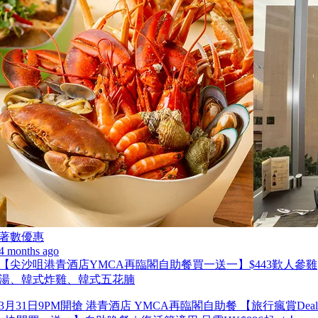
著數優惠
4 months ago
【尖沙咀港青酒店YMCA再臨閣自助餐買一送一】$443歎人參雞
湯、韓式炸雞、韓式五花腩
3月31日9PM開搶 港青酒店 YMCA再臨閣自助餐 【旅行瘋賞Deal