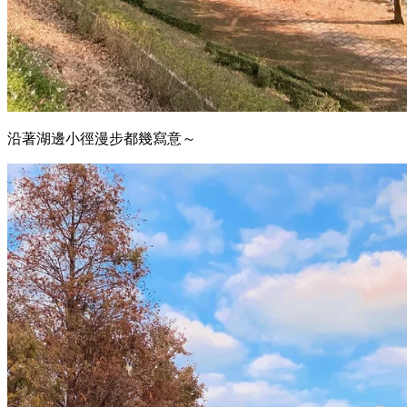
沿著湖邊小徑漫步都幾寫意～