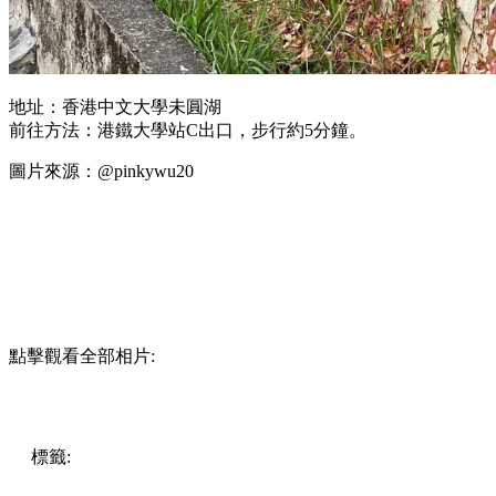
地址：香港中文大學未圓湖
前往方法：港鐵大學站C出口，步行約5分鐘。
圖片來源：@pinkywu20
點擊觀看全部相片:
標籤:
放假去邊!? - 香港篇
香港好去處
遊點
香港
落羽松
香
港打卡
打卡好去處
約會好去處
落羽松打卡