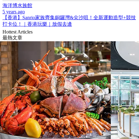
海洋博水族館
5 years ago
【香港】Sanrio家族齊集銅鑼灣&尖沙咀！全新運動造型+競技
打卡位！｜香港玩樂｜放假去邊
Hottest Articles
最熱文章