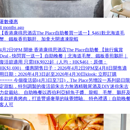
著數優惠
4 months ago
【香港康得思酒店The Place自助餐買一送一】$461歎北海道毛
蟹、鐵板香煎鵝肝、加拿大開邊凍龍蝦
4月2日9PM 開搶 香港康得思酒店The Place自助餐 【旅行瘋賞
Deal - 快閃買一送一】自助晚餐｜北海道毛蟹、鐵板香煎鵝肝｜
復活節適用 只需HK$922起（人均：HK$461；原價：
HK$1,690） 優惠開售日子：2026年4月2日9PM至4月8日開售適
用日期：2026年4月3日起至2026年4月30日klook: 立即訂購
===== 今個復活節(4月3日至7日)，The Place另增設一系列節日限
定甜點，特別調製的復活節朱古力無酒精雞尾酒及DIY迷你朱古
力盆栽站。 自助晚餐以西伯利亞鱘魚子醬、龍蝦、毛蟹、鵝肝
多款經典烤肉，打造豐盛奢華的味覺體驗。 特色禮遇：自助晚
客人可