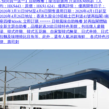
- 快閃買一送一】自助晚餐｜復活節適用 只需HK$886起（人
均：HK$443；原價：HK$1,624） 優惠詳情： 優惠開售日子：
2026年3月31日9PM至4月6日開售適用日期：2026年4月1日起至
2026年4月26日地址：香港九龍尖沙咀梳士巴利道41號再臨閣 (南
座四樓)klook: 立即訂購 ===== 日韓風味自助晚餐 於再臨閣體驗
全新主題自助餐，品嚐超過20款日韓特色美饌，包括燉人參雞
湯、韓式炸雞、韓式五花腩、自家製韓式醃菜、日式串燒、日式
拉麵及味噌燒比目魚等。此外，還有人氣冰鎮海鮮 、各式特色
律、壽司刺