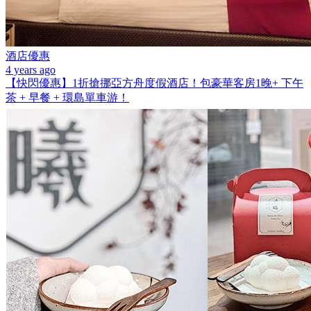
酒店優惠
4 years ago
【快閃優惠】1折搶挪亞方舟度假酒店！包豪華客房1晚+ 下午
茶 + 早餐 + 環島單車游！