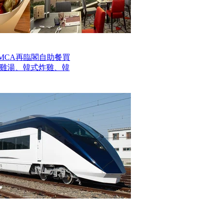
MCA再臨閣自助餐買
參雞湯、韓式炸雞、韓