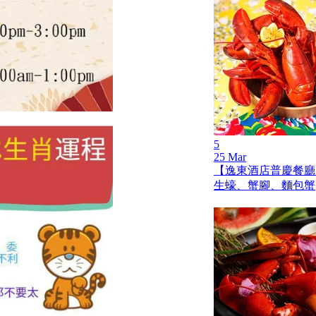
5
25 Mar
【逸東酒店普慶餐廳
生蠔、蟹腳、麵包蟹