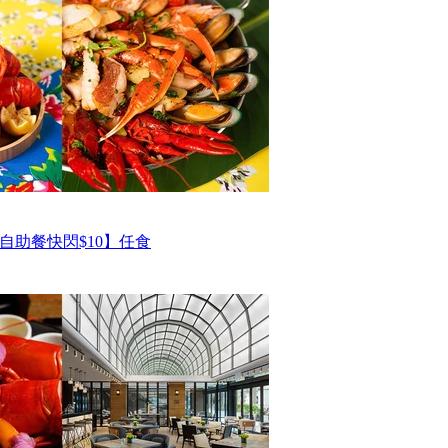
自助餐快閃$10】任食