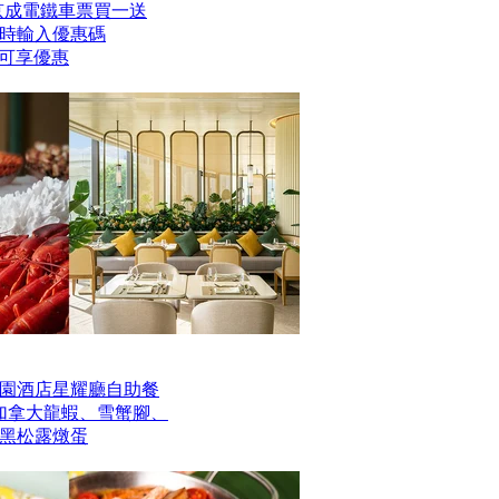
er京成電鐵車票買一送
時輸入優惠碼
】即可享優惠
園酒店星耀廳自助餐
歎加拿大龍蝦、雪蟹腳、
黑松露燉蛋