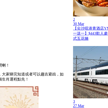
2
30 Mar
【尖沙咀港青酒店Y
一送一】$443歎人
式五花腩
間喇！
，大家睇完知道或者可以趨吉避凶，如
個生肖運程點先！
3
27 Mar