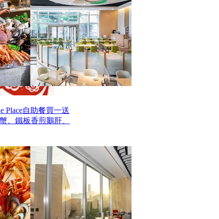
 Place自助餐買一送
毛蟹、鐵板香煎鵝肝、