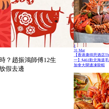
1
31 Mar
【香港康得思酒店The
時？趙振鴻師傅12生
一】$461歎北海道
加拿大開邊凍龍蝦
放假去邊