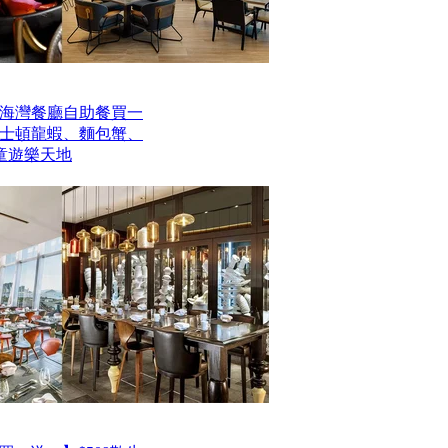
海灣餐廳自助餐買一
波士頓龍蝦、麵包蟹、
童遊樂天地