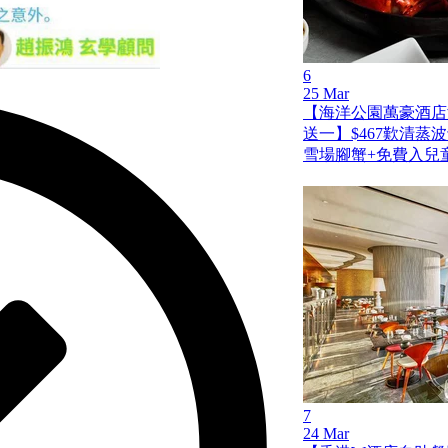
6
25 Mar
【海洋公園萬豪酒店
送一】$467歎清蒸
雪場腳蟹+免費入兒
7
24 Mar