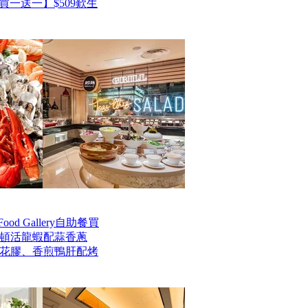
一送一】$509歎生
od Gallery自助餐買
士頓活龍蝦配蒜香蔥
花膠、香煎鴨肝配烤