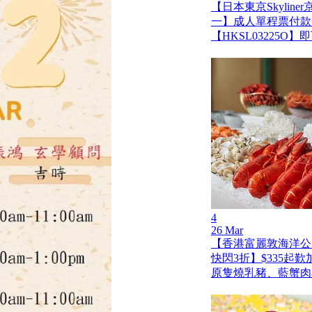
【日本東京Skylin
一】成人單程票付款
【HKSL03225O
4
26 Mar
【香港富麗敦海洋公
快閃3折】$335起
原隻燒乳豬、藍蟹肉