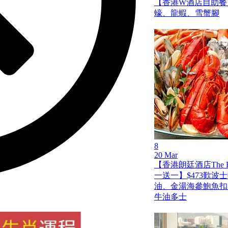
【香港W酒店自助餐買
蠔、龍蝦、雪蟹腳
8
20 Mar
【香港朗廷酒店The Fo
一送一】$473歎波
油、金湯海參鮑魚扣
牛油多士
。