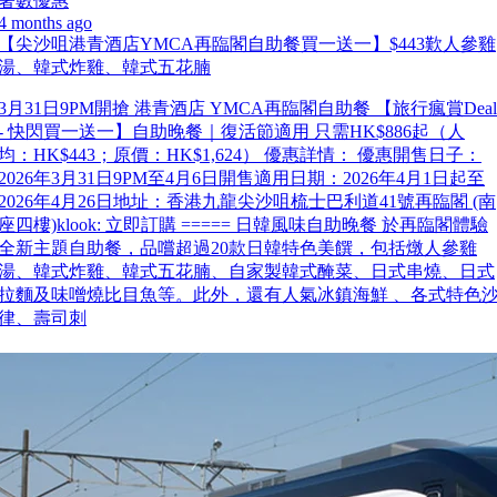
著數優惠
4 months ago
【尖沙咀港青酒店YMCA再臨閣自助餐買一送一】$443歎人參雞
湯、韓式炸雞、韓式五花腩
3月31日9PM開搶 港青酒店 YMCA再臨閣自助餐 【旅行瘋賞Deal
- 快閃買一送一】自助晚餐｜復活節適用 只需HK$886起（人
均：HK$443；原價：HK$1,624） 優惠詳情： 優惠開售日子：
2026年3月31日9PM至4月6日開售適用日期：2026年4月1日起至
2026年4月26日地址：香港九龍尖沙咀梳士巴利道41號再臨閣 (南
座四樓)klook: 立即訂購 ===== 日韓風味自助晚餐 於再臨閣體驗
全新主題自助餐，品嚐超過20款日韓特色美饌，包括燉人參雞
湯、韓式炸雞、韓式五花腩、自家製韓式醃菜、日式串燒、日式
拉麵及味噌燒比目魚等。此外，還有人氣冰鎮海鮮 、各式特色
律、壽司刺