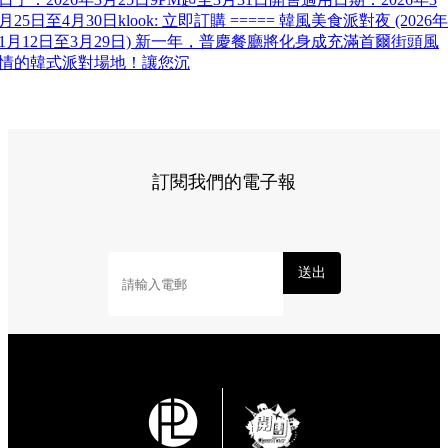
月25日至4月30日klook: 立即訂購 ===== 韓風美食派對夜 (2026年
1月12日至3月29日) 新一年，普慶餐廳將化身成充滿首爾街頭風
情的韓式派對場地！讓您沉
訂閱我們的電子報
送出