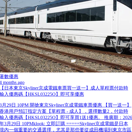
著數優惠
4 months ago
【日本東京Skyliner京成電鐵車票買一送一】成人單程票付款時
輸入優惠碼【HKSL03225O】即可享優惠
3月29日 10PM 開搶東京Skyliner京成電鐵車票優惠 【買一送一】
香港用戶預訂指定方案【單程票 - 成人】，選擇數量2，付款時
輸入優惠碼【HKSL03225O】即可享買1送1優惠。 推廣期：202
年3月29日 10PMklook: 立即訂購 =====Skyliner京成電鐵是日本
境內一個重要的交通選擇，尤其是那些要從成田機場到東京市區