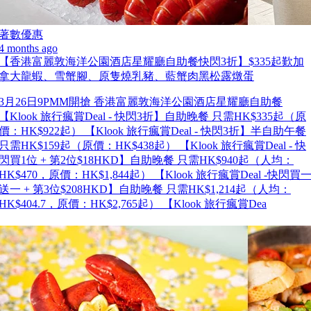
著數優惠
4 months ago
【香港富麗敦海洋公園酒店星耀廳自助餐快閃3折】$335起歎加
拿大龍蝦、雪蟹腳、原隻燒乳豬、藍蟹肉黑松露燉蛋
3月26日9PMM開搶 香港富麗敦海洋公園酒店星耀廳自助餐
【Klook 旅行瘋賞Deal - 快閃3折】自助晚餐 只需HK$335起（原
價：HK$922起） 【Klook 旅行瘋賞Deal - 快閃3折】半自助午餐
只需HK$159起（原價：HK$438起） 【Klook 旅行瘋賞Deal - 快
閃買1位 + 第2位$18HKD】自助晚餐 只需HK$940起（人均：
HK$470，原價：HK$1,844起） 【Klook 旅行瘋賞Deal -快閃買
送一 + 第3位$208HKD】自助晚餐 只需HK$1,214起（人均：
HK$404.7，原價：HK$2,765起） 【Klook 旅行瘋賞Dea