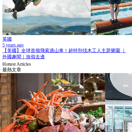
英國
5 years ago
【美國】全球首個飛索過山車！超特別伐木工人主題樂園 ｜
外國趣聞｜放假去邊
Hottest Articles
最熱文章