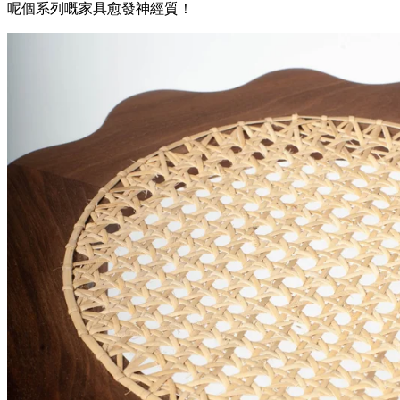
呢個系列嘅家具愈發神經質！