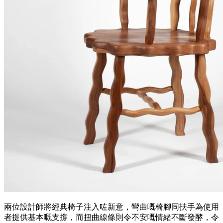
兩位設計師將經典椅子注入咗新意，彎曲嘅椅腳同扶手為使用
者提供基本嘅支撐，而扭曲線條則令不安嘅情緒不斷發酵，令