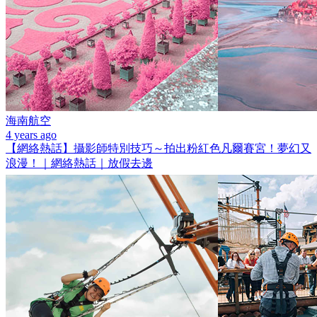
海南航空
4 years ago
【網絡熱話】攝影師特別技巧～拍出粉紅色凡爾賽宮！夢幻又
浪漫！｜網絡熱話｜放假去邊