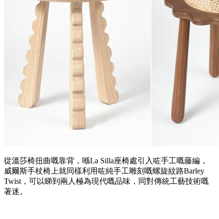
從溫莎椅扭曲嘅靠背，喺La Silla座椅處引入咗手工嘅藤編，
威爾斯手杖椅上就同樣利用咗純手工雕刻嘅螺旋紋路Barley
Twist，可以睇到兩人極為現代嘅品味，同對傳統工藝技術嘅
著迷。