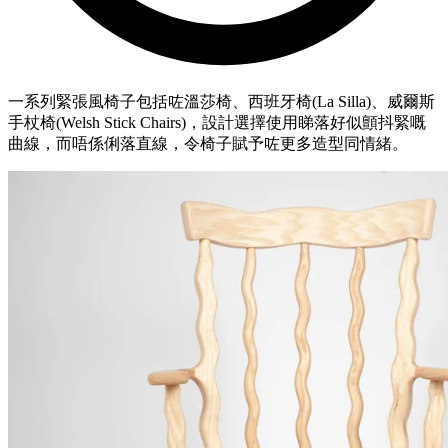
一系列緊張風椅子包括咗溫莎椅、西班牙椅(La Silla)、威爾斯
手杖椅(Welsh Stick Chairs)，設計選擇使用睇落好似顫抖緊嘅
曲線，而唔係俐落直線，令椅子賦予咗更多造型同情緒。