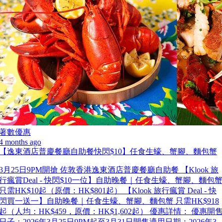
著數優惠
4 months ago
【逸東酒店普慶餐廳自助餐快閃$10】任食生蠔、蟹腳、麵包蟹
3月25日9PM開搶 佐敦香港逸東酒店普慶餐廳自助餐 【Klook 旅
行瘋賞Deal - 快閃$10一位】自助晚餐｜任食生蠔、蟹腳、麵包
只需HK$10起（原價：HK$801起） 【Klook 旅行瘋賞 Deal - 快
閃買一送一】自助晚餐｜任食生蠔、蟹腳、麵包蟹 只需HK$918
起（人均：HK$459，原價：HK$1,602起） 優惠詳情： 優惠開
日子：2026年3月25日9PM起至3月31日開售適用日期：2026年3