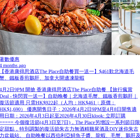
著數優惠
4 months ago
【香港康得思酒店The Place自助餐買一送一】$461歎北海道毛
蟹、鐵板香煎鵝肝、加拿大開邊凍龍蝦
4月2日9PM 開搶 香港康得思酒店The Place自助餐 【旅行瘋賞
Deal - 快閃買一送一】自助晚餐｜北海道毛蟹、鐵板香煎鵝肝｜
復活節適用 只需HK$922起（人均：HK$461；原價：
HK$1,690） 優惠開售日子：2026年4月2日9PM至4月8日開售適
用日期：2026年4月3日起至2026年4月30日klook: 立即訂購
===== 今個復活節(4月3日至7日)，The Place另增設一系列節日限
定甜點，特別調製的復活節朱古力無酒精雞尾酒及DIY迷你朱古
力盆栽站。 自助晚餐以西伯利亞鱘魚子醬、龍蝦、毛蟹、鵝肝