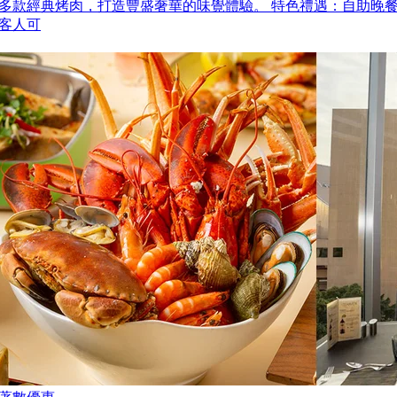
多款經典烤肉，打造豐盛奢華的味覺體驗。 特色禮遇：自助晚
客人可