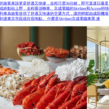
的旅客來說更是舒適又快捷，全程只需36分鐘，即可直達日暮里
或終點站上野，全程毋須轉車。京成電鐵的Skyliner和Access特快
列車為旅客提供了舒適又快速的交通方式，讓您輕鬆由成田機場
到達東京市區或住宿地點。 什麼是Skyliner京成電鐵車票 連