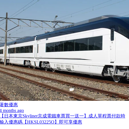
著數優惠
4 months ago
【日本東京Skyliner京成電鐵車票買一送一】成人單程票付款時
輸入優惠碼【HKSL03225O】即可享優惠