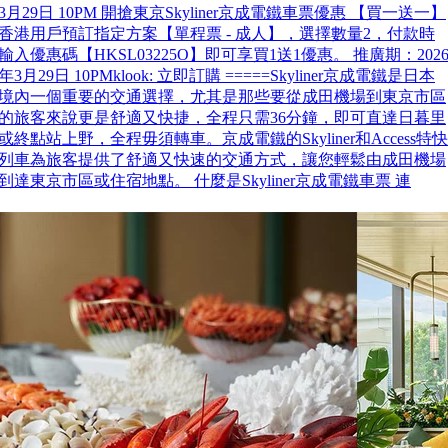
3月29日 10PM 開搶東京Skyliner京成電鐵車票優惠 【買一送一】
香港用戶預訂指定方案【單程票 - 成人】，選擇數量2，付款時
輸入優惠碼【HKSL03225O】即可享買1送1優惠。 推廣期：202
年3月29日 10PMklook: 立即訂購 =====Skyliner京成電鐵是日本
境內一個重要的交通選擇，尤其是那些要從成田機場到東京市區
的旅客來說更是舒適又快捷，全程只需36分鐘，即可直達日暮里
或終點站上野，全程毋須轉車。京成電鐵的Skyliner和Access特快
列車為旅客提供了舒適又快速的交通方式，讓您輕鬆由成田機場
到達東京市區或住宿地點。 什麼是Skyliner京成電鐵車票 連