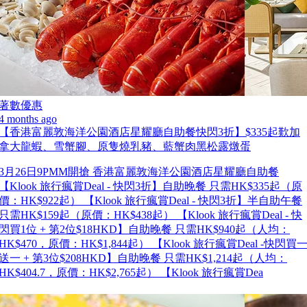
著數優惠
4 months ago
【香港富麗敦海洋公園酒店星耀廳自助餐快閃3折】$335起歎加
拿大龍蝦、雪蟹腳、原隻燒乳豬、藍蟹肉黑松露燉蛋
3月26日9PMM開搶 香港富麗敦海洋公園酒店星耀廳自助餐
【Klook 旅行瘋賞Deal - 快閃3折】自助晚餐 只需HK$335起（原
價：HK$922起） 【Klook 旅行瘋賞Deal - 快閃3折】半自助午餐
只需HK$159起（原價：HK$438起） 【Klook 旅行瘋賞Deal - 快
閃買1位 + 第2位$18HKD】自助晚餐 只需HK$940起（人均：
HK$470，原價：HK$1,844起） 【Klook 旅行瘋賞Deal -快閃買
送一 + 第3位$208HKD】自助晚餐 只需HK$1,214起（人均：
HK$404.7，原價：HK$2,765起） 【Klook 旅行瘋賞Dea