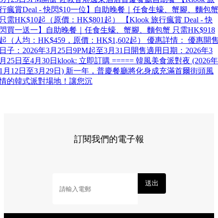
行瘋賞Deal - 快閃$10一位】自助晚餐｜任食生蠔、蟹腳、麵包
只需HK$10起（原價：HK$801起） 【Klook 旅行瘋賞 Deal - 快
閃買一送一】自助晚餐｜任食生蠔、蟹腳、麵包蟹 只需HK$918
起（人均：HK$459，原價：HK$1,602起） 優惠詳情： 優惠開
日子：2026年3月25日9PM起至3月31日開售適用日期：2026年3
月25日至4月30日klook: 立即訂購 ===== 韓風美食派對夜 (2026年
1月12日至3月29日) 新一年，普慶餐廳將化身成充滿首爾街頭風
情的韓式派對場地！讓您沉
訂閱我們的電子報
送出