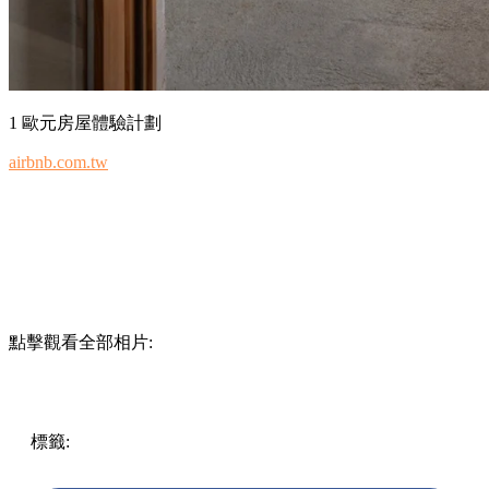
1 歐元房屋體驗計劃
airbnb.com.tw
點擊觀看全部相片:
標籤:
意大利
歐洲
其他
放假去邊!?
西西里島
義大利
遊點
Airbnb
1歐元房屋
房東體驗