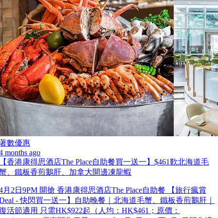
著數優惠
4 months ago
【香港康得思酒店The Place自助餐買一送一】$461歎北海道毛
蟹、鐵板香煎鵝肝、加拿大開邊凍龍蝦
4月2日9PM 開搶 香港康得思酒店The Place自助餐 【旅行瘋賞
Deal - 快閃買一送一】自助晚餐｜北海道毛蟹、鐵板香煎鵝肝｜
復活節適用 只需HK$922起（人均：HK$461；原價：