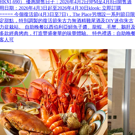
HK$1,690） 優惠開售日子：2026年4月2日9PM至4月8日開售適
用日期：2026年4月3日起至2026年4月30日klook: 立即訂購
===== 今個復活節(4月3日至7日)，The Place另增設一系列節日限
定甜點，特別調製的復活節朱古力無酒精雞尾酒及DIY迷你朱古
力盆栽站。 自助晚餐以西伯利亞鱘魚子醬、龍蝦、毛蟹、鵝肝
多款經典烤肉，打造豐盛奢華的味覺體驗。 特色禮遇：自助晚
客人可