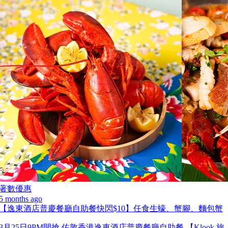
著數優惠
5 months ago
【逸東酒店普慶餐廳自助餐快閃$10】任食生蠔、蟹腳、麵包蟹
3月25日9PM開搶 佐敦香港逸東酒店普慶餐廳自助餐 【Klook 旅