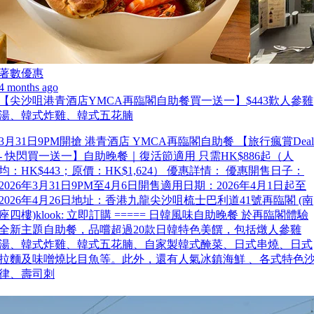
著數優惠
4 months ago
【尖沙咀港青酒店YMCA再臨閣自助餐買一送一】$443歎人參雞
湯、韓式炸雞、韓式五花腩
3月31日9PM開搶 港青酒店 YMCA再臨閣自助餐 【旅行瘋賞Deal
- 快閃買一送一】自助晚餐｜復活節適用 只需HK$886起（人
均：HK$443；原價：HK$1,624） 優惠詳情： 優惠開售日子：
2026年3月31日9PM至4月6日開售適用日期：2026年4月1日起至
2026年4月26日地址：香港九龍尖沙咀梳士巴利道41號再臨閣 (南
座四樓)klook: 立即訂購 ===== 日韓風味自助晚餐 於再臨閣體驗
全新主題自助餐，品嚐超過20款日韓特色美饌，包括燉人參雞
湯、韓式炸雞、韓式五花腩、自家製韓式醃菜、日式串燒、日式
拉麵及味噌燒比目魚等。此外，還有人氣冰鎮海鮮 、各式特色
律、壽司刺