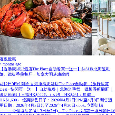
著數優惠
4 months ago
【香港康得思酒店The Place自助餐買一送一】$461歎北海道毛
蟹、鐵板香煎鵝肝、加拿大開邊凍龍蝦
4月2日9PM 開搶 香港康得思酒店The Place自助餐 【旅行瘋賞
Deal - 快閃買一送一】自助晚餐｜北海道毛蟹、鐵板香煎鵝肝｜
復活節適用 只需HK$922起（人均：HK$461；原價：
HK$1,690） 優惠開售日子：2026年4月2日9PM至4月8日開售適
用日期：2026年4月3日起至2026年4月30日klook: 立即訂購
===== 今個復活節(4月3日至7日)，The Place另增設一系列節日限