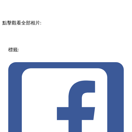
點擊觀看全部相片:
標籤:
其他
放假去邊!?
生活日常
Hamnah Bullen-Ryner
落葉
花瓣
花草樹葉
大地藝術