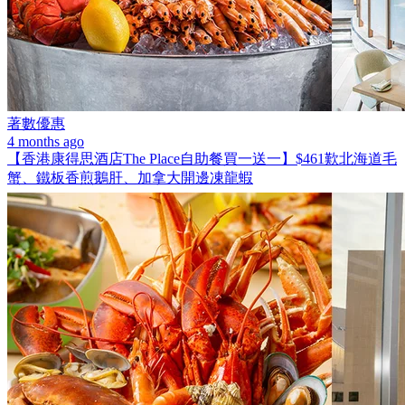
著數優惠
4 months ago
【香港康得思酒店The Place自助餐買一送一】$461歎北海道毛
蟹、鐵板香煎鵝肝、加拿大開邊凍龍蝦