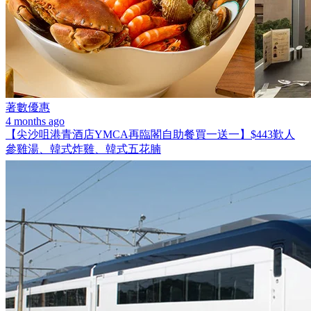
著數優惠
4 months ago
【尖沙咀港青酒店YMCA再臨閣自助餐買一送一】$443歎人
參雞湯、韓式炸雞、韓式五花腩