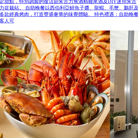
定甜點，特別調製的復活節朱古力無酒精雞尾酒及DIY迷你朱古
力盆栽站。 自助晚餐以西伯利亞鱘魚子醬、龍蝦、毛蟹、鵝肝
多款經典烤肉，打造豐盛奢華的味覺體驗。 特色禮遇：自助晚
客人可