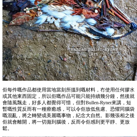
佢每件嘅作品都使用當地當刻所搵到嘅材料，冇使用任何膠水
或其他東西固定，所以佢嘅作品可能只能持續幾分鐘，然後就
會隨風飄走，好多人都覺得可惜，但對Bullen-Ryner來講，短
暫嘅性質反而有一種療癒感，可以令佢放低焦慮、恐懼同腦袋
嘅混亂，將之轉變成美麗嘅事物，紀念大自然。影幾張相之後
佢就會離開，將一切拋到腦後，反而令佢感到更平靜、更放
鬆。