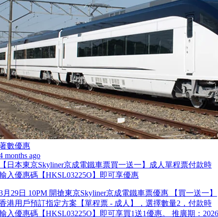
著數優惠
4 months ago
【日本東京Skyliner京成電鐵車票買一送一】成人單程票付款時
輸入優惠碼【HKSL03225O】即可享優惠
3月29日 10PM 開搶東京Skyliner京成電鐵車票優惠 【買一送一】
香港用戶預訂指定方案【單程票 - 成人】，選擇數量2，付款時
輸入優惠碼【HKSL03225O】即可享買1送1優惠。 推廣期：202