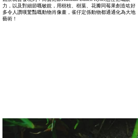
力，以及對細節嘅敏銳，用樹枝、樹葉、花瓣同莓果創造咗好
多令人讚嘆驚豔嘅動物肖像畫，雀仔定係動物都通通化為大地
藝術！