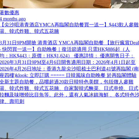
著數優惠
4 months ago
【尖沙咀港青酒店YMCA再臨閣自助餐買一送一】$443歎人參雞
湯、韓式炸雞、韓式五花腩
3月31日9PM開搶 港青酒店 YMCA再臨閣自助餐 【旅行瘋賞Deal
- 快閃買一送一】自助晚餐｜復活節適用 只需HK$886起（人
均：HK$443；原價：HK$1,624） 優惠詳情： 優惠開售日子：
2026年3月31日9PM至4月6日開售適用日期：2026年4月1日起至
2026年4月26日地址：香港九龍尖沙咀梳士巴利道41號再臨閣 (南
座四樓)klook: 立即訂購 ===== 日韓風味自助晚餐 於再臨閣體驗
全新主題自助餐，品嚐超過20款日韓特色美饌，包括燉人參雞
湯、韓式炸雞、韓式五花腩、自家製韓式醃菜、日式串燒、日式
拉麵及味噌燒比目魚等。此外，還有人氣冰鎮海鮮 、各式特色
律、壽司刺