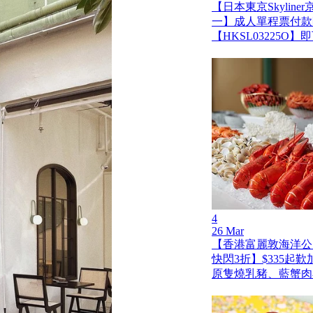
【日本東京Skylin
一】成人單程票付款
【HKSL03225O
4
26 Mar
【香港富麗敦海洋公
快閃3折】$335起
原隻燒乳豬、藍蟹肉