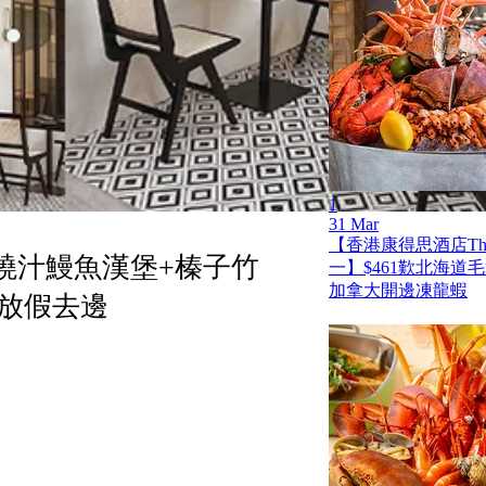
1
31 Mar
【香港康得思酒店The
燒汁鰻魚漢堡+榛子竹
一】$461歎北海道
加拿大開邊凍龍蝦
放假去邊