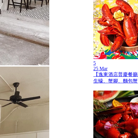
5
25 Mar
【逸東酒店普慶餐廳
生蠔、蟹腳、麵包蟹