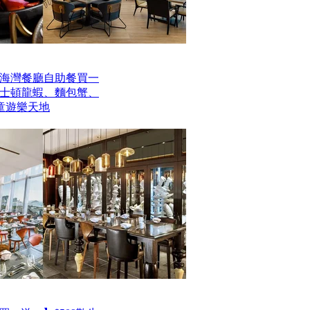
海灣餐廳自助餐買一
波士頓龍蝦、麵包蟹、
童遊樂天地