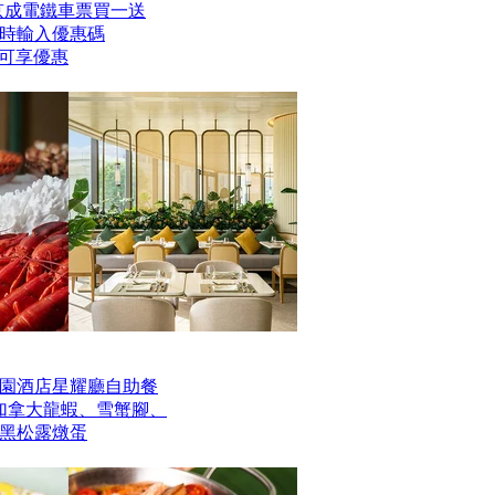
er京成電鐵車票買一送
時輸入優惠碼
】即可享優惠
園酒店星耀廳自助餐
歎加拿大龍蝦、雪蟹腳、
黑松露燉蛋