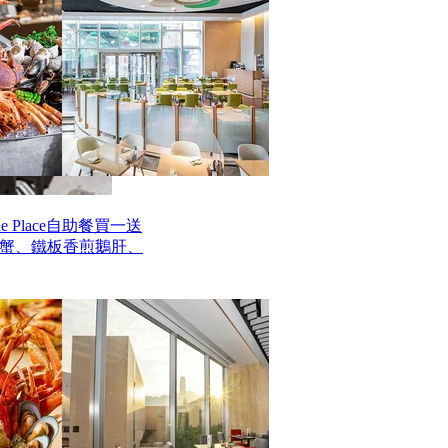
 Place自助餐買一送
毛蟹、鐵板香煎鵝肝、