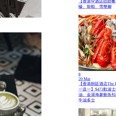
【香港W酒店自助餐買
蠔、龍蝦、雪蟹腳
8
20 Mar
【香港朗廷酒店The Fo
一送一】$473歎波
油、金湯海參鮑魚扣
牛油多士