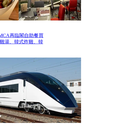
MCA再臨閣自助餐買
參雞湯、韓式炸雞、韓