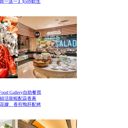
一送一】$509歎生
od Gallery自助餐買
士頓活龍蝦配蒜香蔥
花膠、香煎鴨肝配烤