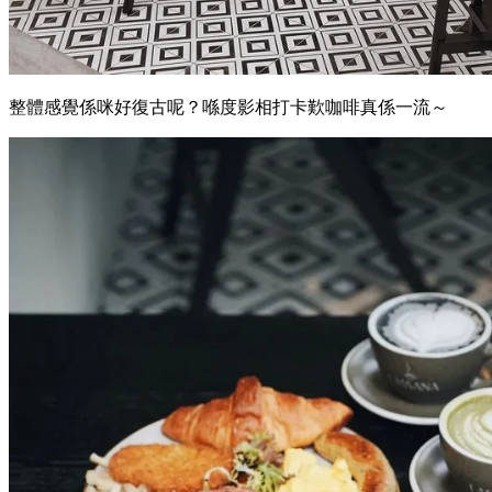
整體感覺係咪好復古呢？喺度影相打卡歎咖啡真係一流～