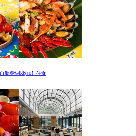
自助餐快閃$10】任食