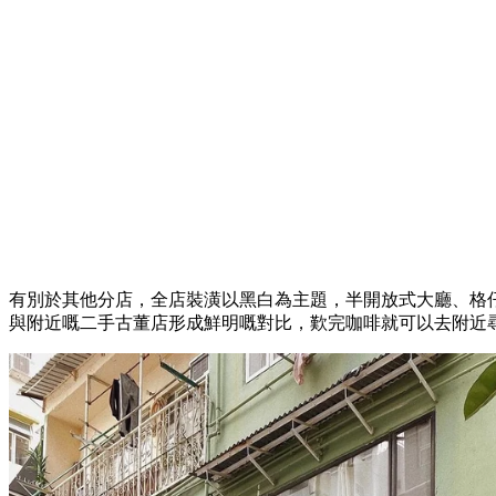
有別於其他分店，全店裝潢以黑白為主題，半開放式大廳、格
與附近嘅二手古董店形成鮮明嘅對比，歎完咖啡就可以去附近