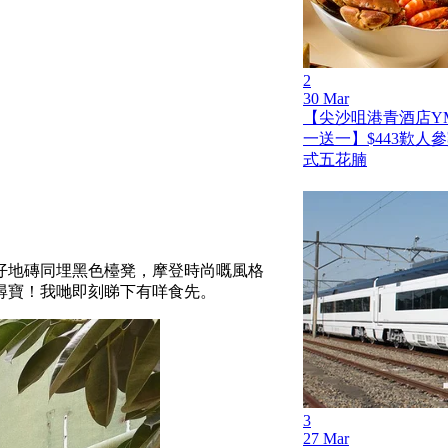
2
30 Mar
【尖沙咀港青酒店Y
一送一】$443歎人
式五花腩
仔地磚同埋黑色檯凳，摩登時尚嘅風格
尋寶！我哋即刻睇下有咩食先。
3
27 Mar