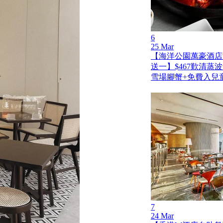
6
25 Mar
【海洋公園萬豪酒店
送一】$467歎清蒸
雪場腳蟹+免費入兒
7
24 Mar