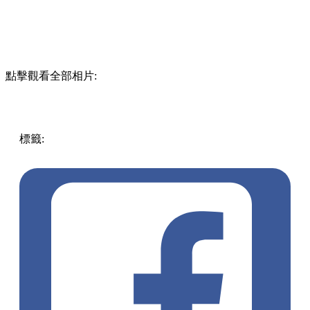
點擊觀看全部相片:
標籤:
放假去邊!? - 香港篇
香港
美食
佐敦美食
佐敦Cafe
佐
敦餐廳
cafe打卡
梳乎厘班㦸