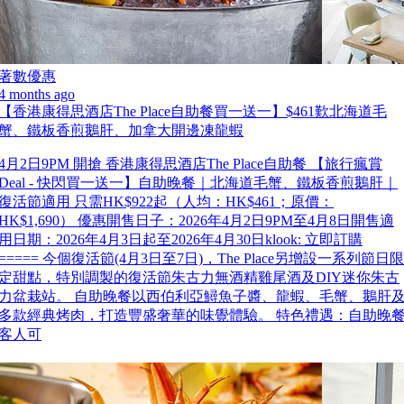
著數優惠
4 months ago
【香港康得思酒店The Place自助餐買一送一】$461歎北海道毛
蟹、鐵板香煎鵝肝、加拿大開邊凍龍蝦
4月2日9PM 開搶 香港康得思酒店The Place自助餐 【旅行瘋賞
Deal - 快閃買一送一】自助晚餐｜北海道毛蟹、鐵板香煎鵝肝｜
復活節適用 只需HK$922起（人均：HK$461；原價：
HK$1,690） 優惠開售日子：2026年4月2日9PM至4月8日開售適
用日期：2026年4月3日起至2026年4月30日klook: 立即訂購
===== 今個復活節(4月3日至7日)，The Place另增設一系列節日限
定甜點，特別調製的復活節朱古力無酒精雞尾酒及DIY迷你朱古
力盆栽站。 自助晚餐以西伯利亞鱘魚子醬、龍蝦、毛蟹、鵝肝
多款經典烤肉，打造豐盛奢華的味覺體驗。 特色禮遇：自助晚
客人可