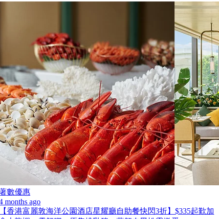
著數優惠
4 months ago
【香港富麗敦海洋公園酒店星耀廳自助餐快閃3折】$335起歎加