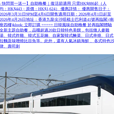
- 快閃買一送一】自助晚餐｜復活節適用 只需HK$886起（人
均：HK$443；原價：HK$1,624） 優惠詳情： 優惠開售日子：
2026年3月31日9PM至4月6日開售適用日期：2026年4月1日起至
2026年4月26日地址：香港九龍尖沙咀梳士巴利道41號再臨閣 (南
座四樓)klook: 立即訂購 ===== 日韓風味自助晚餐 於再臨閣體驗
全新主題自助餐，品嚐超過20款日韓特色美饌，包括燉人參雞
湯、韓式炸雞、韓式五花腩、自家製韓式醃菜、日式串燒、日式
拉麵及味噌燒比目魚等。此外，還有人氣冰鎮海鮮 、各式特色
律、壽司刺