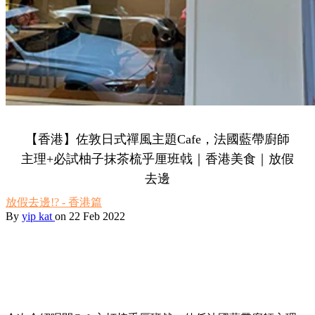
【香港】佐敦日式禪風主題Cafe，法國藍帶廚師
主理+必試柚子抹茶梳乎厘班㦸｜香港美食｜放假
去邊
放假去邊!? - 香港篇
By
yip kat
on 22 Feb 2022