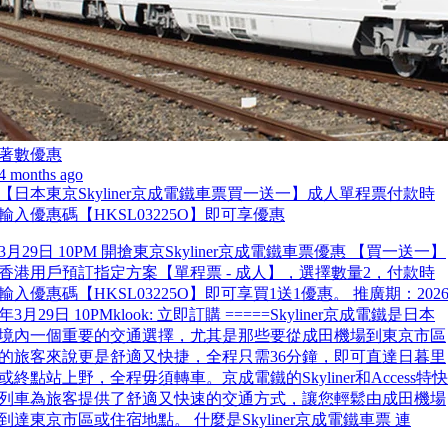
著數優惠
4 months ago
【日本東京Skyliner京成電鐵車票買一送一】成人單程票付款時
輸入優惠碼【HKSL03225O】即可享優惠
3月29日 10PM 開搶東京Skyliner京成電鐵車票優惠 【買一送一】
香港用戶預訂指定方案【單程票 - 成人】，選擇數量2，付款時
輸入優惠碼【HKSL03225O】即可享買1送1優惠。 推廣期：202
年3月29日 10PMklook: 立即訂購 =====Skyliner京成電鐵是日本
境內一個重要的交通選擇，尤其是那些要從成田機場到東京市區
的旅客來說更是舒適又快捷，全程只需36分鐘，即可直達日暮里
或終點站上野，全程毋須轉車。京成電鐵的Skyliner和Access特快
列車為旅客提供了舒適又快速的交通方式，讓您輕鬆由成田機場
到達東京市區或住宿地點。 什麼是Skyliner京成電鐵車票 連