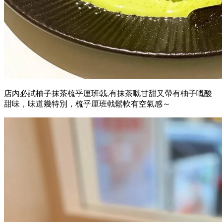
店內必試柚子抹茶梳乎厘班㦸,有抹茶嘅甘甜又帶有柚子嘅酸
甜味，味道幾特別，梳乎厘班㦸鬆軟有空氣感～