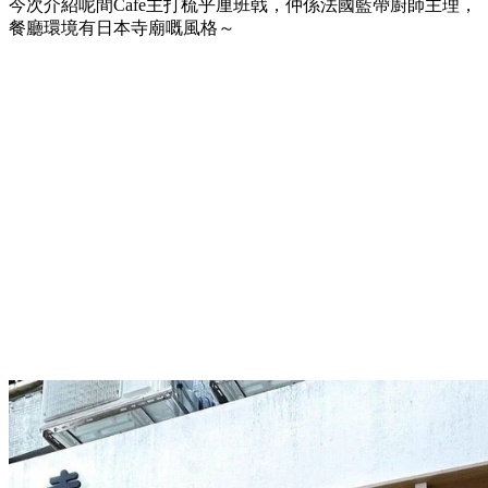
今次介紹呢間Cafe主打梳乎厘班㦸，仲係法國藍帶廚師主理，
餐廳環境有日本寺廟嘅風格～