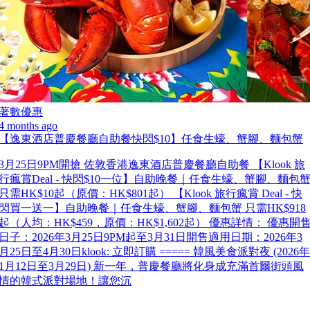
著數優惠
4 months ago
【逸東酒店普慶餐廳自助餐快閃$10】任食生蠔、蟹腳、麵包蟹
3月25日9PM開搶 佐敦香港逸東酒店普慶餐廳自助餐 【Klook 旅
行瘋賞Deal - 快閃$10一位】自助晚餐｜任食生蠔、蟹腳、麵包
只需HK$10起（原價：HK$801起） 【Klook 旅行瘋賞 Deal - 快
閃買一送一】自助晚餐｜任食生蠔、蟹腳、麵包蟹 只需HK$918
起（人均：HK$459，原價：HK$1,602起） 優惠詳情： 優惠開
日子：2026年3月25日9PM起至3月31日開售適用日期：2026年3
月25日至4月30日klook: 立即訂購 ===== 韓風美食派對夜 (2026年
1月12日至3月29日) 新一年，普慶餐廳將化身成充滿首爾街頭風
情的韓式派對場地！讓您沉