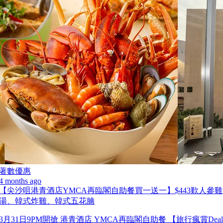
著數優惠
4 months ago
【尖沙咀港青酒店YMCA再臨閣自助餐買一送一】$443歎人參雞
湯、韓式炸雞、韓式五花腩
3月31日9PM開搶 港青酒店 YMCA再臨閣自助餐 【旅行瘋賞Deal