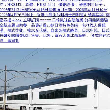
均：HK$443；原價：HK$1,624） 優惠詳情： 優惠開售日子：
2026年3月31日9PM至4月6日開售適用日期：2026年4月1日起至
2026年4月26日地址：香港九龍尖沙咀梳士巴利道41號再臨閣 (南
座四樓)klook: 立即訂購 ===== 日韓風味自助晚餐 於再臨閣體驗
全新主題自助餐，品嚐超過20款日韓特色美饌，包括燉人參雞
湯、韓式炸雞、韓式五花腩、自家製韓式醃菜、日式串燒、日式
拉麵及味噌燒比目魚等。此外，還有人氣冰鎮海鮮 、各式特色
律、壽司刺