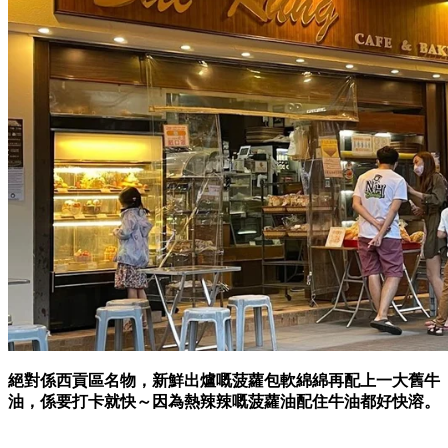
絕對係西貢區名物，新鮮出爐嘅菠蘿包軟綿綿再配上一大舊牛
油，係要打卡就快～因為熱辣辣嘅菠蘿油配住牛油都好快溶。