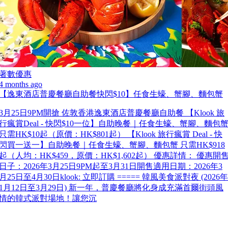
著數優惠
4 months ago
【逸東酒店普慶餐廳自助餐快閃$10】任食生蠔、蟹腳、麵包蟹
3月25日9PM開搶 佐敦香港逸東酒店普慶餐廳自助餐 【Klook 旅
行瘋賞Deal - 快閃$10一位】自助晚餐｜任食生蠔、蟹腳、麵包
只需HK$10起（原價：HK$801起） 【Klook 旅行瘋賞 Deal - 快
閃買一送一】自助晚餐｜任食生蠔、蟹腳、麵包蟹 只需HK$918
起（人均：HK$459，原價：HK$1,602起） 優惠詳情： 優惠開
日子：2026年3月25日9PM起至3月31日開售適用日期：2026年3
月25日至4月30日klook: 立即訂購 ===== 韓風美食派對夜 (2026年
1月12日至3月29日) 新一年，普慶餐廳將化身成充滿首爾街頭風
情的韓式派對場地！讓您沉