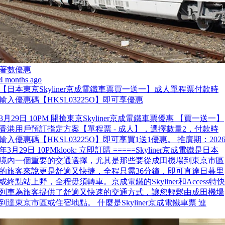
著數優惠
4 months ago
【日本東京Skyliner京成電鐵車票買一送一】成人單程票付款時
輸入優惠碼【HKSL03225O】即可享優惠
3月29日 10PM 開搶東京Skyliner京成電鐵車票優惠 【買一送一】
香港用戶預訂指定方案【單程票 - 成人】，選擇數量2，付款時
輸入優惠碼【HKSL03225O】即可享買1送1優惠。 推廣期：202
年3月29日 10PMklook: 立即訂購 =====Skyliner京成電鐵是日本
境內一個重要的交通選擇，尤其是那些要從成田機場到東京市區
的旅客來說更是舒適又快捷，全程只需36分鐘，即可直達日暮里
或終點站上野，全程毋須轉車。京成電鐵的Skyliner和Access特快
列車為旅客提供了舒適又快速的交通方式，讓您輕鬆由成田機場
到達東京市區或住宿地點。 什麼是Skyliner京成電鐵車票 連