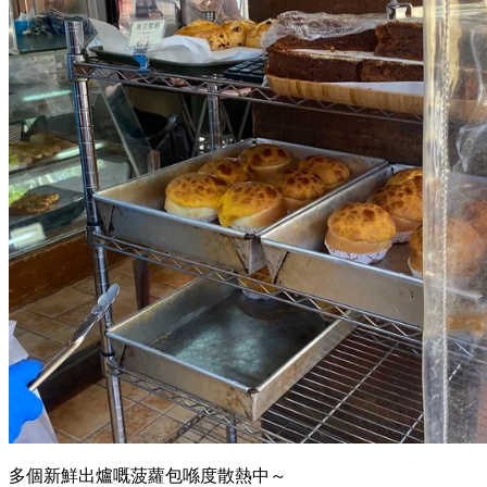
多個新鮮出爐嘅菠蘿包喺度散熱中～