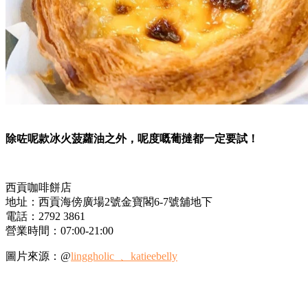
除咗呢款冰火菠蘿油之外，呢度嘅葡撻都一定要試！
西貢咖啡餅店
地址：西貢海傍廣場2號金寶閣6-7號舖地下
電話：2792 3861
營業時間：07:00-21:00
圖片來源：@
linggholic_
、katieebelly