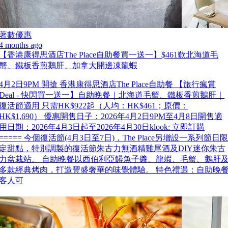
著數優惠
4 months ago
【香港康得思酒店The Place自助餐買一送一】$461歎北海道毛
蟹、鐵板香煎鵝肝、加拿大開邊凍龍蝦
4月2日9PM 開搶 香港康得思酒店The Place自助餐 【旅行瘋賞
Deal - 快閃買一送一】自助晚餐｜北海道毛蟹、鐵板香煎鵝肝｜
復活節適用 只需HK$922起（人均：HK$461；原價：
HK$1,690） 優惠開售日子：2026年4月2日9PM至4月8日開售適
用日期：2026年4月3日起至2026年4月30日klook: 立即訂購
===== 今個復活節(4月3日至7日)，The Place另增設一系列節日限
定甜點，特別調製的復活節朱古力無酒精雞尾酒及DIY迷你朱古
力盆栽站。 自助晚餐以西伯利亞鱘魚子醬、龍蝦、毛蟹、鵝肝
多款經典烤肉，打造豐盛奢華的味覺體驗。 特色禮遇：自助晚
客人可