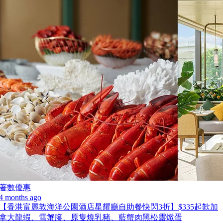
著數優惠
4 months ago
【香港富麗敦海洋公園酒店星耀廳自助餐快閃3折】$335起歎加
拿大龍蝦、雪蟹腳、原隻燒乳豬、藍蟹肉黑松露燉蛋