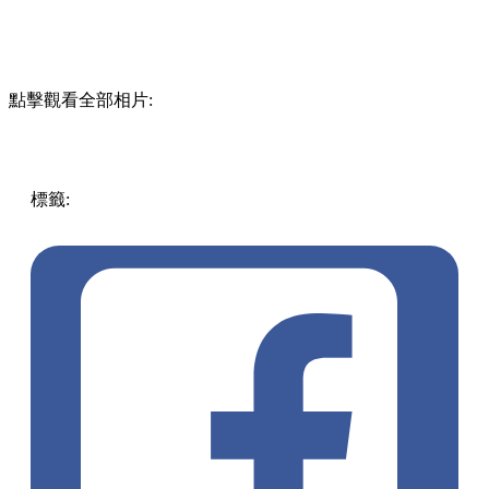
點擊觀看全部相片:
標籤:
街頭小食
放假去邊!? - 香港篇
香港
菠蘿油
美食
葡撻
生活日常
西貢
西貢麵包店