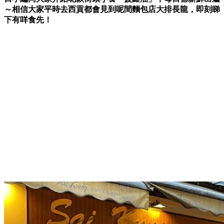
～相信大家平時去西貢都會見到呢間麵包店大排長龍，即刻睇
下有咩食先！