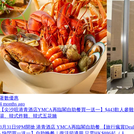
著數優惠
4 months ago
【尖沙咀港青酒店YMCA再臨閣自助餐買一送一】$443歎人參雞
湯、韓式炸雞、韓式五花腩
3月31日9PM開搶 港青酒店 YMCA再臨閣自助餐 【旅行瘋賞Deal
- 快閃買一送一】自助晚餐｜復活節適用 只需HK$886起（人