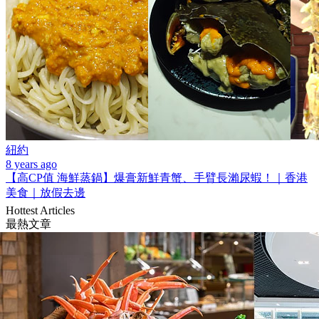
紐約
8 years ago
【高CP值 海鮮蒸鍋】爆膏新鮮青蟹、手臂長瀨尿蝦！｜香港
美食｜放假去邊
Hottest Articles
最熱文章