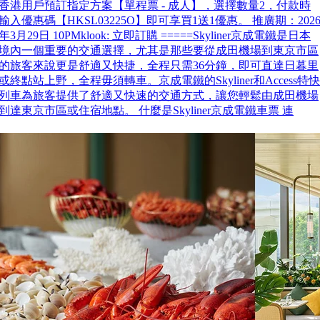
香港用戶預訂指定方案【單程票 - 成人】，選擇數量2，付款時
輸入優惠碼【HKSL03225O】即可享買1送1優惠。 推廣期：202
年3月29日 10PMklook: 立即訂購 =====Skyliner京成電鐵是日本
境內一個重要的交通選擇，尤其是那些要從成田機場到東京市區
的旅客來說更是舒適又快捷，全程只需36分鐘，即可直達日暮里
或終點站上野，全程毋須轉車。京成電鐵的Skyliner和Access特快
列車為旅客提供了舒適又快速的交通方式，讓您輕鬆由成田機場
到達東京市區或住宿地點。 什麼是Skyliner京成電鐵車票 連