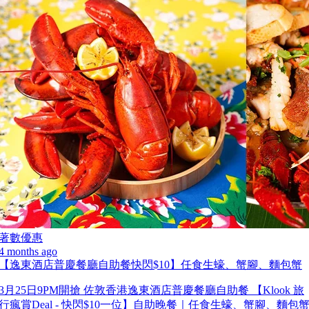
著數優惠
4 months ago
【逸東酒店普慶餐廳自助餐快閃$10】任食生蠔、蟹腳、麵包蟹
3月25日9PM開搶 佐敦香港逸東酒店普慶餐廳自助餐 【Klook 旅
行瘋賞Deal - 快閃$10一位】自助晚餐｜任食生蠔、蟹腳、麵包