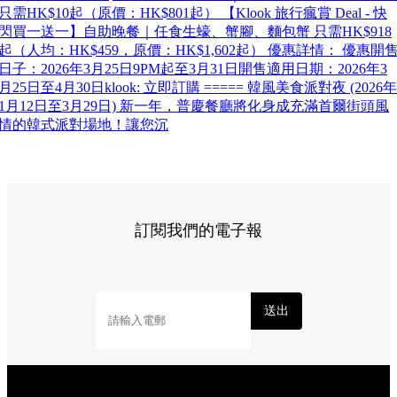
只需HK$10起（原價：HK$801起） 【Klook 旅行瘋賞 Deal - 快
閃買一送一】自助晚餐｜任食生蠔、蟹腳、麵包蟹 只需HK$918
起（人均：HK$459，原價：HK$1,602起） 優惠詳情： 優惠開
日子：2026年3月25日9PM起至3月31日開售適用日期：2026年3
月25日至4月30日klook: 立即訂購 ===== 韓風美食派對夜 (2026年
1月12日至3月29日) 新一年，普慶餐廳將化身成充滿首爾街頭風
情的韓式派對場地！讓您沉
訂閱我們的電子報
送出