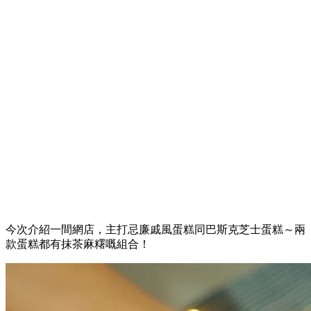
今次介紹一間網店，主打忌廉戚風蛋糕同巴斯克芝士蛋糕～兩
款蛋糕都有抹茶麻糬嘅組合！