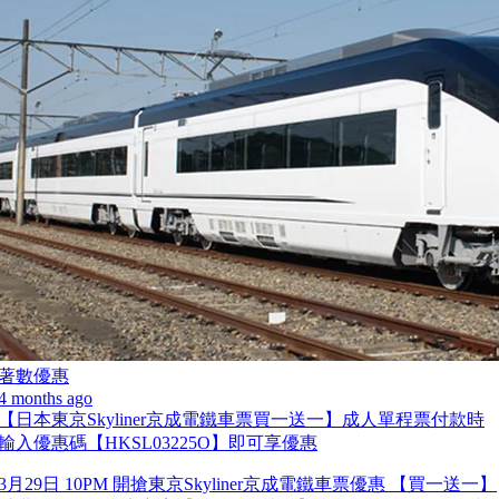
著數優惠
4 months ago
【日本東京Skyliner京成電鐵車票買一送一】成人單程票付款時
輸入優惠碼【HKSL03225O】即可享優惠
3月29日 10PM 開搶東京Skyliner京成電鐵車票優惠 【買一送一】