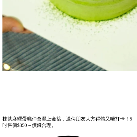
抹茶麻糬蛋糕仲會灑上金箔，送俾朋友大方得體又啱打卡！5
吋售價$350～價錢合理。