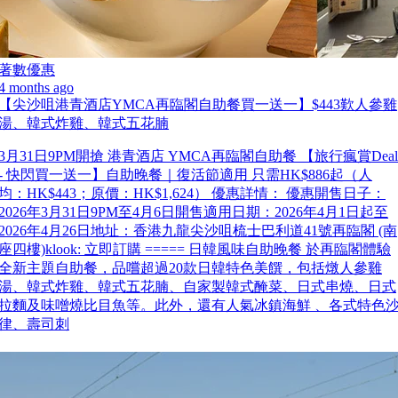
著數優惠
4 months ago
【尖沙咀港青酒店YMCA再臨閣自助餐買一送一】$443歎人參雞
湯、韓式炸雞、韓式五花腩
3月31日9PM開搶 港青酒店 YMCA再臨閣自助餐 【旅行瘋賞Deal
- 快閃買一送一】自助晚餐｜復活節適用 只需HK$886起（人
均：HK$443；原價：HK$1,624） 優惠詳情： 優惠開售日子：
2026年3月31日9PM至4月6日開售適用日期：2026年4月1日起至
2026年4月26日地址：香港九龍尖沙咀梳士巴利道41號再臨閣 (南
座四樓)klook: 立即訂購 ===== 日韓風味自助晚餐 於再臨閣體驗
全新主題自助餐，品嚐超過20款日韓特色美饌，包括燉人參雞
湯、韓式炸雞、韓式五花腩、自家製韓式醃菜、日式串燒、日式
拉麵及味噌燒比目魚等。此外，還有人氣冰鎮海鮮 、各式特色
律、壽司刺