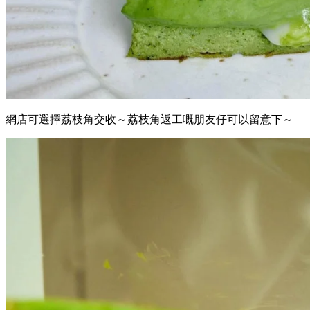
網店可選擇荔枝角交收～荔枝角返工嘅朋友仔可以留意下～