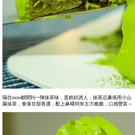
隔住mon都聞到一陣抹茶味，蛋糕好誘人，抹茶忌廉係用小山
園抹茶，食落甘甜香濃，配上麻糬同朱古力脆脆，口感豐富～