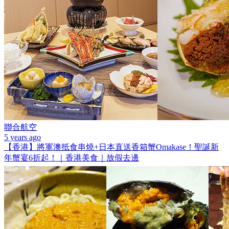
聯合航空
5 years ago
【香港】將軍澳抵食串燒+日本直送香箱蟹Omakase！聖誕新
年蟹宴6折起！｜香港美食｜放假去邊