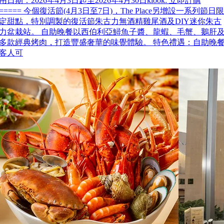
用日期：2026年4月3日起至2026年4月30日klook: 立即訂購
===== 今個復活節(4月3日至7日)，The Place另增設一系列節日限
定甜點，特別調製的復活節朱古力無酒精雞尾酒及DIY迷你朱古
力盆栽站。 自助晚餐以西伯利亞鱘魚子醬、龍蝦、毛蟹、鵝肝
多款經典烤肉，打造豐盛奢華的味覺體驗。 特色禮遇：自助晚
客人可