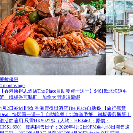
著數優惠
4 months ago
【香港康得思酒店The Place自助餐買一送一】$461歎北海道毛
蟹、鐵板香煎鵝肝、加拿大開邊凍龍蝦
4月2日9PM 開搶 香港康得思酒店The Place自助餐 【旅行瘋賞
Deal - 快閃買一送一】自助晚餐｜北海道毛蟹、鐵板香煎鵝肝｜
復活節適用 只需HK$922起（人均：HK$461；原價：
HK$1,690） 優惠開售日子：2026年4月2日9PM至4月8日開售適