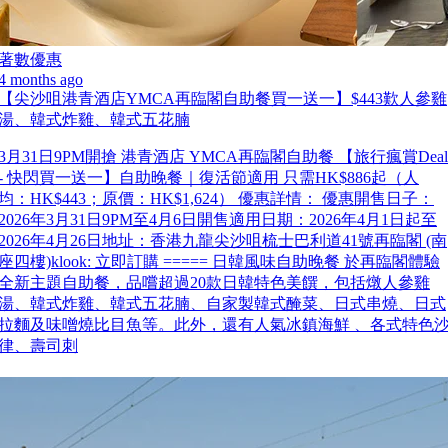
著數優惠
4 months ago
【尖沙咀港青酒店YMCA再臨閣自助餐買一送一】$443歎人參雞
湯、韓式炸雞、韓式五花腩
3月31日9PM開搶 港青酒店 YMCA再臨閣自助餐 【旅行瘋賞Deal
- 快閃買一送一】自助晚餐｜復活節適用 只需HK$886起（人
均：HK$443；原價：HK$1,624） 優惠詳情： 優惠開售日子：
2026年3月31日9PM至4月6日開售適用日期：2026年4月1日起至
2026年4月26日地址：香港九龍尖沙咀梳士巴利道41號再臨閣 (南
座四樓)klook: 立即訂購 ===== 日韓風味自助晚餐 於再臨閣體驗
全新主題自助餐，品嚐超過20款日韓特色美饌，包括燉人參雞
湯、韓式炸雞、韓式五花腩、自家製韓式醃菜、日式串燒、日式
拉麵及味噌燒比目魚等。此外，還有人氣冰鎮海鮮 、各式特色
律、壽司刺