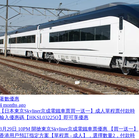
著數優惠
4 months ago
【日本東京Skyliner京成電鐵車票買一送一】成人單程票付款時
輸入優惠碼【HKSL03225O】即可享優惠
3月29日 10PM 開搶東京Skyliner京成電鐵車票優惠 【買一送一】
香港用戶預訂指定方案【單程票 - 成人】，選擇數量2，付款時