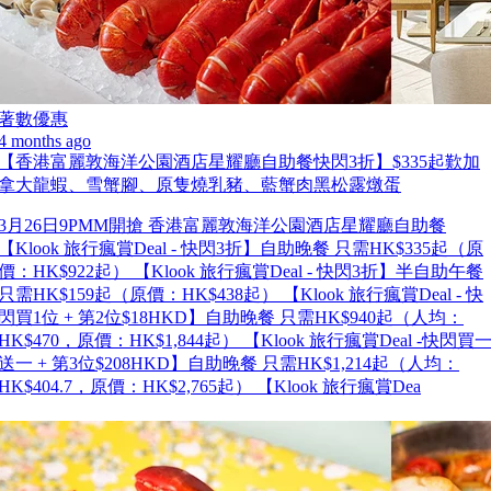
著數優惠
4 months ago
【香港富麗敦海洋公園酒店星耀廳自助餐快閃3折】$335起歎加
拿大龍蝦、雪蟹腳、原隻燒乳豬、藍蟹肉黑松露燉蛋
3月26日9PMM開搶 香港富麗敦海洋公園酒店星耀廳自助餐
【Klook 旅行瘋賞Deal - 快閃3折】自助晚餐 只需HK$335起（原
價：HK$922起） 【Klook 旅行瘋賞Deal - 快閃3折】半自助午餐
只需HK$159起（原價：HK$438起） 【Klook 旅行瘋賞Deal - 快
閃買1位 + 第2位$18HKD】自助晚餐 只需HK$940起（人均：
HK$470，原價：HK$1,844起） 【Klook 旅行瘋賞Deal -快閃買
送一 + 第3位$208HKD】自助晚餐 只需HK$1,214起（人均：
HK$404.7，原價：HK$2,765起） 【Klook 旅行瘋賞Dea