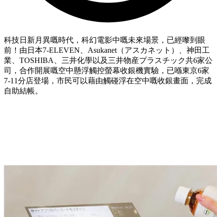
科技日新月異嘅時代，科幻電影中嘅未來場景，已經嚟到眼
前！由日本7-ELEVEN、Asukanet（アスカネット）、神田工
業、TOSHIBA、三井化學以及三井物産プラスチック共6家公
司，合作開展嘅空中懸浮觸控螢幕收銀機實驗，已喺東京6家
7-11分店登場，市民可以藉由觸碰浮在空中嘅收銀畫面，完成
自助結帳。