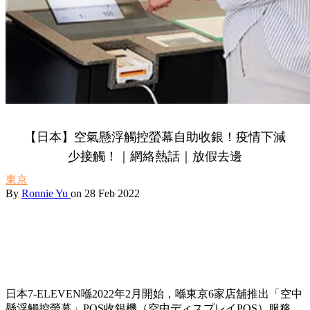
【日本】空氣懸浮觸控螢幕自助收銀！疫情下減
少接觸！｜網絡熱話｜放假去邊
東京
By
Ronnie Yu
on 28 Feb 2022
日本7-ELEVEN喺2022年2月開始，喺東京6家店舖推出「空中
懸浮觸控螢幕」POS收銀機（空中ディスプレイPOS）服務，