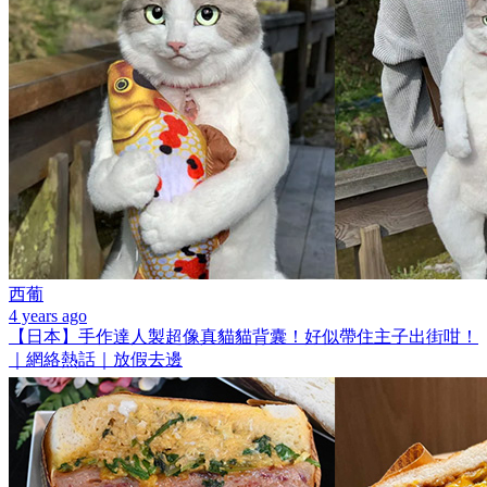
西葡
4 years ago
【日本】手作達人製超像真貓貓背囊！好似帶住主子出街咁！
｜網絡熱話｜放假去邊