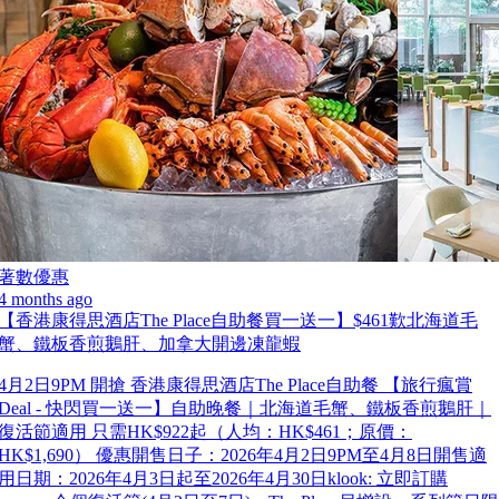
著數優惠
4 months ago
【香港康得思酒店The Place自助餐買一送一】$461歎北海道毛
蟹、鐵板香煎鵝肝、加拿大開邊凍龍蝦
4月2日9PM 開搶 香港康得思酒店The Place自助餐 【旅行瘋賞
Deal - 快閃買一送一】自助晚餐｜北海道毛蟹、鐵板香煎鵝肝｜
復活節適用 只需HK$922起（人均：HK$461；原價：
HK$1,690） 優惠開售日子：2026年4月2日9PM至4月8日開售適
用日期：2026年4月3日起至2026年4月30日klook: 立即訂購