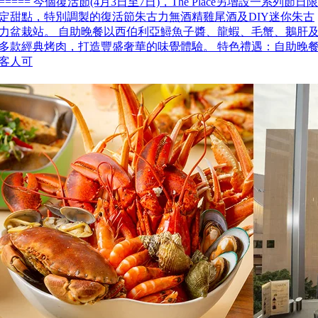
===== 今個復活節(4月3日至7日)，The Place另增設一系列節日限
定甜點，特別調製的復活節朱古力無酒精雞尾酒及DIY迷你朱古
力盆栽站。 自助晚餐以西伯利亞鱘魚子醬、龍蝦、毛蟹、鵝肝
多款經典烤肉，打造豐盛奢華的味覺體驗。 特色禮遇：自助晚
客人可