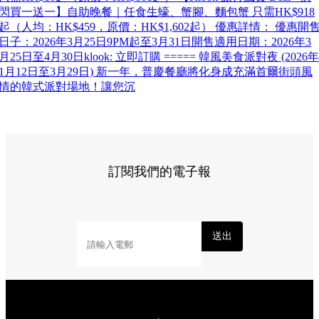
閃買一送一】自助晚餐｜任食生蠔、蟹腳、麵包蟹 只需HK$918
起（人均：HK$459，原價：HK$1,602起） 優惠詳情： 優惠開
日子：2026年3月25日9PM起至3月31日開售適用日期：2026年3
月25日至4月30日klook: 立即訂購 ===== 韓風美食派對夜 (2026年
1月12日至3月29日) 新一年，普慶餐廳將化身成充滿首爾街頭風
情的韓式派對場地！讓您沉
訂閱我們的電子報
送出