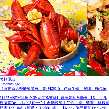
著數優惠
5 months ago
【逸東酒店普慶餐廳自助餐快閃$10】任食生蠔、蟹腳、麵包蟹
3月25日9PM開搶 佐敦香港逸東酒店普慶餐廳自助餐 【Klook 旅
行瘋賞Deal - 快閃$10一位】自助晚餐｜任食生蠔、蟹腳、麵包
只需HK$10起（原價：HK$801起） 【Klook 旅行瘋賞 Deal - 快