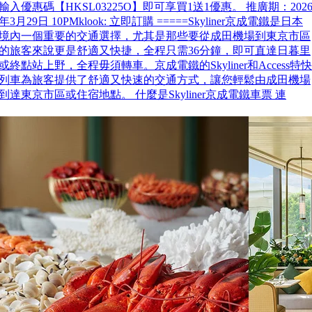
輸入優惠碼【HKSL03225O】即可享買1送1優惠。 推廣期：202
年3月29日 10PMklook: 立即訂購 =====Skyliner京成電鐵是日本
境內一個重要的交通選擇，尤其是那些要從成田機場到東京市區
的旅客來說更是舒適又快捷，全程只需36分鐘，即可直達日暮里
或終點站上野，全程毋須轉車。京成電鐵的Skyliner和Access特快
列車為旅客提供了舒適又快速的交通方式，讓您輕鬆由成田機場
到達東京市區或住宿地點。 什麼是Skyliner京成電鐵車票 連