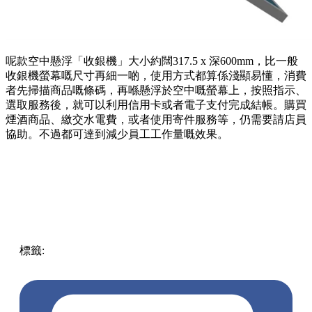
呢款空中懸浮「收銀機」大小約闊317.5 x 深600mm，比一般
收銀機螢幕嘅尺寸再細一啲，使用方式都算係淺顯易懂，消費
者先掃描商品嘅條碼，再喺懸浮於空中嘅螢幕上，按照指示、
選取服務後，就可以利用信用卡或者電子支付完成結帳。購買
煙酒商品、繳交水電費，或者使用寄件服務等，仍需要請店員
協助。不過都可達到減少員工工作量嘅效果。
標籤:
東京
日本
其他
放假去邊!?
日本
7 eleven
7-11
生活日常
空中ディスプレイPOS
空中懸浮觸控螢幕POS收銀機