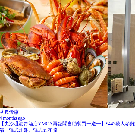
著數優惠
4 months ago
【尖沙咀港青酒店YMCA再臨閣自助餐買一送一】$443歎人參雞
湯、韓式炸雞、韓式五花腩