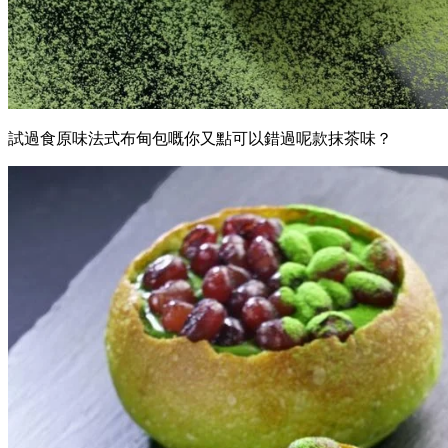
試過食原味法式布甸包嘅你又點可以錯過呢款抹茶味？