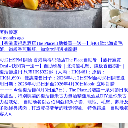
著數優惠
4 months ago
【香港康得思酒店The Place自助餐買一送一】$461歎北海道毛
蟹、鐵板香煎鵝肝、加拿大開邊凍龍蝦
4月2日9PM 開搶 香港康得思酒店The Place自助餐 【旅行瘋賞
Deal - 快閃買一送一】自助晚餐｜北海道毛蟹、鐵板香煎鵝肝｜
復活節適用 只需HK$922起（人均：HK$461；原價：
HK$1,690） 優惠開售日子：2026年4月2日9PM至4月8日開售適
用日期：2026年4月3日起至2026年4月30日klook: 立即訂購
===== 今個復活節(4月3日至7日)，The Place另增設一系列節日限
定甜點，特別調製的復活節朱古力無酒精雞尾酒及DIY迷你朱古
力盆栽站。 自助晚餐以西伯利亞鱘魚子醬、龍蝦、毛蟹、鵝肝
多款經典烤肉，打造豐盛奢華的味覺體驗。 特色禮遇：自助晚
客人可