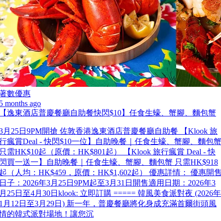
著數優惠
5 months ago
【逸東酒店普慶餐廳自助餐快閃$10】任食生蠔、蟹腳、麵包蟹
3月25日9PM開搶 佐敦香港逸東酒店普慶餐廳自助餐 【Klook 旅
行瘋賞Deal - 快閃$10一位】自助晚餐｜任食生蠔、蟹腳、麵包
只需HK$10起（原價：HK$801起） 【Klook 旅行瘋賞 Deal - 快
閃買一送一】自助晚餐｜任食生蠔、蟹腳、麵包蟹 只需HK$918
起（人均：HK$459，原價：HK$1,602起） 優惠詳情： 優惠開
日子：2026年3月25日9PM起至3月31日開售適用日期：2026年3
月25日至4月30日klook: 立即訂購 ===== 韓風美食派對夜 (2026年
1月12日至3月29日) 新一年，普慶餐廳將化身成充滿首爾街頭風
情的韓式派對場地！讓您沉