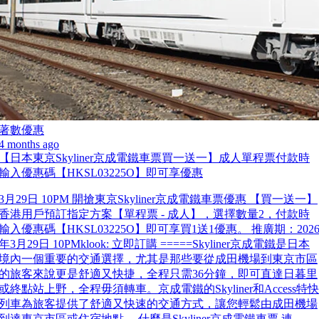
著數優惠
4 months ago
【日本東京Skyliner京成電鐵車票買一送一】成人單程票付款時
輸入優惠碼【HKSL03225O】即可享優惠
3月29日 10PM 開搶東京Skyliner京成電鐵車票優惠 【買一送一】
香港用戶預訂指定方案【單程票 - 成人】，選擇數量2，付款時
輸入優惠碼【HKSL03225O】即可享買1送1優惠。 推廣期：202
年3月29日 10PMklook: 立即訂購 =====Skyliner京成電鐵是日本
境內一個重要的交通選擇，尤其是那些要從成田機場到東京市區
的旅客來說更是舒適又快捷，全程只需36分鐘，即可直達日暮里
或終點站上野，全程毋須轉車。京成電鐵的Skyliner和Access特快
列車為旅客提供了舒適又快速的交通方式，讓您輕鬆由成田機場
到達東京市區或住宿地點。 什麼是Skyliner京成電鐵車票 連