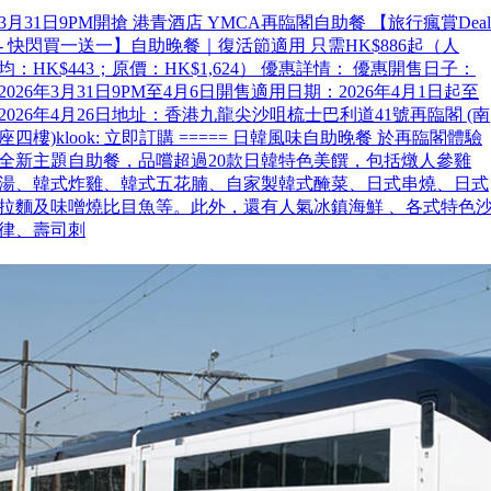
3月31日9PM開搶 港青酒店 YMCA再臨閣自助餐 【旅行瘋賞Deal
- 快閃買一送一】自助晚餐｜復活節適用 只需HK$886起（人
均：HK$443；原價：HK$1,624） 優惠詳情： 優惠開售日子：
2026年3月31日9PM至4月6日開售適用日期：2026年4月1日起至
2026年4月26日地址：香港九龍尖沙咀梳士巴利道41號再臨閣 (南
座四樓)klook: 立即訂購 ===== 日韓風味自助晚餐 於再臨閣體驗
全新主題自助餐，品嚐超過20款日韓特色美饌，包括燉人參雞
湯、韓式炸雞、韓式五花腩、自家製韓式醃菜、日式串燒、日式
拉麵及味噌燒比目魚等。此外，還有人氣冰鎮海鮮 、各式特色
律、壽司刺