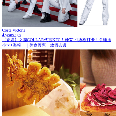
Costa Victoria
4 years ago
【香港】女團COLLAR代言KFC！仲有1:1紙板打卡！食雞送
小卡+海報！｜美食優惠｜放假去邊