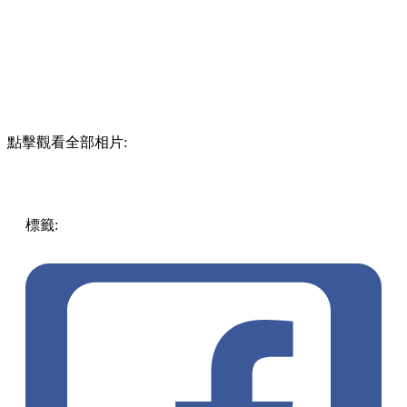
點擊觀看全部相片:
標籤:
放假去邊!? - 香港篇
香港
美食
生活日常
嘉多娜餅店
嘉多利餅店