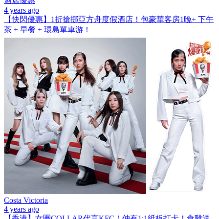
酒店優惠
4 years ago
【快閃優惠】1折搶挪亞方舟度假酒店！包豪華客房1晚+ 下午
茶 + 早餐 + 環島單車游！
Costa Victoria
4 years ago
【香港】女團COLLAR代言KFC！仲有1:1紙板打卡！食雞送