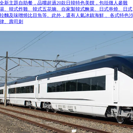
全新主題自助餐，品嚐超過20款日韓特色美饌，包括燉人參雞
湯、韓式炸雞、韓式五花腩、自家製韓式醃菜、日式串燒、日式
拉麵及味噌燒比目魚等。此外，還有人氣冰鎮海鮮 、各式特色
律、壽司刺