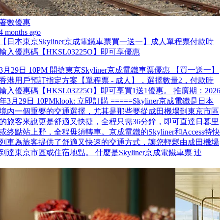
著數優惠
4 months ago
【日本東京Skyliner京成電鐵車票買一送一】成人單程票付款時
輸入優惠碼【HKSL03225O】即可享優惠
3月29日 10PM 開搶東京Skyliner京成電鐵車票優惠 【買一送一】
香港用戶預訂指定方案【單程票 - 成人】，選擇數量2，付款時
輸入優惠碼【HKSL03225O】即可享買1送1優惠。 推廣期：202
年3月29日 10PMklook: 立即訂購 =====Skyliner京成電鐵是日本
境內一個重要的交通選擇，尤其是那些要從成田機場到東京市區
的旅客來說更是舒適又快捷，全程只需36分鐘，即可直達日暮里
或終點站上野，全程毋須轉車。京成電鐵的Skyliner和Access特快
列車為旅客提供了舒適又快速的交通方式，讓您輕鬆由成田機場
到達東京市區或住宿地點。 什麼是Skyliner京成電鐵車票 連