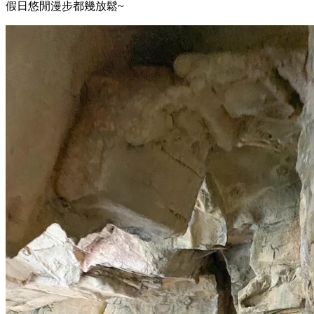
假日悠閒漫步都幾放鬆~