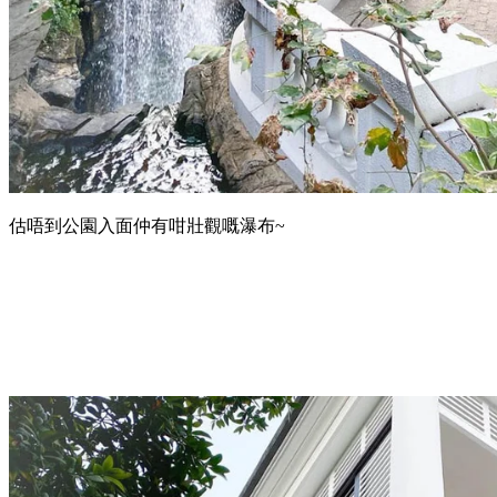
估唔到公園入面仲有咁壯觀嘅瀑布~