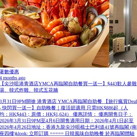
著數優惠
4 months ago
【尖沙咀港青酒店YMCA再臨閣自助餐買一送一】$443歎人參雞
湯、韓式炸雞、韓式五花腩
3月31日9PM開搶 港青酒店 YMCA再臨閣自助餐 【旅行瘋賞Deal
- 快閃買一送一】自助晚餐｜復活節適用 只需HK$886起（人
均：HK$443；原價：HK$1,624） 優惠詳情： 優惠開售日子：
2026年3月31日9PM至4月6日開售適用日期：2026年4月1日起至
2026年4月26日地址：香港九龍尖沙咀梳士巴利道41號再臨閣 (南
座四樓)klook: 立即訂購 ===== 日韓風味自助晚餐 於再臨閣體驗