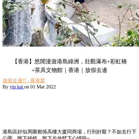
【香港】悠閒漫遊港島綠洲，壯觀瀑布+彩虹橋
+茶具文物館｜香港｜放假去邊
放假去邊!? - 香港篇
By
yip kat
on 01 Mar 2022
港島區好似周圍都係高樓大廈同商場，行到好厭？不如去行下
公園，睇下綠植，散下步放鬆下心情啦~