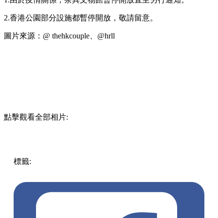
2.香港公園部分設施都暫停開放，敬請留意。
圖片來源：@ thehkcouple、@hrll
點擊觀看全部相片:
標籤:
放假去邊!? - 香港篇
香港好去處
遊點
香港
香港打卡
打卡好去處
約會好去處
香港公園
茶具博物館