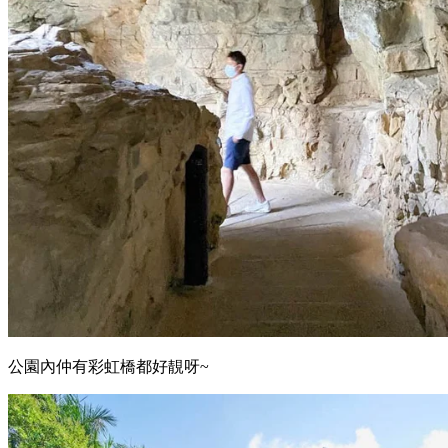
公園內仲有彩虹橋都好靚呀~