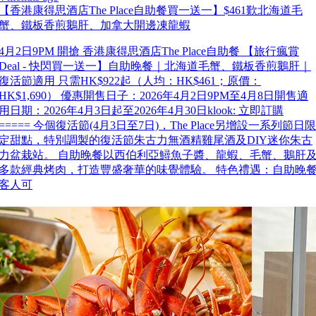
【香港康得思酒店The Place自助餐買一送一】$461歎北海道毛
蟹、鐵板香煎鵝肝、加拿大開邊凍龍蝦
4月2日9PM 開搶 香港康得思酒店The Place自助餐 【旅行瘋賞
Deal - 快閃買一送一】自助晚餐｜北海道毛蟹、鐵板香煎鵝肝｜
復活節適用 只需HK$922起（人均：HK$461；原價：
HK$1,690） 優惠開售日子：2026年4月2日9PM至4月8日開售適
用日期：2026年4月3日起至2026年4月30日klook: 立即訂購
===== 今個復活節(4月3日至7日)，The Place另增設一系列節日限
定甜點，特別調製的復活節朱古力無酒精雞尾酒及DIY迷你朱古
力盆栽站。 自助晚餐以西伯利亞鱘魚子醬、龍蝦、毛蟹、鵝肝
多款經典烤肉，打造豐盛奢華的味覺體驗。 特色禮遇：自助晚
客人可