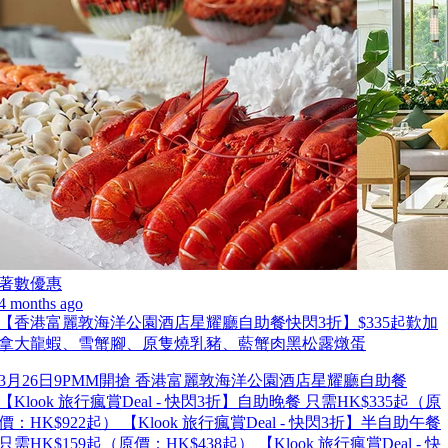
著數優惠
4 months ago
【香港富麗敦海洋公園酒店星耀廳自助餐快閃3折】$335起歎加
拿大龍蝦、雪蟹腳、原隻燒乳豬、藍蟹肉黑松露燉蛋
3月26日9PMM開搶 香港富麗敦海洋公園酒店星耀廳自助餐
【Klook 旅行瘋賞Deal - 快閃3折】自助晚餐 只需HK$335起（原
價：HK$922起） 【Klook 旅行瘋賞Deal - 快閃3折】半自助午餐
只需HK$159起（原價：HK$438起） 【Klook 旅行瘋賞Deal - 快