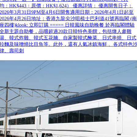
均：HK$443；原價：HK$1,624） 優惠詳情： 優惠開售日子：
2026年3月31日9PM至4月6日開售適用日期：2026年4月1日起至
2026年4月26日地址：香港九龍尖沙咀梳士巴利道41號再臨閣 (南
座四樓)klook: 立即訂購 ===== 日韓風味自助晚餐 於再臨閣體驗
全新主題自助餐，品嚐超過20款日韓特色美饌，包括燉人參雞
湯、韓式炸雞、韓式五花腩、自家製韓式醃菜、日式串燒、日式
拉麵及味噌燒比目魚等。此外，還有人氣冰鎮海鮮 、各式特色
律、壽司刺