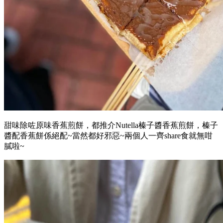
甜味除咗原味香蕉煎餅，都推介Nutella榛子醬香蕉煎餅，榛子
醬配香蕉餅係絕配~當然都好邪惡~兩個人一齊share食就無咁
膩啦~