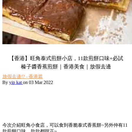
【香港】旺角泰式煎餅小店，11款煎餅口味+必試
榛子醬香蕉煎餅｜香港美食｜放假去邊
放假去邊!? - 香港篇
By
yip kat
on 03 Mar 2022
今次介紹旺角小食店，可以食到香脆泰式香蕉餅~另外仲有11
款煎餅口味，款款都咁正~