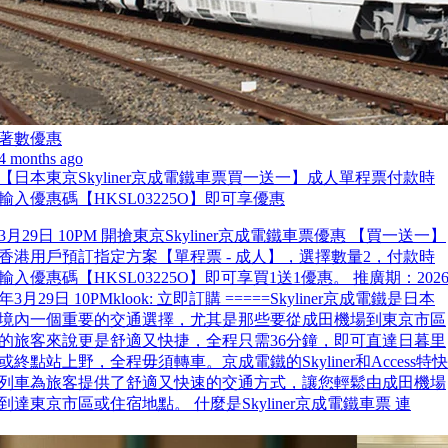
著數優惠
4 months ago
【日本東京Skyliner京成電鐵車票買一送一】成人單程票付款時
輸入優惠碼【HKSL03225O】即可享優惠
3月29日 10PM 開搶東京Skyliner京成電鐵車票優惠 【買一送一】
香港用戶預訂指定方案【單程票 - 成人】，選擇數量2，付款時
輸入優惠碼【HKSL03225O】即可享買1送1優惠。 推廣期：202
年3月29日 10PMklook: 立即訂購 =====Skyliner京成電鐵是日本
境內一個重要的交通選擇，尤其是那些要從成田機場到東京市區
的旅客來說更是舒適又快捷，全程只需36分鐘，即可直達日暮里
或終點站上野，全程毋須轉車。京成電鐵的Skyliner和Access特快
列車為旅客提供了舒適又快速的交通方式，讓您輕鬆由成田機場
到達東京市區或住宿地點。 什麼是Skyliner京成電鐵車票 連