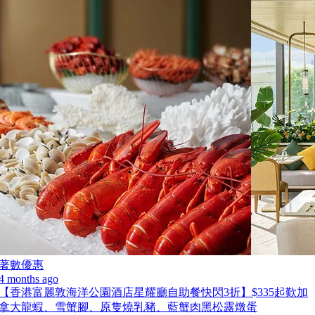
著數優惠
4 months ago
【香港富麗敦海洋公園酒店星耀廳自助餐快閃3折】$335起歎加
拿大龍蝦、雪蟹腳、原隻燒乳豬、藍蟹肉黑松露燉蛋