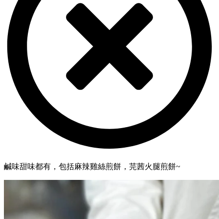
鹹味甜味都有，包括麻辣雞絲煎餅，芫茜火腿煎餅~