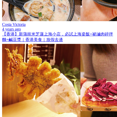
Costa Victoria
4 years ago
【香港】新蒲崗米芝蓮上海小店，必試上海粢飯+祕滷肉碎拌
麵+鹹豆漿｜香港美食｜放假去邊