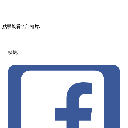
點擊觀看全部相片:
標籤:
放假去邊!? - 香港篇
香港好去處
香港小食
香港
美食
旺角美食
旺角小食
旺角煎餅
煎餅
泰式小食