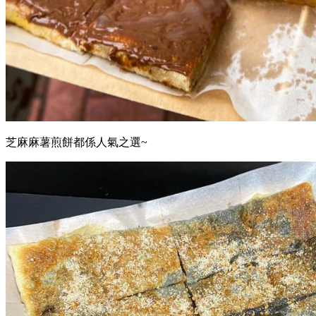
芝麻麻薯煎餅都係人氣之選~