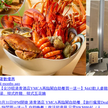
著數優惠
4 months ago
【尖沙咀港青酒店YMCA再臨閣自助餐買一送一】$443歎人參雞
湯、韓式炸雞、韓式五花腩
3月31日9PM開搶 港青酒店 YMCA再臨閣自助餐 【旅行瘋賞Deal
- 快閃買一送一】自助晚餐｜復活節適用 只需HK$886起（人