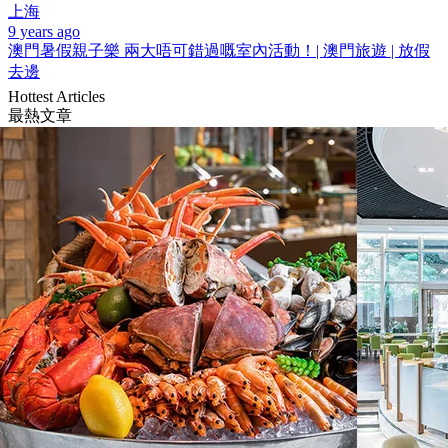
上海
9 years ago
澳門暑假親子樂 兩大唔可錯過嘅室內活動！| 澳門旅遊 | 放假
去邊
Hottest Articles
最熱文章