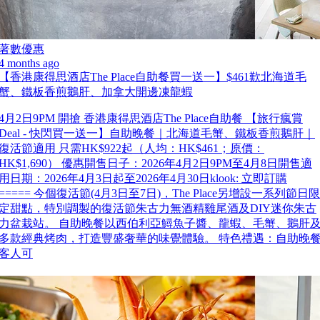
著數優惠
4 months ago
【香港康得思酒店The Place自助餐買一送一】$461歎北海道毛
蟹、鐵板香煎鵝肝、加拿大開邊凍龍蝦
4月2日9PM 開搶 香港康得思酒店The Place自助餐 【旅行瘋賞
Deal - 快閃買一送一】自助晚餐｜北海道毛蟹、鐵板香煎鵝肝｜
復活節適用 只需HK$922起（人均：HK$461；原價：
HK$1,690） 優惠開售日子：2026年4月2日9PM至4月8日開售適
用日期：2026年4月3日起至2026年4月30日klook: 立即訂購
===== 今個復活節(4月3日至7日)，The Place另增設一系列節日限
定甜點，特別調製的復活節朱古力無酒精雞尾酒及DIY迷你朱古
力盆栽站。 自助晚餐以西伯利亞鱘魚子醬、龍蝦、毛蟹、鵝肝
多款經典烤肉，打造豐盛奢華的味覺體驗。 特色禮遇：自助晚
客人可