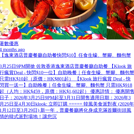
著數優惠
4 months ago
【逸東酒店普慶餐廳自助餐快閃$10】任食生蠔、蟹腳、麵包蟹
3月25日9PM開搶 佐敦香港逸東酒店普慶餐廳自助餐 【Klook 旅
行瘋賞Deal - 快閃$10一位】自助晚餐｜任食生蠔、蟹腳、麵包
只需HK$10起（原價：HK$801起） 【Klook 旅行瘋賞 Deal - 快
閃買一送一】自助晚餐｜任食生蠔、蟹腳、麵包蟹 只需HK$918
起（人均：HK$459，原價：HK$1,602起） 優惠詳情： 優惠開
日子：2026年3月25日9PM起至3月31日開售適用日期：2026年3
月25日至4月30日klook: 立即訂購 ===== 韓風美食派對夜 (2026年
1月12日至3月29日) 新一年，普慶餐廳將化身成充滿首爾街頭風
情的韓式派對場地！讓您沉