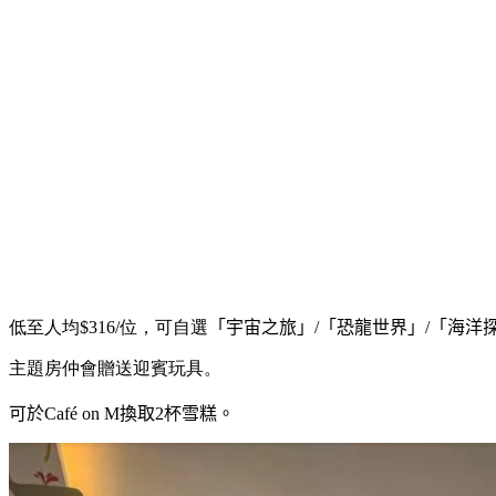
低至人均$316/位，可自選
「宇宙之旅」
/
「恐龍世界」
/
「海洋
主題房仲會贈送迎賓玩具。
可於
Caf
é
on M
換取
2
杯雪糕。