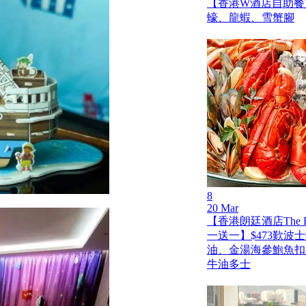
【香港W酒店自助餐買
蠔、龍蝦、雪蟹腳
8
20 Mar
【香港朗廷酒店The Fo
一送一】$473歎波
油、金湯海參鮑魚扣
牛油多士