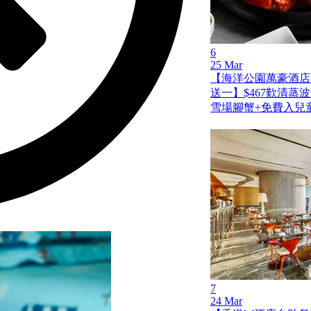
6
25 Mar
【海洋公園萬豪酒店
送一】$467歎清蒸
雪場腳蟹+免費入兒
7
24 Mar