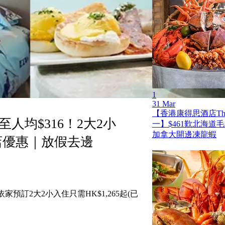
1
31 Mar
【香港康得思酒店The
均$316！2大2小
一】$461歎北海道
加拿大開邊凍龍蝦
店優惠｜放假去邊
家預訂2大2小入住只需HK$1,265起(已