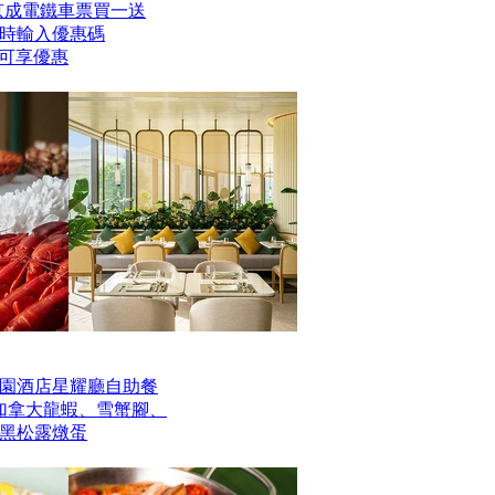
er京成電鐵車票買一送
時輸入優惠碼
】即可享優惠
園酒店星耀廳自助餐
歎加拿大龍蝦、雪蟹腳、
黑松露燉蛋