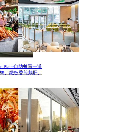
 Place自助餐買一送
毛蟹、鐵板香煎鵝肝、