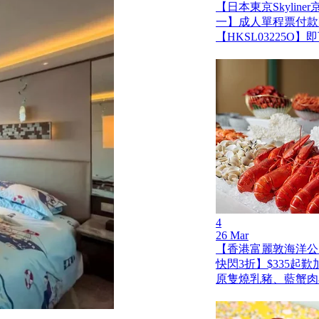
【日本東京Skylin
一】成人單程票付款
【HKSL03225O
4
26 Mar
【香港富麗敦海洋公
快閃3折】$335起
原隻燒乳豬、藍蟹肉