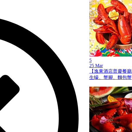
5
25 Mar
【逸東酒店普慶餐廳
生蠔、蟹腳、麵包蟹