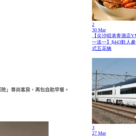
2
30 Mar
【尖沙咀港青酒店Y
一送一】$443歎人
式五花腩
探險」尊尚客房，再包自助早餐。
3
27 Mar