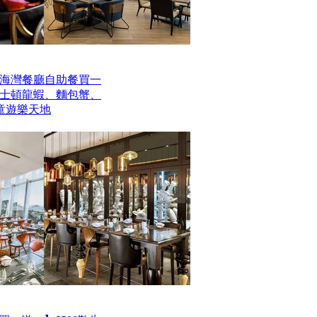
海灣餐廳自助餐買一
波士頓龍蝦、麵包蟹、
童遊樂天地