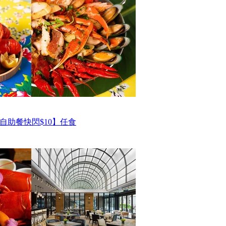
自助餐快閃$10】任食