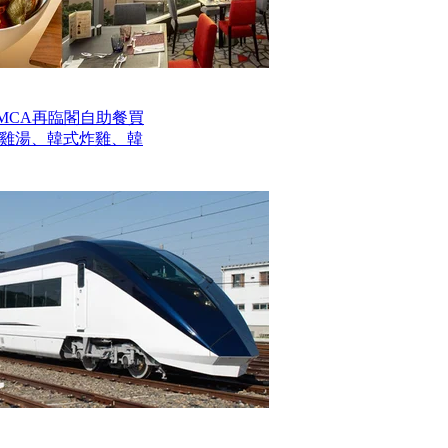
MCA再臨閣自助餐買
參雞湯、韓式炸雞、韓