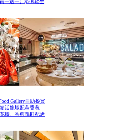
一送一】$509歎生
od Gallery自助餐買
士頓活龍蝦配蒜香蔥
花膠、香煎鴨肝配烤