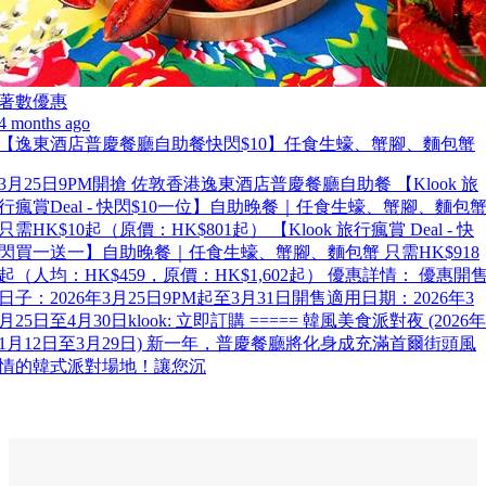
著數優惠
4 months ago
【逸東酒店普慶餐廳自助餐快閃$10】任食生蠔、蟹腳、麵包蟹
3月25日9PM開搶 佐敦香港逸東酒店普慶餐廳自助餐 【Klook 旅
行瘋賞Deal - 快閃$10一位】自助晚餐｜任食生蠔、蟹腳、麵包
只需HK$10起（原價：HK$801起） 【Klook 旅行瘋賞 Deal - 快
閃買一送一】自助晚餐｜任食生蠔、蟹腳、麵包蟹 只需HK$918
起（人均：HK$459，原價：HK$1,602起） 優惠詳情： 優惠開
日子：2026年3月25日9PM起至3月31日開售適用日期：2026年3
月25日至4月30日klook: 立即訂購 ===== 韓風美食派對夜 (2026年
1月12日至3月29日) 新一年，普慶餐廳將化身成充滿首爾街頭風
情的韓式派對場地！讓您沉