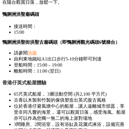
在陽台觀賞日落，放鬆一下。
鴨脷洲洪聖廟碼頭
接送時間：
15:00
鴨脷洲洪聖街洪聖古廟碼頭（即鴨脷洲觀光碼頭6號梯台）
請參閱
地圖
由利東地鐵站A1出口步行5-10分鐘即可到達
登船時間：15:00 – 19:00
離船時間：11:00 (翌日)
香港仔英式船屋體驗
65尺英式船屋， 3層活動空間 (共2,100 平方尺)
古香以木製和竹製的傢俱塑造出英式復古風格
位於香港仔避風塘中心的船屋，讓人遠離城市煩囂，享
受非同凡響的海景， 還可以觀賞日落，感受海風。船屋
亦可以作為您獨一無二的海上派對場地
3間睡房、2間浴室，設有浴缸及花灑式淋浴，設備完善