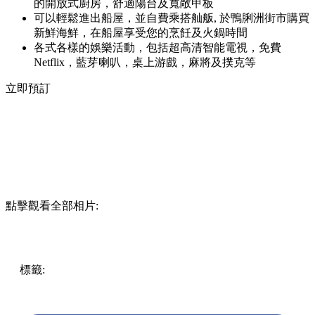
的開放式廚房，舒適陽台及寬敞甲板
可以輕鬆進出船屋，並自費乘搭舢舨, 於鴨脷洲街市購買
新鮮海鮮，在船屋享受您的烹飪及火鍋時間
各式各樣的娛樂活動，包括超高清智能電視，免費
Netflix，藍芽喇叭，桌上游戲，麻將及撲克等
立即預訂
點擊觀看全部相片:
標籤:
著數優惠
香港
放假去邊!? - 香港篇
香港好去處
遊點
打卡
香港
生活日常
香港仔
吃喝玩樂優惠
香港打卡
鴨脷洲
船屋
船屋打卡
英式船屋
體驗優惠