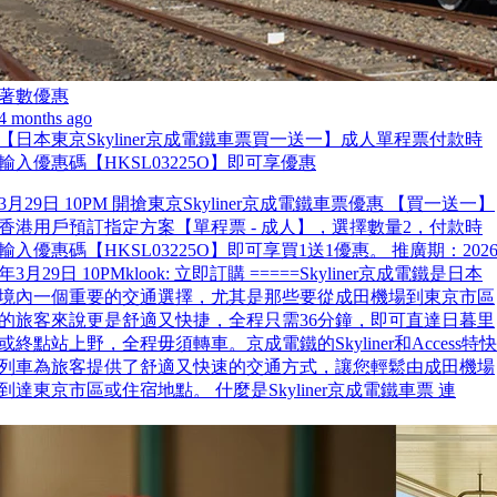
著數優惠
4 months ago
【日本東京Skyliner京成電鐵車票買一送一】成人單程票付款時
輸入優惠碼【HKSL03225O】即可享優惠
3月29日 10PM 開搶東京Skyliner京成電鐵車票優惠 【買一送一】
香港用戶預訂指定方案【單程票 - 成人】，選擇數量2，付款時
輸入優惠碼【HKSL03225O】即可享買1送1優惠。 推廣期：202
年3月29日 10PMklook: 立即訂購 =====Skyliner京成電鐵是日本
境內一個重要的交通選擇，尤其是那些要從成田機場到東京市區
的旅客來說更是舒適又快捷，全程只需36分鐘，即可直達日暮里
或終點站上野，全程毋須轉車。京成電鐵的Skyliner和Access特快
列車為旅客提供了舒適又快速的交通方式，讓您輕鬆由成田機場
到達東京市區或住宿地點。 什麼是Skyliner京成電鐵車票 連