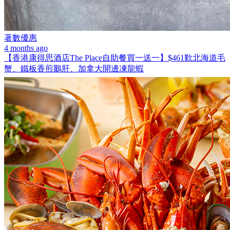
著數優惠
4 months ago
【香港康得思酒店The Place自助餐買一送一】$461歎北海道毛
蟹、鐵板香煎鵝肝、加拿大開邊凍龍蝦