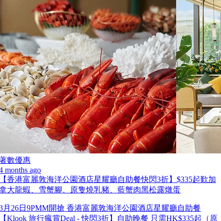
著數優惠
4 months ago
【香港富麗敦海洋公園酒店星耀廳自助餐快閃3折】$335起歎加
拿大龍蝦、雪蟹腳、原隻燒乳豬、藍蟹肉黑松露燉蛋
3月26日9PMM開搶 香港富麗敦海洋公園酒店星耀廳自助餐
【Klook 旅行瘋賞Deal - 快閃3折】自助晚餐 只需HK$335起（原