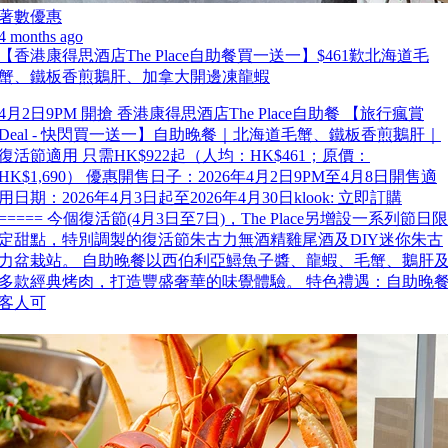
著數優惠
4 months ago
【香港康得思酒店The Place自助餐買一送一】$461歎北海道毛
蟹、鐵板香煎鵝肝、加拿大開邊凍龍蝦
4月2日9PM 開搶 香港康得思酒店The Place自助餐 【旅行瘋賞
Deal - 快閃買一送一】自助晚餐｜北海道毛蟹、鐵板香煎鵝肝｜
復活節適用 只需HK$922起（人均：HK$461；原價：
HK$1,690） 優惠開售日子：2026年4月2日9PM至4月8日開售適
用日期：2026年4月3日起至2026年4月30日klook: 立即訂購
===== 今個復活節(4月3日至7日)，The Place另增設一系列節日限
定甜點，特別調製的復活節朱古力無酒精雞尾酒及DIY迷你朱古
力盆栽站。 自助晚餐以西伯利亞鱘魚子醬、龍蝦、毛蟹、鵝肝
多款經典烤肉，打造豐盛奢華的味覺體驗。 特色禮遇：自助晚
客人可