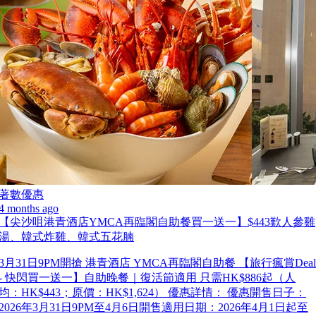
著數優惠
4 months ago
【尖沙咀港青酒店YMCA再臨閣自助餐買一送一】$443歎人參雞
湯、韓式炸雞、韓式五花腩
3月31日9PM開搶 港青酒店 YMCA再臨閣自助餐 【旅行瘋賞Deal
- 快閃買一送一】自助晚餐｜復活節適用 只需HK$886起（人
均：HK$443；原價：HK$1,624） 優惠詳情： 優惠開售日子：
2026年3月31日9PM至4月6日開售適用日期：2026年4月1日起至