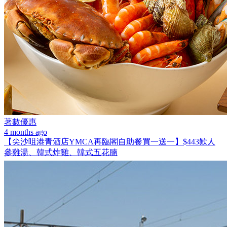
著數優惠
4 months ago
【尖沙咀港青酒店YMCA再臨閣自助餐買一送一】$443歎人
參雞湯、韓式炸雞、韓式五花腩