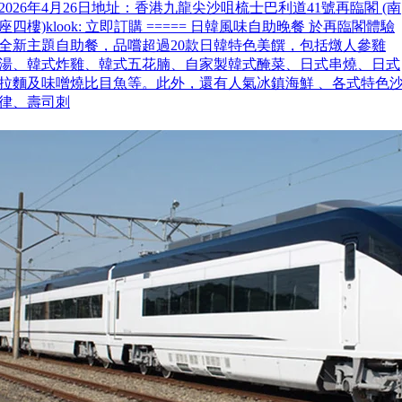
2026年4月26日地址：香港九龍尖沙咀梳士巴利道41號再臨閣 (南
座四樓)klook: 立即訂購 ===== 日韓風味自助晚餐 於再臨閣體驗
全新主題自助餐，品嚐超過20款日韓特色美饌，包括燉人參雞
湯、韓式炸雞、韓式五花腩、自家製韓式醃菜、日式串燒、日式
拉麵及味噌燒比目魚等。此外，還有人氣冰鎮海鮮 、各式特色
律、壽司刺