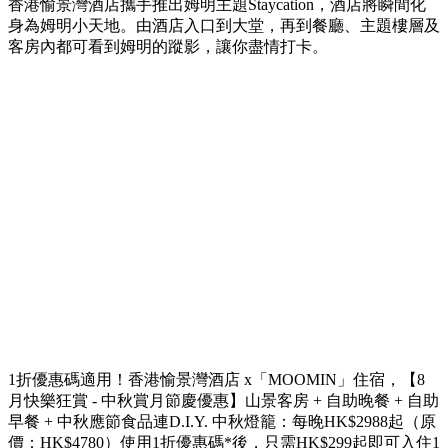
香港愉景灣酒店攜手推出姆明主題Staycation，酒店將瞬間化
身為姆明小天地。由酒店入口到大堂，再到餐廳、主題樓層及
客房內都可看到姆明的蹤影，讓你盡情打卡。
1折優惠碼適用！香港愉景灣酒店 x「MOOMIN」住宿，【8
月快樂狂賞 - 中秋賞月節慶優惠】山景客房 + 自助晚餐 + 自助
早餐 + 中秋應節食品連D.I.Y. 中秋燈籠：每晚HK$2988起（原
價：HK$4780）使用1折優惠碼*後，只需HK$299起即可入住1