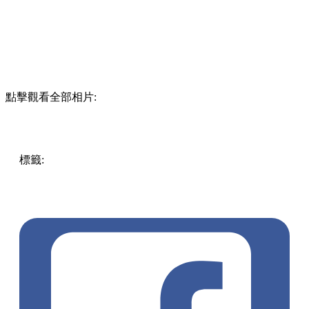
點擊觀看全部相片:
標籤:
酒店優惠
著數優惠
香港
放假去邊!? - 香港篇
香港好
去處
遊點
香港
愉景灣
姆明
生活日常
酒店住宿
主題房
Staycation
愉景灣酒店
吃喝玩樂優惠
快速優惠
愉景灣
staycation
主題下午茶