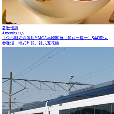
著數優惠
4 months ago
【尖沙咀港青酒店YMCA再臨閣自助餐買一送一】$443歎人
參雞湯、韓式炸雞、韓式五花腩