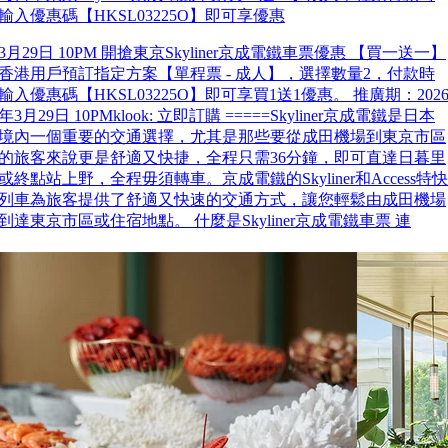
輸入優惠碼【HKSL03225O】即可享優惠
3月29日 10PM 開搶東京Skyliner京成電鐵車票優惠 【買一送一】
香港用戶預訂指定方案【單程票 - 成人】，選擇數量2，付款時
輸入優惠碼【HKSL03225O】即可享買1送1優惠。 推廣期：202
年3月29日 10PMklook: 立即訂購 =====Skyliner京成電鐵是日本
境內一個重要的交通選擇，尤其是那些要從成田機場到東京市區
的旅客來說更是舒適又快捷，全程只需36分鐘，即可直達日暮里
或終點站上野，全程毋須轉車。京成電鐵的Skyliner和Access特快
列車為旅客提供了舒適又快速的交通方式，讓您輕鬆由成田機場
到達東京市區或住宿地點。 什麼是Skyliner京成電鐵車票 連