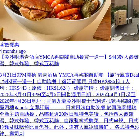
著數優惠
4 months ago
【尖沙咀港青酒店YMCA再臨閣自助餐買一送一】$443歎人參雞
湯、韓式炸雞、韓式五花腩
3月31日9PM開搶 港青酒店 YMCA再臨閣自助餐 【旅行瘋賞Deal
- 快閃買一送一】自助晚餐｜復活節適用 只需HK$886起（人
均：HK$443；原價：HK$1,624） 優惠詳情： 優惠開售日子：
2026年3月31日9PM至4月6日開售適用日期：2026年4月1日起至
2026年4月26日地址：香港九龍尖沙咀梳士巴利道41號再臨閣 (南
座四樓)klook: 立即訂購 ===== 日韓風味自助晚餐 於再臨閣體驗
全新主題自助餐，品嚐超過20款日韓特色美饌，包括燉人參雞
湯、韓式炸雞、韓式五花腩、自家製韓式醃菜、日式串燒、日式
拉麵及味噌燒比目魚等。此外，還有人氣冰鎮海鮮 、各式特色
律、壽司刺