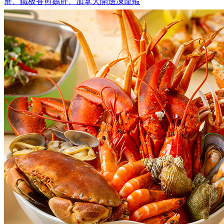
蟹、鐵板香煎鵝肝、加拿大開邊凍龍蝦