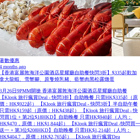
著數優惠
4 months ago
【香港富麗敦海洋公園酒店星耀廳自助餐快閃3折】$335起歎加
拿大龍蝦、雪蟹腳、原隻燒乳豬、藍蟹肉黑松露燉蛋
3月26日9PMM開搶 香港富麗敦海洋公園酒店星耀廳自助餐
【Klook 旅行瘋賞Deal - 快閃3折】自助晚餐 只需HK$335起（原
價：HK$922起） 【Klook 旅行瘋賞Deal - 快閃3折】半自助午餐
只需HK$159起（原價：HK$438起） 【Klook 旅行瘋賞Deal - 快
閃買1位 + 第2位$18HKD】自助晚餐 只需HK$940起（人均：
HK$470，原價：HK$1,844起） 【Klook 旅行瘋賞Deal -快閃買
送一 + 第3位$208HKD】自助晚餐 只需HK$1,214起（人均：
HK$404.7，原價：HK$2,765起） 【Klook 旅行瘋賞Dea