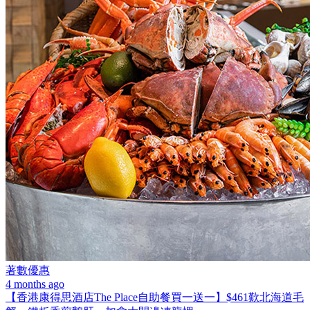
著數優惠
4 months ago
【香港康得思酒店The Place自助餐買一送一】$461歎北海道毛