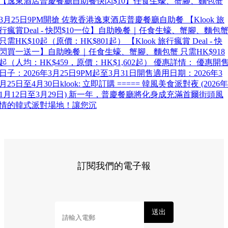
【逸東酒店普慶餐廳自助餐快閃$10】任食生蠔、蟹腳、麵包蟹
3月25日9PM開搶 佐敦香港逸東酒店普慶餐廳自助餐 【Klook 旅
行瘋賞Deal - 快閃$10一位】自助晚餐｜任食生蠔、蟹腳、麵包
只需HK$10起（原價：HK$801起） 【Klook 旅行瘋賞 Deal - 快
閃買一送一】自助晚餐｜任食生蠔、蟹腳、麵包蟹 只需HK$918
起（人均：HK$459，原價：HK$1,602起） 優惠詳情： 優惠開
日子：2026年3月25日9PM起至3月31日開售適用日期：2026年3
月25日至4月30日klook: 立即訂購 ===== 韓風美食派對夜 (2026年
1月12日至3月29日) 新一年，普慶餐廳將化身成充滿首爾街頭風
情的韓式派對場地！讓您沉
訂閱我們的電子報
送出