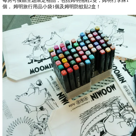
每房可獲贈主題限定禮品，包括姆明拖鞋2雙，姆明行李牌1
個， 姆明旅行用品小袋1個及姆明防蚊貼2盒！