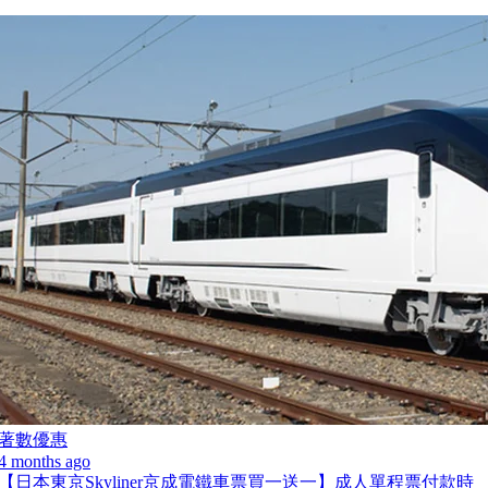
著數優惠
4 months ago
【日本東京Skyliner京成電鐵車票買一送一】成人單程票付款時