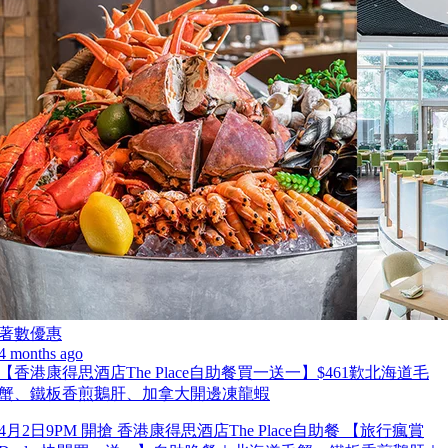
著數優惠
4 months ago
【香港康得思酒店The Place自助餐買一送一】$461歎北海道毛
蟹、鐵板香煎鵝肝、加拿大開邊凍龍蝦
4月2日9PM 開搶 香港康得思酒店The Place自助餐 【旅行瘋賞