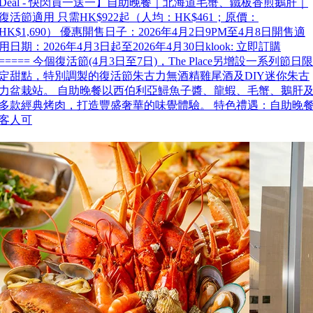
Deal - 快閃買一送一】自助晚餐｜北海道毛蟹、鐵板香煎鵝肝｜
復活節適用 只需HK$922起（人均：HK$461；原價：
HK$1,690） 優惠開售日子：2026年4月2日9PM至4月8日開售適
用日期：2026年4月3日起至2026年4月30日klook: 立即訂購
===== 今個復活節(4月3日至7日)，The Place另增設一系列節日限
定甜點，特別調製的復活節朱古力無酒精雞尾酒及DIY迷你朱古
力盆栽站。 自助晚餐以西伯利亞鱘魚子醬、龍蝦、毛蟹、鵝肝
多款經典烤肉，打造豐盛奢華的味覺體驗。 特色禮遇：自助晚
客人可