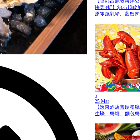
【香港富麗敦海洋公
快閃3折】$335起
原隻燒乳豬、藍蟹肉
5
25 Mar
【逸東酒店普慶餐廳
生蠔、蟹腳、麵包蟹