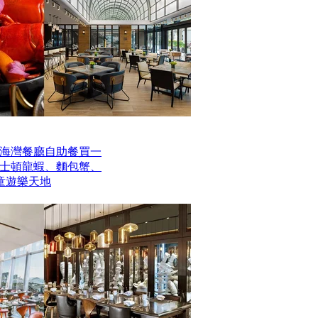
海灣餐廳自助餐買一
波士頓龍蝦、麵包蟹、
童遊樂天地