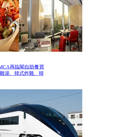
MCA再臨閣自助餐買
參雞湯、韓式炸雞、韓