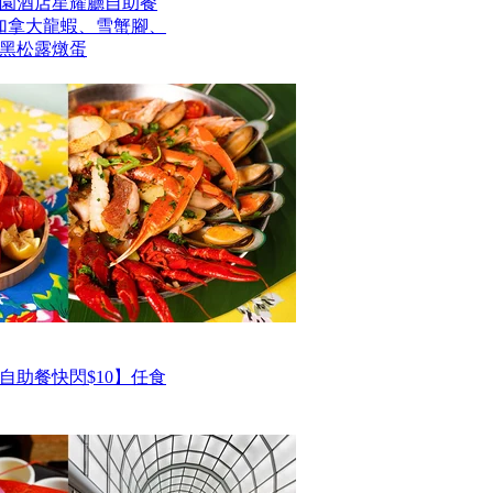
園酒店星耀廳自助餐
歎加拿大龍蝦、雪蟹腳、
黑松露燉蛋
自助餐快閃$10】任食