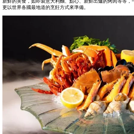
新鮮的美食，如即製意大利麵、點心、新鮮出爐的烤肉等等，
更以世界各國最地道的烹飪方式來準備。