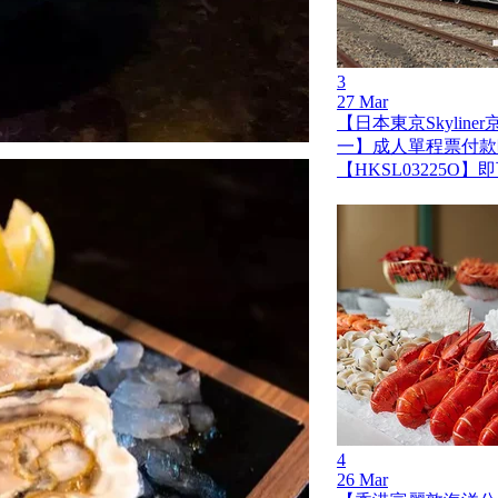
3
27 Mar
【日本東京Skylin
一】成人單程票付款
【HKSL03225O
4
26 Mar