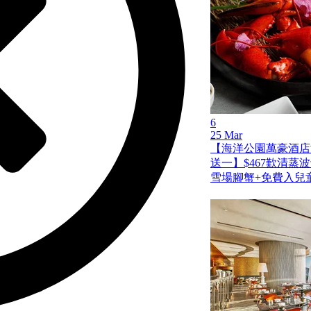
6
25 Mar
【海洋公園萬豪酒店
送一】$467歎清蒸
雪場腳蟹+免費入兒