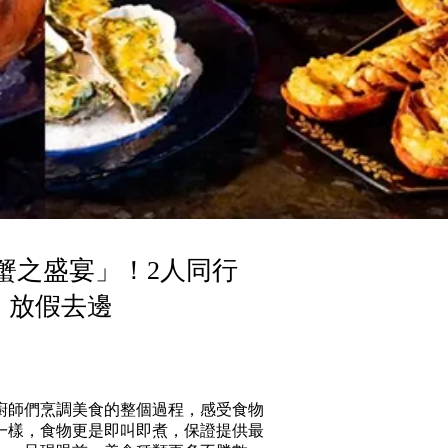
蟹之盛宴」！2人同行
｜放假去邊
廚師們烹調美食的整個過程，感受食物
一樣，食物更是即叫即煮，保證提供最