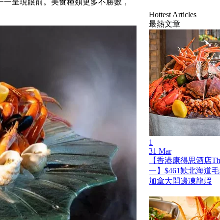
一一呈現眼前。美食種類更多不勝數，
Hottest Articles
最熱文章
1
31 Mar
【香港康得思酒店The
一】$461歎北海道
加拿大開邊凍龍蝦