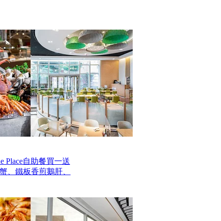
 Place自助餐買一送
毛蟹、鐵板香煎鵝肝、