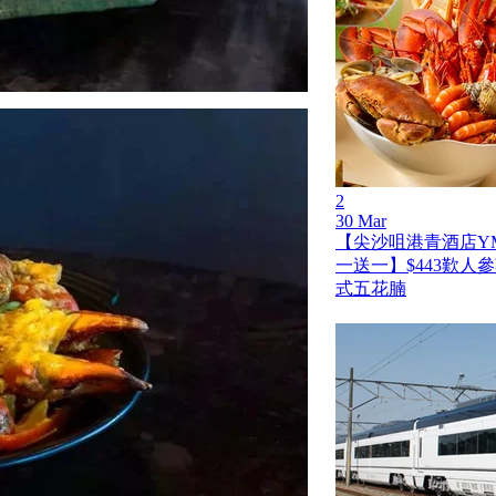
2
30 Mar
【尖沙咀港青酒店Y
一送一】$443歎人
式五花腩