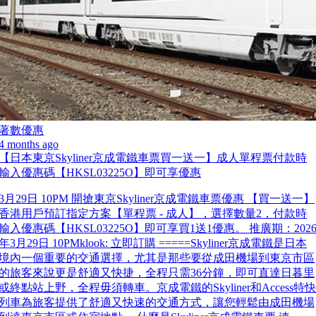
著數優惠
4 months ago
【日本東京Skyliner京成電鐵車票買一送一】成人單程票付款時
輸入優惠碼【HKSL03225O】即可享優惠
3月29日 10PM 開搶東京Skyliner京成電鐵車票優惠 【買一送一】
香港用戶預訂指定方案【單程票 - 成人】，選擇數量2，付款時
輸入優惠碼【HKSL03225O】即可享買1送1優惠。 推廣期：202
年3月29日 10PMklook: 立即訂購 =====Skyliner京成電鐵是日本
境內一個重要的交通選擇，尤其是那些要從成田機場到東京市區
的旅客來說更是舒適又快捷，全程只需36分鐘，即可直達日暮里
或終點站上野，全程毋須轉車。京成電鐵的Skyliner和Access特快
列車為旅客提供了舒適又快速的交通方式，讓您輕鬆由成田機場