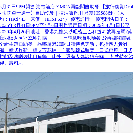
3月31日9PM開搶 港青酒店 YMCA再臨閣自助餐 【旅行瘋賞Deal
- 快閃買一送一】自助晚餐｜復活節適用 只需HK$886起（人
均：HK$443；原價：HK$1,624） 優惠詳情： 優惠開售日子：
2026年3月31日9PM至4月6日開售適用日期：2026年4月1日起至
2026年4月26日地址：香港九龍尖沙咀梳士巴利道41號再臨閣 (南
座四樓)klook: 立即訂購 ===== 日韓風味自助晚餐 於再臨閣體驗
全新主題自助餐，品嚐超過20款日韓特色美饌，包括燉人參雞
湯、韓式炸雞、韓式五花腩、自家製韓式醃菜、日式串燒、日式
拉麵及味噌燒比目魚等。此外，還有人氣冰鎮海鮮 、各式特色
律、壽司刺