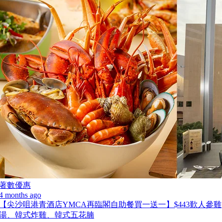
著數優惠
4 months ago
【尖沙咀港青酒店YMCA再臨閣自助餐買一送一】$443歎人參雞
湯、韓式炸雞、韓式五花腩