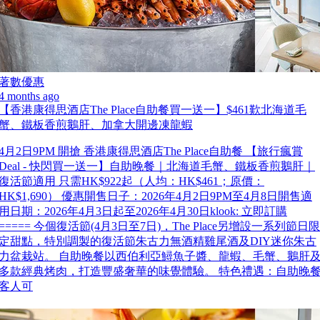
著數優惠
4 months ago
【香港康得思酒店The Place自助餐買一送一】$461歎北海道毛
蟹、鐵板香煎鵝肝、加拿大開邊凍龍蝦
4月2日9PM 開搶 香港康得思酒店The Place自助餐 【旅行瘋賞
Deal - 快閃買一送一】自助晚餐｜北海道毛蟹、鐵板香煎鵝肝｜
復活節適用 只需HK$922起（人均：HK$461；原價：
HK$1,690） 優惠開售日子：2026年4月2日9PM至4月8日開售適
用日期：2026年4月3日起至2026年4月30日klook: 立即訂購
===== 今個復活節(4月3日至7日)，The Place另增設一系列節日限
定甜點，特別調製的復活節朱古力無酒精雞尾酒及DIY迷你朱古
力盆栽站。 自助晚餐以西伯利亞鱘魚子醬、龍蝦、毛蟹、鵝肝
多款經典烤肉，打造豐盛奢華的味覺體驗。 特色禮遇：自助晚
客人可