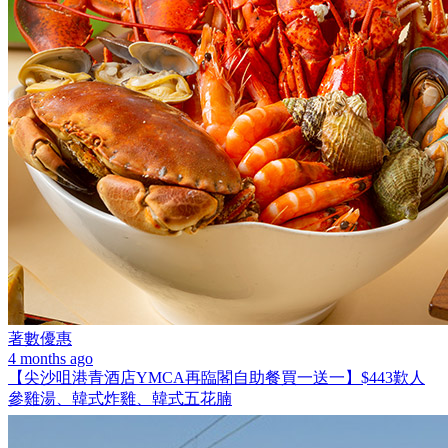
著數優惠
4 months ago
【尖沙咀港青酒店YMCA再臨閣自助餐買一送一】$443歎人
參雞湯、韓式炸雞、韓式五花腩