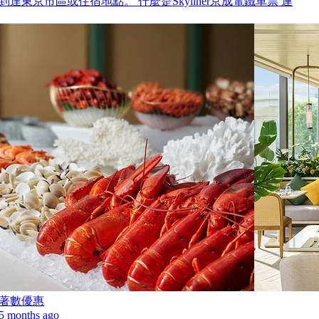
到達東京市區或住宿地點。 什麼是Skyliner京成電鐵車票 連
著數優惠
5 months ago