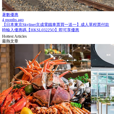
著數優惠
4 months ago
【日本東京Skyliner京成電鐵車票買一送一】成人單程票付款
時輸入優惠碼【HKSL03225O】即可享優惠
Hottest Articles
最熱文章