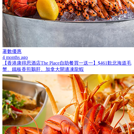
著數優惠
4 months ago
【香港康得思酒店The Place自助餐買一送一】$461歎北海道毛
蟹、鐵板香煎鵝肝、加拿大開邊凍龍蝦