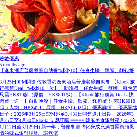
著數優惠
5 months ago
【逸東酒店普慶餐廳自助餐快閃$10】任食生蠔、蟹腳、麵包蟹
3月25日9PM開搶 佐敦香港逸東酒店普慶餐廳自助餐 【Klook 旅
行瘋賞Deal - 快閃$10一位】自助晚餐｜任食生蠔、蟹腳、麵包
只需HK$10起（原價：HK$801起） 【Klook 旅行瘋賞 Deal - 快
閃買一送一】自助晚餐｜任食生蠔、蟹腳、麵包蟹 只需HK$918
起（人均：HK$459，原價：HK$1,602起） 優惠詳情： 優惠開
日子：2026年3月25日9PM起至3月31日開售適用日期：2026年3
月25日至4月30日klook: 立即訂購 ===== 韓風美食派對夜 (2026年
1月12日至3月29日) 新一年，普慶餐廳將化身成充滿首爾街頭風
情的韓式派對場地！讓您沉