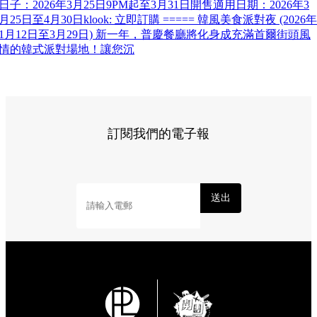
日子：2026年3月25日9PM起至3月31日開售適用日期：2026年3
月25日至4月30日klook: 立即訂購 ===== 韓風美食派對夜 (2026年
1月12日至3月29日) 新一年，普慶餐廳將化身成充滿首爾街頭風
情的韓式派對場地！讓您沉
訂閱我們的電子報
送出