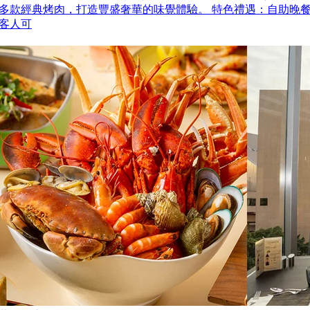
多款經典烤肉，打造豐盛奢華的味覺體驗。 特色禮遇：自助晚
客人可