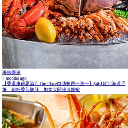
著數優惠
4 months ago
【香港康得思酒店The Place自助餐買一送一】$461歎北海道毛
蟹、鐵板香煎鵝肝、加拿大開邊凍龍蝦