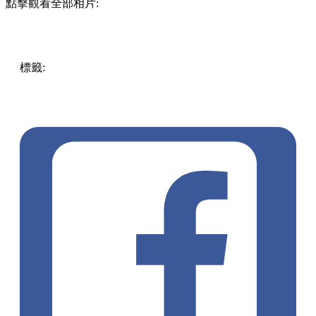
點擊觀看全部相片:
標籤:
酒店優惠
著數優惠
酒店
優惠
香港
香港好去處
打卡
海
洋公園
酒店住宿
香港酒店
無邊泳池
主題房
打卡酒店
吃喝
玩樂優惠
黃竹坑酒店
富麗敦海洋公園酒店
富麗敦集團
泳
池打卡