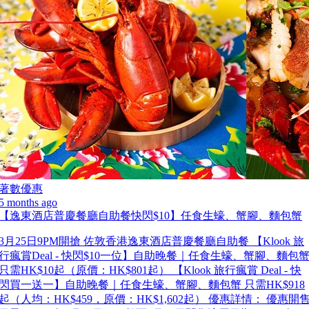
著數優惠
5 months ago
【逸東酒店普慶餐廳自助餐快閃$10】任食生蠔、蟹腳、麵包蟹
3月25日9PM開搶 佐敦香港逸東酒店普慶餐廳自助餐 【Klook 旅
行瘋賞Deal - 快閃$10一位】自助晚餐｜任食生蠔、蟹腳、麵包
只需HK$10起（原價：HK$801起） 【Klook 旅行瘋賞 Deal - 快
閃買一送一】自助晚餐｜任食生蠔、蟹腳、麵包蟹 只需HK$918
起（人均：HK$459，原價：HK$1,602起） 優惠詳情： 優惠開