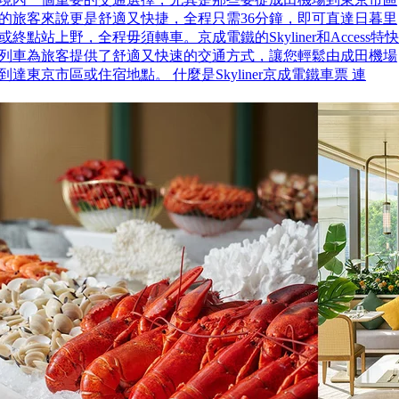
的旅客來說更是舒適又快捷，全程只需36分鐘，即可直達日暮里
或終點站上野，全程毋須轉車。京成電鐵的Skyliner和Access特快
列車為旅客提供了舒適又快速的交通方式，讓您輕鬆由成田機場
到達東京市區或住宿地點。 什麼是Skyliner京成電鐵車票 連