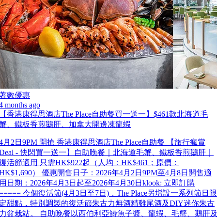
著數優惠
4 months ago
【香港康得思酒店The Place自助餐買一送一】$461歎北海道毛
蟹、鐵板香煎鵝肝、加拿大開邊凍龍蝦
4月2日9PM 開搶 香港康得思酒店The Place自助餐 【旅行瘋賞
Deal - 快閃買一送一】自助晚餐｜北海道毛蟹、鐵板香煎鵝肝｜
復活節適用 只需HK$922起（人均：HK$461；原價：
HK$1,690） 優惠開售日子：2026年4月2日9PM至4月8日開售適
用日期：2026年4月3日起至2026年4月30日klook: 立即訂購
===== 今個復活節(4月3日至7日)，The Place另增設一系列節日限
定甜點，特別調製的復活節朱古力無酒精雞尾酒及DIY迷你朱古
力盆栽站。 自助晚餐以西伯利亞鱘魚子醬、龍蝦、毛蟹、鵝肝