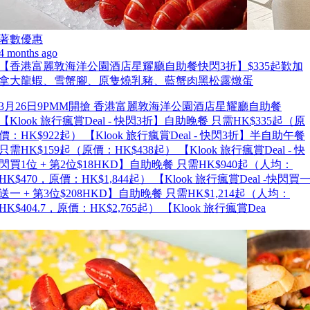
著數優惠
4 months ago
【香港富麗敦海洋公園酒店星耀廳自助餐快閃3折】$335起歎加
拿大龍蝦、雪蟹腳、原隻燒乳豬、藍蟹肉黑松露燉蛋
3月26日9PMM開搶 香港富麗敦海洋公園酒店星耀廳自助餐
【Klook 旅行瘋賞Deal - 快閃3折】自助晚餐 只需HK$335起（原
價：HK$922起） 【Klook 旅行瘋賞Deal - 快閃3折】半自助午餐
只需HK$159起（原價：HK$438起） 【Klook 旅行瘋賞Deal - 快
閃買1位 + 第2位$18HKD】自助晚餐 只需HK$940起（人均：
HK$470，原價：HK$1,844起） 【Klook 旅行瘋賞Deal -快閃買
送一 + 第3位$208HKD】自助晚餐 只需HK$1,214起（人均：
HK$404.7，原價：HK$2,765起） 【Klook 旅行瘋賞Dea