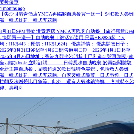
著數優惠
4 months ago
【尖沙咀港青酒店YMCA再臨閣自助餐買一送一】$443歎人參雞
湯、韓式炸雞、韓式五花腩
3月31日9PM開搶 港青酒店 YMCA再臨閣自助餐 【旅行瘋賞Deal
- 快閃買一送一】自助晚餐｜復活節適用 只需HK$886起（人
均：HK$443；原價：HK$1,624） 優惠詳情： 優惠開售日子：
2026年3月31日9PM至4月6日開售適用日期：2026年4月1日起至
2026年4月26日地址：香港九龍尖沙咀梳士巴利道41號再臨閣 (南
座四樓)klook: 立即訂購 ===== 日韓風味自助晚餐 於再臨閣體驗
全新主題自助餐，品嚐超過20款日韓特色美饌，包括燉人參雞
湯、韓式炸雞、韓式五花腩、自家製韓式醃菜、日式串燒、日式
拉麵及味噌燒比目魚等。此外，還有人氣冰鎮海鮮 、各式特色
律、壽司刺