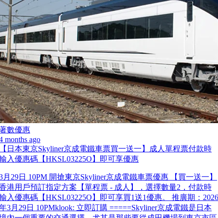
著數優惠
4 months ago
【日本東京Skyliner京成電鐵車票買一送一】成人單程票付款時
輸入優惠碼【HKSL03225O】即可享優惠
3月29日 10PM 開搶東京Skyliner京成電鐵車票優惠 【買一送一】
香港用戶預訂指定方案【單程票 - 成人】，選擇數量2，付款時
輸入優惠碼【HKSL03225O】即可享買1送1優惠。 推廣期：202
年3月29日 10PMklook: 立即訂購 =====Skyliner京成電鐵是日本
境內一個重要的交通選擇，尤其是那些要從成田機場到東京市區