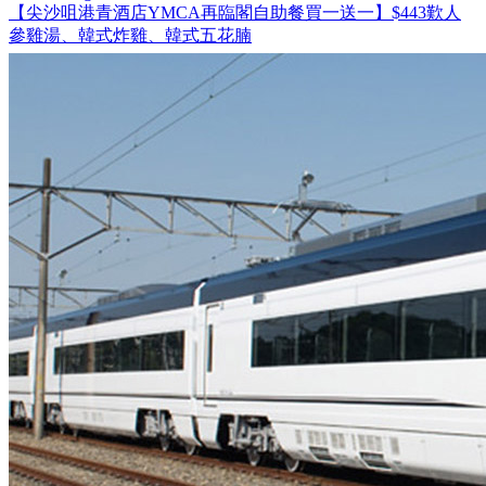
【尖沙咀港青酒店YMCA再臨閣自助餐買一送一】$443歎人
參雞湯、韓式炸雞、韓式五花腩