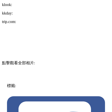
klook:
kkday:
trip.com:
點擊觀看全部相片:
標籤:
著數優惠
優惠
香港
香港好去處
地鐵
交通
港鐵
klook
吃喝玩樂優惠
門票優惠
機場快線
機鐵