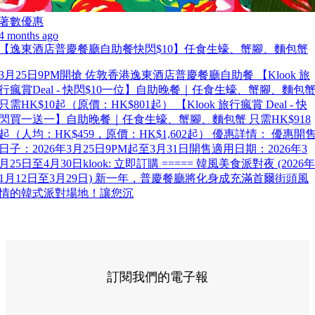
著數優惠
4 months ago
【逸東酒店普慶餐廳自助餐快閃$10】任食生蠔、蟹腳、麵包蟹
3月25日9PM開搶 佐敦香港逸東酒店普慶餐廳自助餐 【Klook 旅
行瘋賞Deal - 快閃$10一位】自助晚餐｜任食生蠔、蟹腳、麵包
只需HK$10起（原價：HK$801起） 【Klook 旅行瘋賞 Deal - 快
閃買一送一】自助晚餐｜任食生蠔、蟹腳、麵包蟹 只需HK$918
起（人均：HK$459，原價：HK$1,602起） 優惠詳情： 優惠開
日子：2026年3月25日9PM起至3月31日開售適用日期：2026年3
月25日至4月30日klook: 立即訂購 ===== 韓風美食派對夜 (2026年
1月12日至3月29日) 新一年，普慶餐廳將化身成充滿首爾街頭風
情的韓式派對場地！讓您沉
訂閱我們的電子報