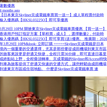
著數優惠
4 months ago
【日本東京Skyliner京成電鐵車票買一送一】成人單程票付款時
輸入優惠碼【HKSL03225O】即可享優惠
3月29日 10PM 開搶東京Skyliner京成電鐵車票優惠 【買一送一】
香港用戶預訂指定方案【單程票 - 成人】，選擇數量2，付款時
輸入優惠碼【HKSL03225O】即可享買1送1優惠。 推廣期：202
年3月29日 10PMklook: 立即訂購 =====Skyliner京成電鐵是日本
境內一個重要的交通選擇，尤其是那些要從成田機場到東京市區
的旅客來說更是舒適又快捷，全程只需36分鐘，即可直達日暮里
或終點站上野，全程毋須轉車。京成電鐵的Skyliner和Access特快
列車為旅客提供了舒適又快速的交通方式，讓您輕鬆由成田機場
到達東京市區或住宿地點。 什麼是Skyliner京成電鐵車票 連