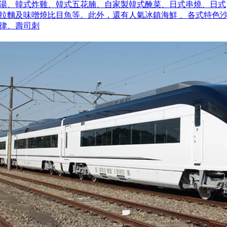
湯、韓式炸雞、韓式五花腩、自家製韓式醃菜、日式串燒、日式
拉麵及味噌燒比目魚等。此外，還有人氣冰鎮海鮮 、各式特色
律、壽司刺