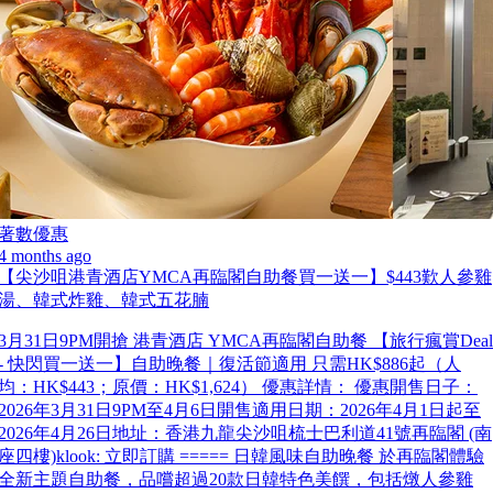
著數優惠
4 months ago
【尖沙咀港青酒店YMCA再臨閣自助餐買一送一】$443歎人參雞
湯、韓式炸雞、韓式五花腩
3月31日9PM開搶 港青酒店 YMCA再臨閣自助餐 【旅行瘋賞Deal
- 快閃買一送一】自助晚餐｜復活節適用 只需HK$886起（人
均：HK$443；原價：HK$1,624） 優惠詳情： 優惠開售日子：
2026年3月31日9PM至4月6日開售適用日期：2026年4月1日起至
2026年4月26日地址：香港九龍尖沙咀梳士巴利道41號再臨閣 (南
座四樓)klook: 立即訂購 ===== 日韓風味自助晚餐 於再臨閣體驗
全新主題自助餐，品嚐超過20款日韓特色美饌，包括燉人參雞