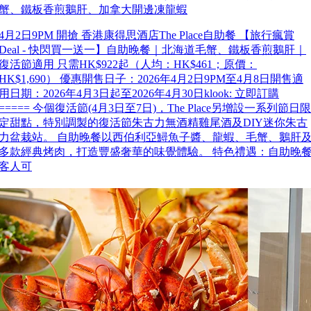
蟹、鐵板香煎鵝肝、加拿大開邊凍龍蝦
4月2日9PM 開搶 香港康得思酒店The Place自助餐 【旅行瘋賞
Deal - 快閃買一送一】自助晚餐｜北海道毛蟹、鐵板香煎鵝肝｜
復活節適用 只需HK$922起（人均：HK$461；原價：
HK$1,690） 優惠開售日子：2026年4月2日9PM至4月8日開售適
用日期：2026年4月3日起至2026年4月30日klook: 立即訂購
===== 今個復活節(4月3日至7日)，The Place另增設一系列節日限
定甜點，特別調製的復活節朱古力無酒精雞尾酒及DIY迷你朱古
力盆栽站。 自助晚餐以西伯利亞鱘魚子醬、龍蝦、毛蟹、鵝肝
多款經典烤肉，打造豐盛奢華的味覺體驗。 特色禮遇：自助晚
客人可