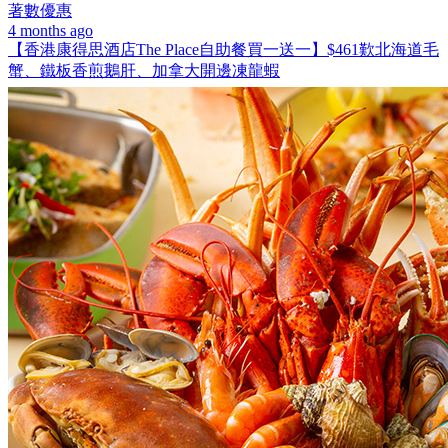
著數優惠
4 months ago
【香港康得思酒店The Place自助餐買一送一】$461歎北海道毛
蟹、鐵板香煎鵝肝、加拿大開邊凍龍蝦