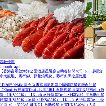
著數優惠
4 months ago
【香港富麗敦海洋公園酒店星耀廳自助餐快閃3折】$335起歎加
拿大龍蝦、雪蟹腳、原隻燒乳豬、藍蟹肉黑松露燉蛋
3月26日9PMM開搶 香港富麗敦海洋公園酒店星耀廳自助餐
【Klook 旅行瘋賞Deal - 快閃3折】自助晚餐 只需HK$335起（原
價：HK$922起） 【Klook 旅行瘋賞Deal - 快閃3折】半自助午餐
只需HK$159起（原價：HK$438起） 【Klook 旅行瘋賞Deal - 快
閃買1位 + 第2位$18HKD】自助晚餐 只需HK$940起（人均：