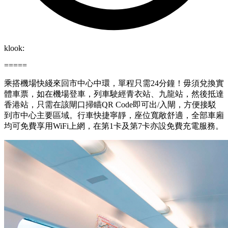
klook:
=====
乘搭機場快綫來回市中心中環，單程只需24分鐘！毋須兌換實
體車票，如在機場登車，列車駛經青衣站、九龍站，然後抵達
香港站，只需在該閘口掃瞄QR Code即可出/入閘，方便接駁
到市中心主要區域。行車快捷寧靜，座位寬敞舒適，全部車廂
均可免費享用WiFi上網，在第1卡及第7卡亦設免費充電服務。