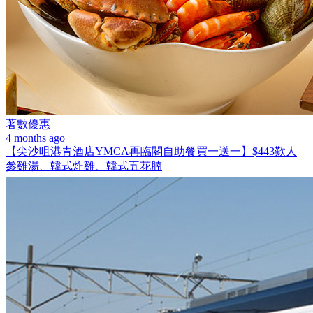
著數優惠
4 months ago
【尖沙咀港青酒店YMCA再臨閣自助餐買一送一】$443歎人
參雞湯、韓式炸雞、韓式五花腩