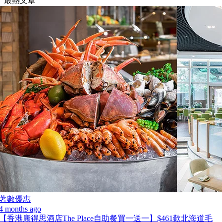
最熱文章
著數優惠
4 months ago
【香港康得思酒店The Place自助餐買一送一】$461歎北海道毛