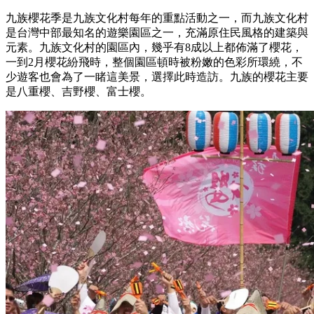
九族櫻花季是九族文化村每年的重點活動之一，而九族文化村
是台灣中部最知名的遊樂園區之一，充滿原住民風格的建築與
元素。九族文化村的園區內，幾乎有8成以上都佈滿了櫻花，
一到2月櫻花紛飛時，整個園區頓時被粉嫩的色彩所環繞，不
少遊客也會為了一睹這美景，選擇此時造訪。九族的櫻花主要
是八重櫻、吉野櫻、富士櫻。