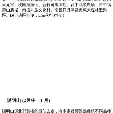
天元官、桃園拉拉山、新竹司馬庫斯、台中武陵農場、台中福
壽山農場、南投九族文化村、南投日月潭及奧萬大森林遊樂
區。睇下邊區方便，plan落行程啦！
陽明山
(2月中 - 3 月)
陽明山係北部賞櫻的最佳去處，有多處賞櫻景點種植不同品種