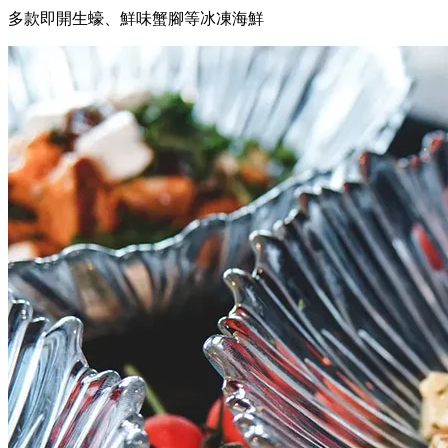
多款即開生蠔、鮮味蟹腳等冰凍海鮮