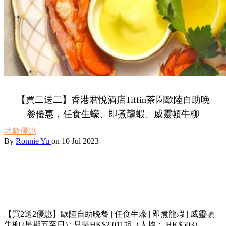
【買二送二】香港君悅酒店Tiffin茶園歐陸自助晚
餐優惠，任食生蠔、即煮龍蝦、威靈頓牛柳
著數優惠
By
Ronnie Yu
on 10 Jul 2023
【買2送2優惠】歐陸自助晚餐 | 任食生蠔 | 即煮龍蝦 | 威靈頓
牛柳 (星期五至日) : 只需HK$2,011起（人均： HK$503）