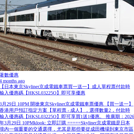
著數優惠
4 months ago
【日本東京Skyliner京成電鐵車票買一送一】成人單程票付款時
輸入優惠碼【HKSL03225O】即可享優惠
3月29日 10PM 開搶東京Skyliner京成電鐵車票優惠 【買一送一】
香港用戶預訂指定方案【單程票 - 成人】，選擇數量2，付款時
輸入優惠碼【HKSL03225O】即可享買1送1優惠。 推廣期：202
年3月29日 10PMklook: 立即訂購 =====Skyliner京成電鐵是日本
境內一個重要的交通選擇，尤其是那些要從成田機場到東京市區