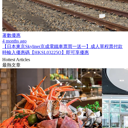
著數優惠
4 months ago
【日本東京Skyliner京成電鐵車票買一送一】成人單程票付款
時輸入優惠碼【HKSL03225O】即可享優惠
Hottest Articles
最熱文章