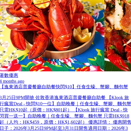
著數優惠
4 months ago
【逸東酒店普慶餐廳自助餐快閃$10】任食生蠔、蟹腳、麵包蟹
3月25日9PM開搶 佐敦香港逸東酒店普慶餐廳自助餐 【Klook 旅
行瘋賞Deal - 快閃$10一位】自助晚餐｜任食生蠔、蟹腳、麵包
只需HK$10起（原價：HK$801起） 【Klook 旅行瘋賞 Deal - 快
閃買一送一】自助晚餐｜任食生蠔、蟹腳、麵包蟹 只需HK$918
起（人均：HK$459，原價：HK$1,602起） 優惠詳情： 優惠開
日子：2026年3月25日9PM起至3月31日開售適用日期：2026年3