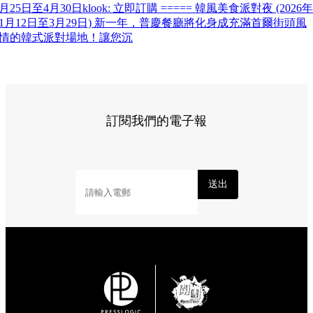
月25日至4月30日klook: 立即訂購 ===== 韓風美食派對夜 (2026年
1月12日至3月29日) 新一年，普慶餐廳將化身成充滿首爾街頭風
情的韓式派對場地！讓您沉
訂閱我們的電子報
送出