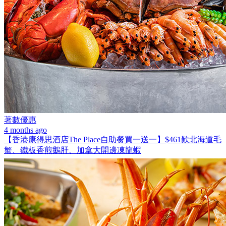
著數優惠
4 months ago
【香港康得思酒店The Place自助餐買一送一】$461歎北海道毛
蟹、鐵板香煎鵝肝、加拿大開邊凍龍蝦