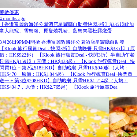
著數優惠
4 months ago
【香港富麗敦海洋公園酒店星耀廳自助餐快閃3折】$335起歎加
拿大龍蝦、雪蟹腳、原隻燒乳豬、藍蟹肉黑松露燉蛋
3月26日9PMM開搶 香港富麗敦海洋公園酒店星耀廳自助餐
【Klook 旅行瘋賞Deal - 快閃3折】自助晚餐 只需HK$335起（原
價：HK$922起） 【Klook 旅行瘋賞Deal - 快閃3折】半自助午餐
只需HK$159起（原價：HK$438起） 【Klook 旅行瘋賞Deal - 快
閃買1位 + 第2位$18HKD】自助晚餐 只需HK$940起（人均：
HK$470，原價：HK$1,844起） 【Klook 旅行瘋賞Deal -快閃買
送一 + 第3位$208HKD】自助晚餐 只需HK$1,214起（人均：
HK$404.7，原價：HK$2,765起） 【Klook 旅行瘋賞Dea