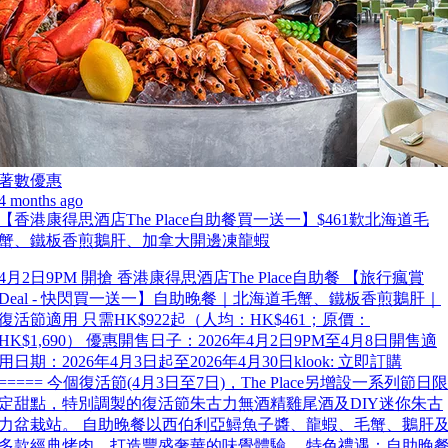
著數優惠
4 months ago
【香港康得思酒店The Place自助餐買一送一】$461歎北海道毛
蟹、鐵板香煎鵝肝、加拿大開邊凍龍蝦
4月2日9PM 開搶 香港康得思酒店The Place自助餐 【旅行瘋賞
Deal - 快閃買一送一】自助晚餐｜北海道毛蟹、鐵板香煎鵝肝｜
復活節適用 只需HK$922起（人均：HK$461；原價：
HK$1,690） 優惠開售日子：2026年4月2日9PM至4月8日開售適
用日期：2026年4月3日起至2026年4月30日klook: 立即訂購
===== 今個復活節(4月3日至7日)，The Place另增設一系列節日限
定甜點，特別調製的復活節朱古力無酒精雞尾酒及DIY迷你朱古
力盆栽站。 自助晚餐以西伯利亞鱘魚子醬、龍蝦、毛蟹、鵝肝
多款經典烤肉，打造豐盛奢華的味覺體驗。 特色禮遇：自助晚