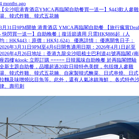
4 months ago
【尖沙咀港青酒店YMCA再臨閣自助餐買一送一】$443歎人參雞
湯、韓式炸雞、韓式五花腩
3月31日9PM開搶 港青酒店 YMCA再臨閣自助餐 【旅行瘋賞Deal
- 快閃買一送一】自助晚餐｜復活節適用 只需HK$886起（人
均：HK$443；原價：HK$1,624） 優惠詳情： 優惠開售日子：
2026年3月31日9PM至4月6日開售適用日期：2026年4月1日起至
2026年4月26日地址：香港九龍尖沙咀梳士巴利道41號再臨閣 (南
座四樓)klook: 立即訂購 ===== 日韓風味自助晚餐 於再臨閣體驗
全新主題自助餐，品嚐超過20款日韓特色美饌，包括燉人參雞
湯、韓式炸雞、韓式五花腩、自家製韓式醃菜、日式串燒、日式
拉麵及味噌燒比目魚等。此外，還有人氣冰鎮海鮮 、各式特色
律、壽司刺