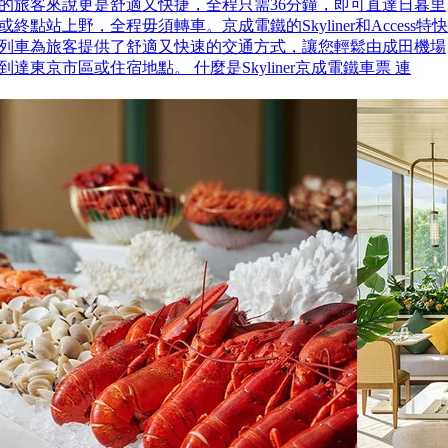
的旅客來說更是舒適又快捷，全程只需36分鐘，即可直達日暮里
或終點站上野，全程毋須轉車。京成電鐵的Skyliner和Access特快
列車為旅客提供了舒適又快速的交通方式，讓您輕鬆由成田機場
到達東京市區或住宿地點。 什麼是Skyliner京成電鐵車票 連