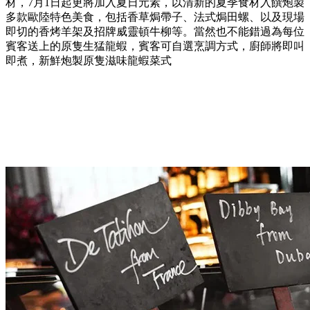
材，7月1日起更將加入夏日元素，以清新的夏季食材入饌炮製
多款歐陸特色美食，包括香草焗帶子、法式焗田螺、以及現場
即切的香烤羊架及招牌威靈頓牛柳等。當然也不能錯過為每位
賓客送上的原隻生猛龍蝦，賓客可自選烹調方式，廚師將即叫
即煮，新鮮炮製原隻滋味龍蝦菜式