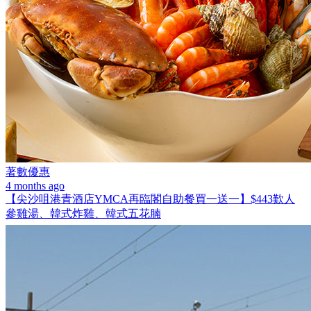
著數優惠
4 months ago
【尖沙咀港青酒店YMCA再臨閣自助餐買一送一】$443歎人
參雞湯、韓式炸雞、韓式五花腩