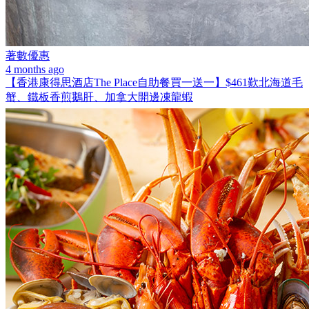
著數優惠
4 months ago
【香港康得思酒店The Place自助餐買一送一】$461歎北海道毛
蟹、鐵板香煎鵝肝、加拿大開邊凍龍蝦