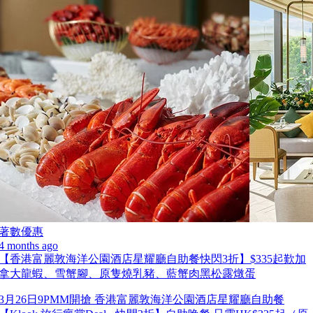
著數優惠
4 months ago
【香港富麗敦海洋公園酒店星耀廳自助餐快閃3折】$335起歎加
拿大龍蝦、雪蟹腳、原隻燒乳豬、藍蟹肉黑松露燉蛋
3月26日9PMM開搶 香港富麗敦海洋公園酒店星耀廳自助餐