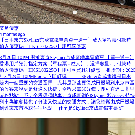
著數優惠
4 months ago
【日本東京Skyliner京成電鐵車票買一送一】成人單程票付款時
輸入優惠碼【HKSL03225O】即可享優惠
3月29日 10PM 開搶東京Skyliner京成電鐵車票優惠 【買一送一】
香港用戶預訂指定方案【單程票 - 成人】，選擇數量2，付款時
輸入優惠碼【HKSL03225O】即可享買1送1優惠。 推廣期：202
年3月29日 10PMklook: 立即訂購 =====Skyliner京成電鐵是日本
境內一個重要的交通選擇，尤其是那些要從成田機場到東京市區
的旅客來說更是舒適又快捷，全程只需36分鐘，即可直達日暮里
或終點站上野，全程毋須轉車。京成電鐵的Skyliner和Access特快
列車為旅客提供了舒適又快速的交通方式，讓您輕鬆由成田機場
到達東京市區或住宿地點。 什麼是Skyliner京成電鐵車票 連