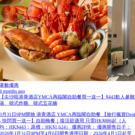
著數優惠
4 months ago
【尖沙咀港青酒店YMCA再臨閣自助餐買一送一】$443歎人參雞
湯、韓式炸雞、韓式五花腩
3月31日9PM開搶 港青酒店 YMCA再臨閣自助餐 【旅行瘋賞Deal
- 快閃買一送一】自助晚餐｜復活節適用 只需HK$886起（人
均：HK$443；原價：HK$1,624） 優惠詳情： 優惠開售日子：
2026年3月31日9PM至4月6日開售適用日期：2026年4月1日起至