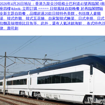
2026年4月26日地址：香港九龍尖沙咀梳士巴利道41號再臨閣 (南
座四樓)klook: 立即訂購 ===== 日韓風味自助晚餐 於再臨閣體驗
全新主題自助餐，品嚐超過20款日韓特色美饌，包括燉人參雞
湯、韓式炸雞、韓式五花腩、自家製韓式醃菜、日式串燒、日式
拉麵及味噌燒比目魚等。此外，還有人氣冰鎮海鮮 、各式特色
律、壽司刺