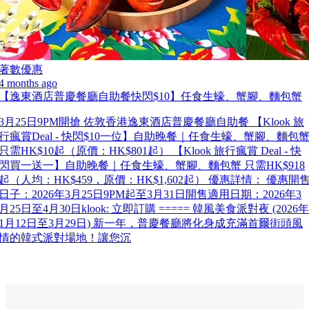
著數優惠
4 months ago
【逸東酒店普慶餐廳自助餐快閃$10】任食生蠔、蟹腳、麵包蟹
3月25日9PM開搶 佐敦香港逸東酒店普慶餐廳自助餐 【Klook 旅
行瘋賞Deal - 快閃$10一位】自助晚餐｜任食生蠔、蟹腳、麵包
只需HK$10起（原價：HK$801起） 【Klook 旅行瘋賞 Deal - 快
閃買一送一】自助晚餐｜任食生蠔、蟹腳、麵包蟹 只需HK$918
起（人均：HK$459，原價：HK$1,602起） 優惠詳情： 優惠開
日子：2026年3月25日9PM起至3月31日開售適用日期：2026年3
月25日至4月30日klook: 立即訂購 ===== 韓風美食派對夜 (2026年
1月12日至3月29日) 新一年，普慶餐廳將化身成充滿首爾街頭風
情的韓式派對場地！讓您沉