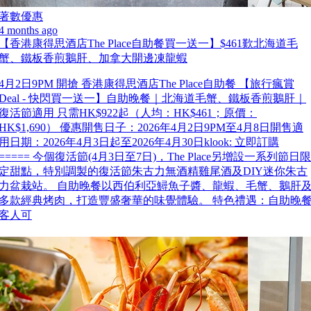
著數優惠
4 months ago
【香港康得思酒店The Place自助餐買一送一】$461歎北海道毛
蟹、鐵板香煎鵝肝、加拿大開邊凍龍蝦
4月2日9PM 開搶 香港康得思酒店The Place自助餐 【旅行瘋賞
Deal - 快閃買一送一】自助晚餐｜北海道毛蟹、鐵板香煎鵝肝｜
復活節適用 只需HK$922起（人均：HK$461；原價：
HK$1,690） 優惠開售日子：2026年4月2日9PM至4月8日開售適
用日期：2026年4月3日起至2026年4月30日klook: 立即訂購
===== 今個復活節(4月3日至7日)，The Place另增設一系列節日限
定甜點，特別調製的復活節朱古力無酒精雞尾酒及DIY迷你朱古
力盆栽站。 自助晚餐以西伯利亞鱘魚子醬、龍蝦、毛蟹、鵝肝
多款經典烤肉，打造豐盛奢華的味覺體驗。 特色禮遇：自助晚
客人可