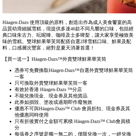
Häagen-Dazs 使用頂級的原料，創造出作為成人美食饗宴的高
品質幼滑細膩雪糕，現提供多達46款不同凡響的口味，包括經
典口味朱古力、呍呢嗱、咖啡及士多啤梨，讓大家享受極致美
味的雪糕。雙球鮮果華芙筒配搭自選2球雪糕口味、鮮果及配
料，口感層次豐富，絕對是夏天消暑首選！
【買一送一】Häagen-Dazs™外賣雙球鮮果華芙筒
憑券可免費換取Häagen-Dazs™自選外賣雙球鮮果華芙筒
一客
只可換取外賣雙球鮮果華芙筒一客
有效於香港 Häagen-Dazs ™分店
不能兌換現金、現金券及其他貨品
此券如損毀、塗改或過期即作廢無效
優惠不可與Häagen-Dazs™ Club 會員折扣、現金券及其
他優惠同時使用
只有折後實付之金額可累積 Häagen-Dazs™ Club會員積
分
每張券之序號是獨一無二的，僅限兌換一次，一經兌換